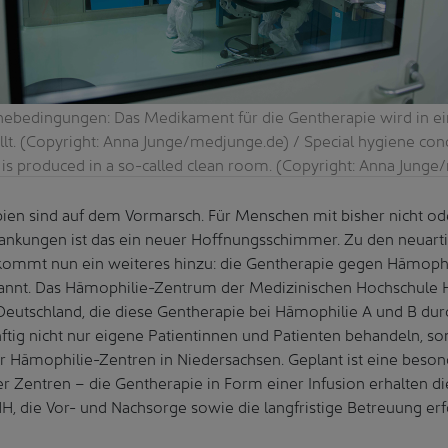
ebedingungen: Das Medikament für die Gentherapie wird in 
lt. (Copyright: Anna Junge/medjunge.de) / Special hygiene condi
is produced in a so-called clean room. (Copyright: Anna Jung
pien sind auf dem Vormarsch. Für Menschen mit bisher nicht o
ankungen ist das ein neuer Hoffnungsschimmer. Zu den neuart
kommt nun ein weiteres hinzu: die Gentherapie gegen Hämophi
nannt. Das Hämophilie-Zentrum der Medizinischen Hochschule 
 Deutschland, die diese Gentherapie bei Hämophilie A und B dur
ftig nicht nur eigene Patientinnen und Patienten behandeln, so
r Hämophilie-Zentren in Niedersachsen. Geplant ist eine beso
 Zentren – die Gentherapie in Form einer Infusion erhalten di
H, die Vor- und Nachsorge sowie die langfristige Betreuung er