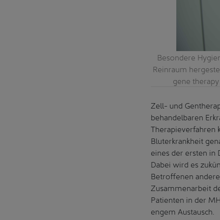
 bei der Arbeit im Reinraum. (Copyright:
Besondere Hygien
er of staff at the MHH pharmacy working in
Reinraum hergestel
Junge/medjunge.de)
gene therapy 
Zell- und Genthera
behandelbaren Erkr
Therapieverfahren 
Bluterkrankheit ge
eines der ersten in
Dabei wird es zukün
Betroffenen andere
Zusammenarbeit der
Patienten in der MH
engem Austausch.