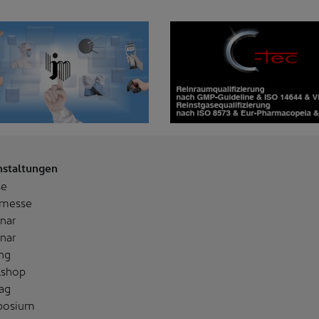
nstaltungen
se
messe
nar
nar
ng
shop
ag
posium