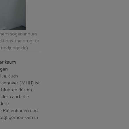
einem sogenannten
Viel Verantwortung: Eine Mitarbeiterin 
tions: the drug for
Anna Junge/medjunge.de) / A lot of respon
e/medjunge.de)
the clean room. (
der kaum
igen
lie, auch
Hannover (MHH) ist
chführen dürfen.
ndern auch die
ndere
e Patientinnen und
folgt gemeinsam in