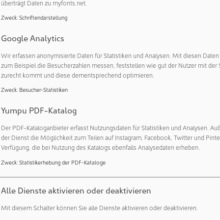
überträgt Daten zu myfonts.net.
en, denn die Halbwertzeit ist kurz. Deshalb ist das Spritzen re
uf Reisen und in jeder Lebenslage. Das gelingt nicht allen.
Zweck
:
Schriftendarstellung
Google Analytics
llt den Betroffenen nun eine Verbesserung in Aussicht. Das Th
Wir erfassen anonymisierte Daten für Statistiken und Analysen. Mit diesen Date
zum Beispiel die Besucherzahlen messen, feststellen wie gut der Nutzer mit der 
 gespritzt. Das Gen für Gerinnungsfaktor VIII beziehungsweise 
zurecht kommt und diese dementsprechend optimieren.
Fähre in die Leberzellen. Es bleibt als Episom, das ist ein klein
iert dort das fehlende Eiweiß. Der Erfolg bei den Patientinnen 
Zweck
:
Besucher-Statistiken
ß. „In den Studien erreichten viele Patienten nahezu eine Norma
Yumpu PDF-Katalog
ten die vorherige Therapie beenden. Man kann einem einzelne
ersagen, welches Faktorlevel erreichet wird und wie lange der Er
Der PDF-Kataloganbieter erfasst Nutzungsdaten für Statistiken und Analysen. Au
rofessor Tiede. Er räumt ein, dass die Gentherapie sich nicht für 
der Dienst die Möglichkeit zum Teilen auf Instagram, Facebook, Twitter und Pinte
Verfügung, die bei Nutzung des Katalogs ebenfalls Analysedaten erheben.
n Antikörper gegen das Virus, das als Fähre eingesetzt wird. Da
ht anbieten.“ Bei Menschen mit Lebererkrankungen wird individue
Zweck
:
Statistikerhebung der PDF-Kataloge
der MHH-Klinik für Gastroenterologie, Hepatologie, Infektiol
ft, ob der Patient oder die Patientin geeignet ist. Trotz der E
Alle Dienste aktivieren oder deaktivieren
 Gentherapie für einen großen Schritt: „Wir können die Wirkun
Mit diesem Schalter können Sie alle Dienste aktivieren oder deaktivieren.
u jeder Zeit mit einfachen Labormethoden messen und so den P