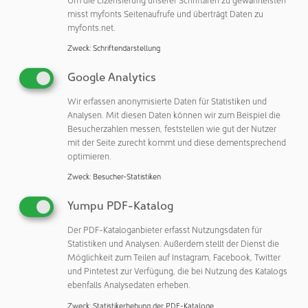
misst myfonts Seitenaufrufe und überträgt Daten zu
myfonts.net.
28.03.2021
GEBÄUDE & RÄUME
Zweck
:
Schriftendarstellung
Effektiver Schutz vor Corona-Übertragung in
Google Analytics
geschlossenen Räumen
Wir erfassen anonymisierte Daten für Statistiken und
Analysen. Mit diesen Daten können wir zum Beispiel die
Besucherzahlen messen, feststellen wie gut der Nutzer
24.03.2021
mit der Seite zurecht kommt und diese dementsprechend
GEBÄUDE & RÄUME
optimieren.
Immer kleiner, immer feiner, immer reiner
Zweck
:
Besucher-Statistiken
Yumpu PDF-Katalog
zurück
1
weitere
Der PDF-Kataloganbieter erfasst Nutzungsdaten für
Statistiken und Analysen. Außerdem stellt der Dienst die
Möglichkeit zum Teilen auf Instagram, Facebook, Twitter
und Pintetest zur Verfügung, die bei Nutzung des Katalogs
Blick in die NEWSLETTER
ebenfalls Analysedaten erheben.
Zweck
:
Statistikerhebung der PDF-Kataloge