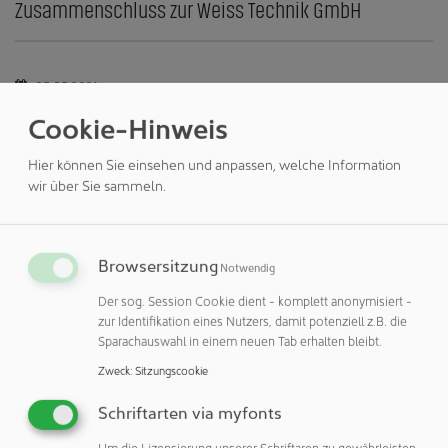
Zusammenschluss zur Weiss Technik GmbH
05.05.2021
GEBÄUDE & RÄUME
Cookie-Hinweis
Reinraum-Erweiterung in Rekordtempo dank
Modularität
Hier können Sie einsehen und anpassen, welche Information
wir über Sie sammeln.
04.05.2021
GEBÄUDETECHNIK
Browsersitzung
Notwendig
Syntegon mit zahlreichen Innovationen auf der
ACHEMA Pulse
Der sog. Session Cookie dient - komplett anonymisiert -
zur Identifikation eines Nutzers, damit potenziell z.B. die
Sparachauswahl in einem neuen Tab erhalten bleibt.
Zweck
:
Sitzungscookie
20.04.2021
GEBÄUDETECHNIK
Schriftarten via myfonts
Schleusenmöbel im Reinraum
Um die Lizensierung unserer Schriftaren zu gewährleisten