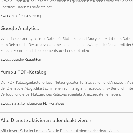
Um die Lizensierung unserer Schriftaren zu gewährleisten misst myfonts Seitena
imittelgesetz (AMG) bzw. der Arzneimittel- und Wirkstoff
überträgt Daten zu myfonts.net.
och nicht vergleichbar mit sonstigen Geweben oder gar der 
Zweck
:
Schriftendarstellung
Google Analytics
5.2026
WISSENSCHAFT
Wir erfassen anonymisierte Daten für Statistiken und Analysen. Mit diesen Date
nhofer FEP nimmt Biolabor mit Schutzstufe 2 i
zum Beispiel die Besucherzahlen messen, feststellen wie gut der Nutzer mit der 
zurecht kommt und diese dementsprechend optimieren.
aunhofer-Institut für Elektronenstrahl- und Plasmatechnik F
hme von Tätigkeiten mit biologischer Schutzstufe 2 erhalten
Zweck
:
Besucher-Statistiken
ungs- und Testmöglichkeiten für Industrie- und Projektpart
Yumpu PDF-Katalog
Der PDF-Kataloganbieter erfasst Nutzungsdaten für Statistiken und Analysen. Au
der Dienst die Möglichkeit zum Teilen auf Instagram, Facebook, Twitter und Pinte
5.2026
WISSENSCHAFT
Verfügung, die bei Nutzung des Katalogs ebenfalls Analysedaten erheben.
istorischen Tierresten rekonstruierte Spuren alter Erreger-DNA erweitern den Hor
zierung der Ursprünge von Zoonosen.
Zweck
:
Statistikerhebung der PDF-Kataloge
zeitliche Tierreservoire von Zoonosen
Alle Dienste aktivieren oder deaktivieren
udie untersucht zoonotische Krankheitserreger in der eurasi
tion und Einführung der Weidewirtschaft, die die Übertragu
Mit diesem Schalter können Sie alle Dienste aktivieren oder deaktivieren.