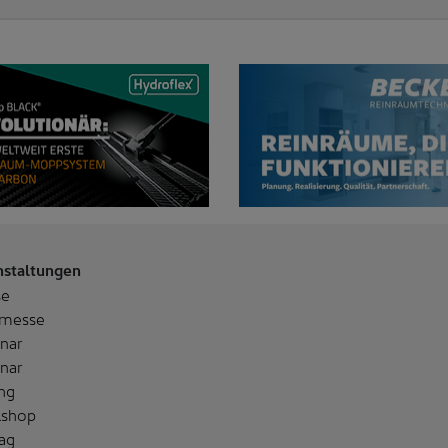
nstaltungen
se
messe
nar
nar
ng
shop
ag