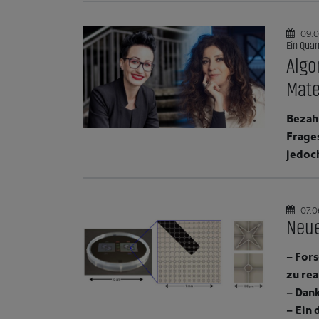
09.0
Ein Quan
Algo
Mate
Bezahl
Frages
jedoch
07.0
Neue
– For
zu rea
– Dan
– Ein 