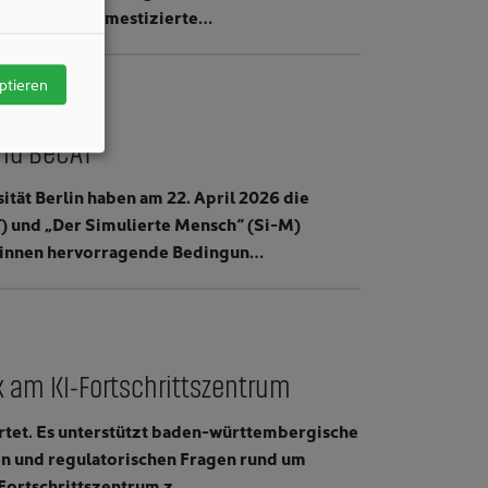
gsweise von domestizierte…
ptieren
und BeCAT
ität Berlin haben am 22. April 2026 die
) und „Der Simulierte Mensch“ (Si-M)
r*innen hervorragende Bedingun…
k am KI-Fortschrittszentrum
artet. Es unterstützt baden-württembergische
n und regulatorischen Fragen rund um
I-Fortschrittszentrum z…