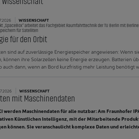
k Wissenschaft
7.2026
WISSENSCHAFT
kt „SpaceBox“ arbeitet das Fachgebiet Raumfahrttechnik der TU Berlin mit Berline
peichern für Satelliten
gie für den Orbit
iten sind auf zuverlässige Energiespeicher angewiesen: Wenn s
n, können ihre Solarzellen keine Energie erzeugen. Batterien 
b auch dann, wenn an Bord kurzfristig mehr Leistung benötigt w
7.2026
WISSENSCHAFT
ten mit Maschinendaten
I werden Maschinendaten für alle nutzbar: Am Fraunhofer IP
tiven Künstlichen Intelligenz, mit der Mitarbeitende Produ
en können. Sie veranschaulicht komplexe Daten und erleichte