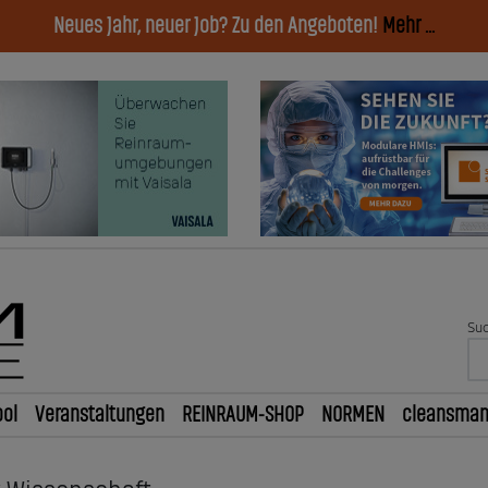
Neues Jahr, neuer Job? Zu den Angeboten!
Mehr ...
Suc
ol
Veranstaltungen
REINRAUM-SHOP
NORMEN
cleansma