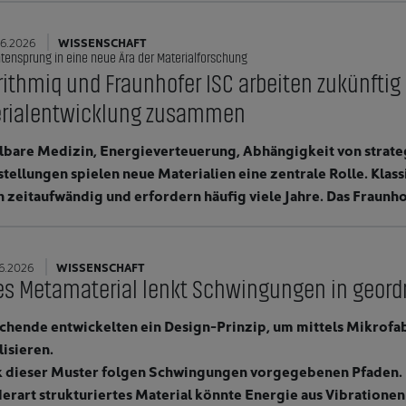
6.2026
WISSENSCHAFT
tensprung in eine neue Ära der Materialforschung
rithmiq und Fraunhofer ISC arbeiten zukünfti
rialentwicklung zusammen
bare Medizin, Energieverteuerung, Abhängigkeit von strateg
tellungen spielen neue Materialien eine zentrale Rolle. Kla
 zeitaufwändig und erfordern häufig viele Jahre. Das Fraunhof
6.2026
WISSENSCHAFT
s Metamaterial lenkt Schwingungen in geor
schende entwickelten ein Design-Prinzip, um mittels Mikrofa
lisieren.
k dieser Muster folgen Schwingungen vorgegebenen Pfaden.
derart strukturiertes Material könnte Energie aus Vibration