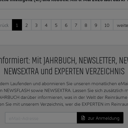
rück
1
2
3
4
5
6
7
8
9
10
weit
nformiert: Mit JAHRBUCH, NEWSLETTER, N
NEWSEXTRA und EXPERTEN VERZEICHNIS
f dem Laufenden und abonnieren Sie unseren monatlichen e
n NEWSFLASH sowie NEWSEXTRA. Lassen Sie sich zusätzlich 
AHRBUCH darüber informieren, was in der Welt der Reinräume 
en Sie mit unserem Verzeichnis, wer die EXPERTEN im Reinrau
zur Anmeldung