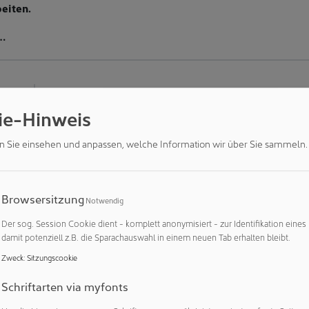
eiten.
…
5.2026
WISSENSCHAFT
00 neue Jobs in Bristol geplant – World-Class Reinraum entsteht
ie-Hinweis
Space UK: Wachstum, europäische Kooperation
n Sie einsehen und anpassen, welche Information wir über Sie sammeln.
umfahrt- und Technologiekonzern OHB feiert das einjährige Bes
ace UK. Seit der Expansion in das Vereinigte Königreich im Früh
sch entwickelt und ist zu einem festen Bestandteil der interna
Browsersitzung
Notwendig
Der sog. Session Cookie dient - komplett anonymisiert - zur Identifikation eines
5.2026
WISSENSCHAFT
damit potenziell z.B. die Sparachauswahl in einem neuen Tab erhalten bleibt.
raumtechnik in der Assistierten Reproduktionstechnik sinnvoll umgesetzt werden
Zweck
:
Sitzungscookie
chen GMP und Kinderwunsch
Schriftarten via myfonts
umtechnik im Bereich der Assistierten Reproduktionstechnik (