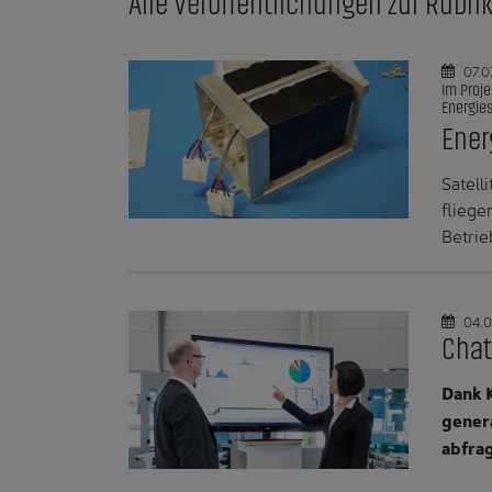
Alle Veröffentlichungen zur Rubri
07.0
Im Proje
Energies
Ener
Satell
fliege
Betrie
04.0
Chat
Dank K
genera
abfrag