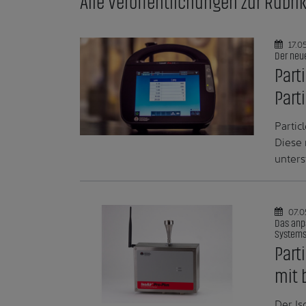
Alle Veröffentlichungen zur Rubrik
17.0
Der neue
Part
Part
Partic
Diese 
unters
07.0
Das anp
Systems
Part
mit 
Der Is