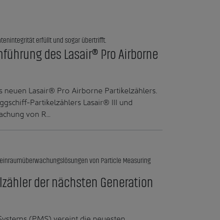
nintegrität erfüllt und sogar übertrifft.
führung des Lasair® Pro Airborne
 neuen Lasair® Pro Airborne Partikelzählers.
gschiff-Partikelzählers Lasair® III und
wachung von R…
n Reinraumüberwachungslösungen von Particle Measuring
lzähler der nächsten Generation
 Systems (PMS) vereint die neuesten