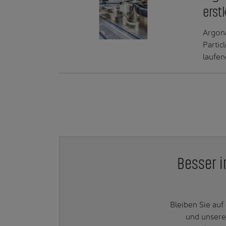
erst
Argona
Parti
laufen
Besser i
Bleiben Sie au
und unsere