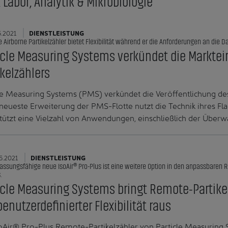
 Labor, Analytik & Mikrobiologie
5.2021
DIENSTLEISTUNG
 Airborne Partikelzähler bietet Flexibilität während er die Anforderungen an die Date
icle Measuring Systems verkündet die Marktein
ikelzählers
le Measuring Systems (PMS) verkündet die Veröffentlichung des
neueste Erweiterung der PMS-Flotte nutzt die Technik ihres Flag
tützt eine Vielzahl von Anwendungen, einschließlich der Über
5.2021
DIENSTLEISTUNG
assungsfähige neue IsoAir® Pro-Plus ist eine weitere Option in den anpassbare
.
icle Measuring Systems bringt Remote-Partike
benutzerdefinierter Flexibilität raus
oAir® Pro-Plus Remote-Partikelzähler von Particle Measuring