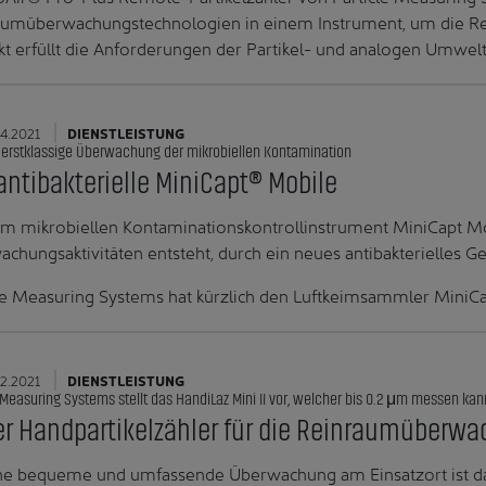
aumüberwachungstechnologien in einem Instrument, um die Re
t erfüllt die Anforderungen der Partikel- und analogen Umwe
4.2021
DIENSTLEISTUNG
e erstklassige Überwachung der mikrobiellen Kontamination
antibakterielle MiniCapt® Mobile
m mikrobiellen Kontaminationskontrollinstrument MiniCapt Mo
chungsaktivitäten entsteht, durch ein neues antibakterielles G
le Measuring Systems hat kürzlich den Luftkeimsammler Mini
2.2021
DIENSTLEISTUNG
 Measuring Systems stellt das HandiLaz Mini II vor, welcher bis 0.2 μm messen kan
r Handpartikelzähler für die Reinraumüberw
ne bequeme und umfassende Überwachung am Einsatzort ist das