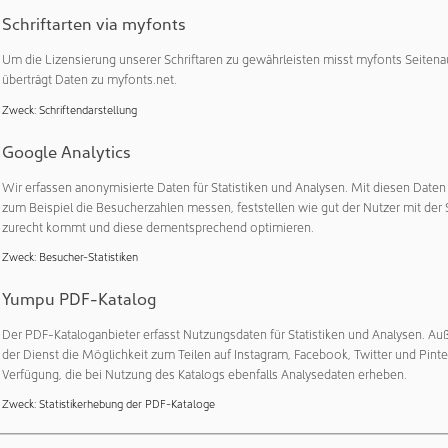
oorganismen
Schriftarten via myfonts
Um die Lizensierung unserer Schriftaren zu gewährleisten misst myfonts Seitena
SA, der Schweizer Entwickler, Hersteller und Anbieter von In
überträgt Daten zu myfonts.net.
achung, und MBV AG, der Schweizer Weltmarktführer in der
sam den Beginn einer strategischen Partnerschaft bekannt, 
Zweck
:
Schriftendarstellung
Google Analytics
Wir erfassen anonymisierte Daten für Statistiken und Analysen. Mit diesen Date
0.2020
GEBÄUDETECHNIK
zum Beispiel die Besucherzahlen messen, feststellen wie gut der Nutzer mit der 
s Mitglied in der Geschäftsleitung und Schaff
zurecht kommt und diese dementsprechend optimieren.
V wächst und erweitert die Geschäftsleitung um Norbert Sch
Zweck
:
Besucher-Statistiken
äftsleitung übernimmt Norbert Schorpp als Chief Operating
Yumpu PDF-Katalog
nternen Wertschöpfungskette. Als ausgewiesener Fachmann m
Der PDF-Kataloganbieter erfasst Nutzungsdaten für Statistiken und Analysen. Au
der Dienst die Möglichkeit zum Teilen auf Instagram, Facebook, Twitter und Pinte
Verfügung, die bei Nutzung des Katalogs ebenfalls Analysedaten erheben.
9.2020
GEBÄUDETECHNIK
Zweck
:
Statistikerhebung der PDF-Kataloge
 AG präsentiert das neue digitale Anemometer MAS-100 Regulus zur Kalibrierung
ortabel, robust und präzise