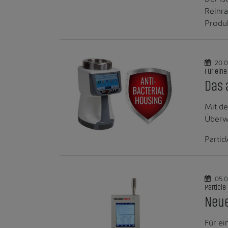
Reinr
Produk
20.0
Für ein
Das 
Mit de
Überwa
Partic
05.0
Particle
Neue
Für ei