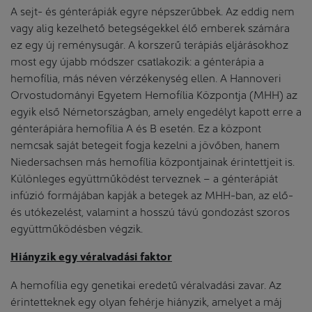
A sejt- és génterápiák egyre népszerűbbek. Az eddig nem
vagy alig kezelhető betegségekkel élő emberek számára
ez egy új reménysugár. A korszerű terápiás eljárásokhoz
most egy újabb módszer csatlakozik: a génterápia a
hemofília, más néven vérzékenység ellen. A Hannoveri
Orvostudományi Egyetem Hemofília Központja (MHH) az
egyik első Németországban, amely engedélyt kapott erre a
génterápiára hemofília A és B esetén. Ez a központ
nemcsak saját betegeit fogja kezelni a jövőben, hanem
Niedersachsen más hemofília központjainak érintettjeit is.
Különleges együttműködést terveznek – a génterápiát
infúzió formájában kapják a betegek az MHH-ban, az elő-
és utókezelést, valamint a hosszú távú gondozást szoros
együttműködésben végzik.
Hiányzik egy véralvadási faktor
A hemofília egy genetikai eredetű véralvadási zavar. Az
érintetteknek egy olyan fehérje hiányzik, amelyet a máj