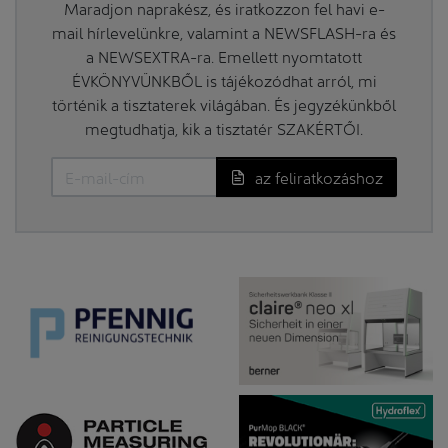
Maradjon naprakész, és iratkozzon fel havi e-
mail hírlevelünkre, valamint a NEWSFLASH-ra és
a NEWSEXTRA-ra. Emellett nyomtatott
ÉVKÖNYVÜNKBŐL is tájékozódhat arról, mi
történik a tisztaterek világában. És jegyzékünkből
megtudhatja, kik a tisztatér SZAKÉRTŐI.
az feliratkozáshoz