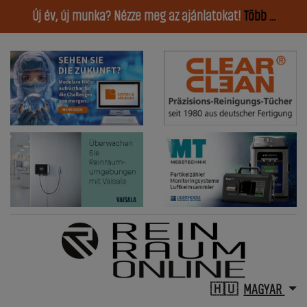
Új év, új munka? Nézze meg az ajánlatokat!
Több ...
MAGYAR