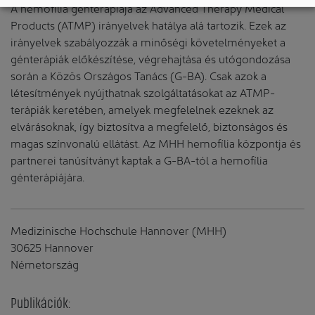
A hemofília génterápiája az Advanced Therapy Medical
Products (ATMP) irányelvek hatálya alá tartozik. Ezek az
irányelvek szabályozzák a minőségi követelményeket a
génterápiák előkészítése, végrehajtása és utógondozása
során a Közös Országos Tanács (G-BA). Csak azok a
létesítmények nyújthatnak szolgáltatásokat az ATMP-
terápiák keretében, amelyek megfelelnek ezeknek az
elvárásoknak, így biztosítva a megfelelő, biztonságos és
magas színvonalú ellátást. Az MHH hemofília központja és
partnerei tanúsítványt kaptak a G-BA-tól a hemofília
génterápiájára.
Medizinische Hochschule Hannover (MHH)
30625 Hannover
Németország
Publikációk: