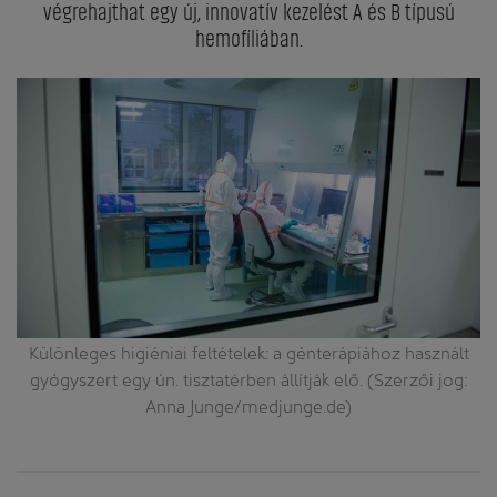
végrehajthat egy új, innovatív kezelést A és B típusú
hemofíliában.
 a
Különleges higiéniai feltételek: a génterápiához használt
S
gyógyszert egy ún. tisztatérben állítják elő. (Szerzői jog:
Anna Junge/medjunge.de)