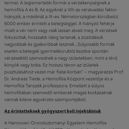
termel. A legismertebb formái a vérzékenységnek a
hemofília A és B. Az egyiknél a VIII-as véralvadási faktor
hiányzik, a másiknál a IX-es. Németországban körülbelül
6000 ember érintett a betegséggel. A hiányzó fehérje
miatt a vér nem vagy csak lassan alvad meg. A vérzések
fokozottak, hosszabb ideig tartanak, a zúzódások
nagyobbak és gyakoribbak lesznek. „Súlyosabb formák
esetén a betegek gyermekkoruktól kezdve spontán
vérzésektől szenvednek a nagy ízületekben, mint a térd,
könyök vagy boka. Ez hosszú távon az ízületek
pusztulásához vezet már fiatal korban” – magyarázza Prof.
Dr. Andreas Tiede, a Hemofília Központ vezetője és a
Hemofília Tanszék professzora. Emellett a súlyos
hemofíliában szenvedő emberek magas kockázatnak
vannak kitéve agyvérzés szempontjából.
Az érintetteknek gyógyszert kell injektálniuk
A Hannoveri Orvostudományi Egyetem Hemofília