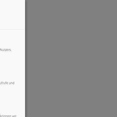
 Nutzers,
ufrufe und
n können wir