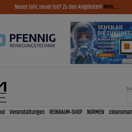
Neues Jahr, neuer Job? Zu den Angeboten!
Mehr ...
Suc
ol
Veranstaltungen
REINRAUM-SHOP
NORMEN
cleansma