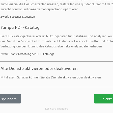
zum Beispiel die Besucherzahlen messen, feststellen wie gut der Nutzer mit der 
zurecht kommt und diese dementsprechend optimieren.
Zweck
:
Besucher-Statistiken
EN 09-2024
DE 07-2024
EN 07-2024
Yumpu PDF-Katalog
Der PDF-Kataloganbieter erfasst Nutzungsdaten für Statistiken und Analysen. Au
der Dienst die Möglichkeit zum Teilen auf Instagram, Facebook, Twitter und Pinte
Verfügung, die bei Nutzung des Katalogs ebenfalls Analysedaten erheben.
Zweck
:
Statistikerhebung der PDF-Kataloge
DE 05-2024
EN 05-2024
DE 04-2024
Alle Dienste aktivieren oder deaktivieren
Mit diesem Schalter können Sie alle Dienste aktivieren oder deaktivieren.
 speichern
Alle akze
DE 03-2024
EN 03-2024
DE 02-2024
Mit Klaro realisiert