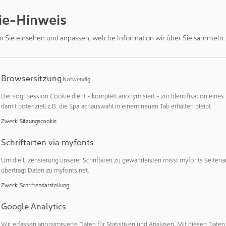
ie-Hinweis
n Sie einsehen und anpassen, welche Information wir über Sie sammeln.
EN 02-2025
DE 01-2025
EN 01-2025
Browsersitzung
Notwendig
Der sog. Session Cookie dient - komplett anonymisiert - zur Identifikation eines
damit potenziell z.B. die Sparachauswahl in einem neuen Tab erhalten bleibt.
Zweck
:
Sitzungscookie
Schriftarten via myfonts
Um die Lizensierung unserer Schriftaren zu gewährleisten misst myfonts Seitena
überträgt Daten zu myfonts.net.
EN 11-2024
DE 10-2024
EN 10-2024
Zweck
:
Schriftendarstellung
Google Analytics
Wir erfassen anonymisierte Daten für Statistiken und Analysen. Mit diesen Date