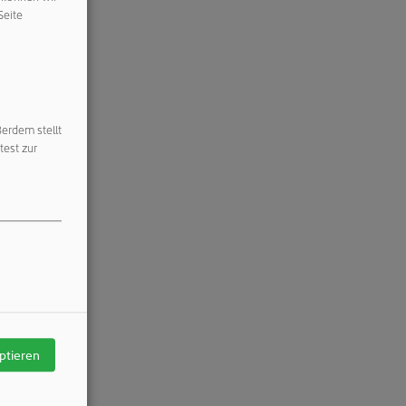
Seite
ßerdem stellt
test zur
ptieren