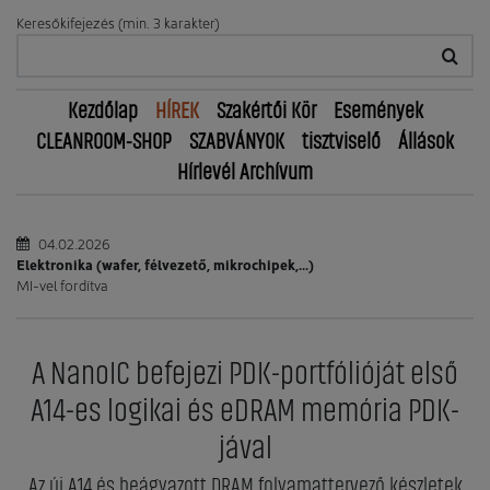
Keresőkifejezés (min. 3 karakter)
Kezdőlap
HÍREK
Szakértői Kör
Események
CLEANROOM-SHOP
SZABVÁNYOK
tisztviselő
Állások
Hírlevél Archívum
04.02.2026
Elektronika (wafer, félvezető, mikrochipek,...)
MI-vel fordítva
A NanoIC befejezi PDK-portfólióját első
A14-es logikai és eDRAM memória PDK-
jával
Az új A14 és beágyazott DRAM folyamattervező készletek