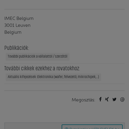
IMEC Belgium
3001 Leuven
Belgium
Publikációk:
További publikációk a vállalattól / szerzőtől
További cikkek ezekhez a rovatokhoz:
Aktuális kifejezések: Elektronika (wafer, félvezető, mikrochipek,...)
Megosztás:
Betekintés a HÍRLEVELEK-be