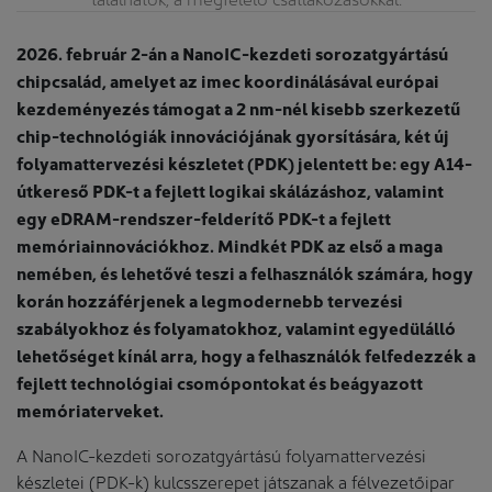
2026. február 2-án a NanoIC-kezdeti sorozatgyártású
chipcsalád, amelyet az imec koordinálásával európai
kezdeményezés támogat a 2 nm-nél kisebb szerkezetű
chip-technológiák innovációjának gyorsítására, két új
folyamattervezési készletet (PDK) jelentett be: egy A14-
útkereső PDK-t a fejlett logikai skálázáshoz, valamint
egy eDRAM-rendszer-felderítő PDK-t a fejlett
memóriainnovációkhoz. Mindkét PDK az első a maga
nemében, és lehetővé teszi a felhasználók számára, hogy
korán hozzáférjenek a legmodernebb tervezési
szabályokhoz és folyamatokhoz, valamint egyedülálló
lehetőséget kínál arra, hogy a felhasználók felfedezzék a
fejlett technológiai csomópontokat és beágyazott
memóriaterveket.
A NanoIC-kezdeti sorozatgyártású folyamattervezési
készletei (PDK-k) kulcsszerepet játszanak a félvezetőipar