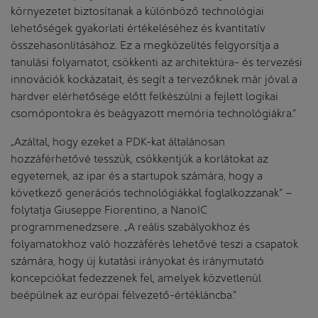
környezetet biztosítanak a különböző technológiai
lehetőségek gyakorlati értékeléséhez és kvantitatív
összehasonlításához. Ez a megközelítés felgyorsítja a
tanulási folyamatot, csökkenti az architektúra- és tervezési
innovációk kockázatait, és segít a tervezőknek már jóval a
hardver elérhetősége előtt felkészülni a fejlett logikai
csomópontokra és beágyazott memória technológiákra.”
„Azáltal, hogy ezeket a PDK-kat általánosan
hozzáférhetővé tesszük, csökkentjük a korlátokat az
egyetemek, az ipar és a startupok számára, hogy a
következő generációs technológiákkal foglalkozzanak” –
folytatja Giuseppe Fiorentino, a NanoIC
programmenedzsere. „A reális szabályokhoz és
folyamatokhoz való hozzáférés lehetővé teszi a csapatok
számára, hogy új kutatási irányokat és iránymutató
koncepciókat fedezzenek fel, amelyek közvetlenül
beépülnek az európai félvezető-értékláncba.”