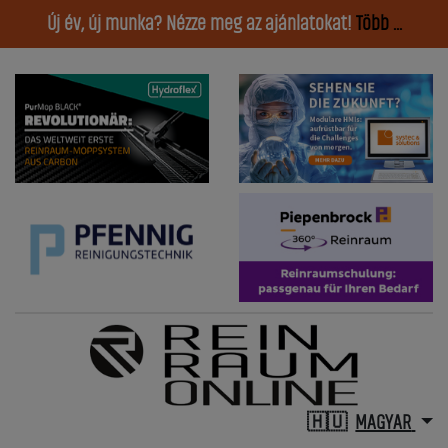
Új év, új munka? Nézze meg az ajánlatokat!
Több ...
MAGYAR