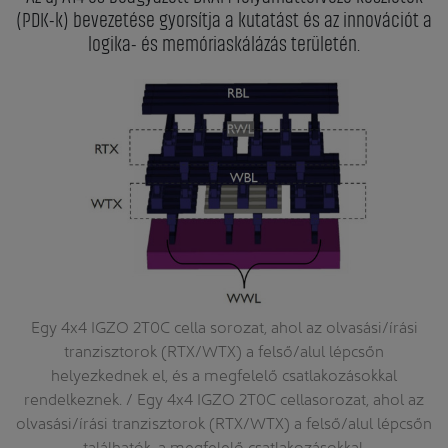
(PDK-k) bevezetése gyorsítja a kutatást és az innovációt a
logika- és memóriaskálázás területén.
a
Egy 4x4 IGZO 2T0C cella sorozat, ahol az olvasási/írási
s
tranzisztorok (RTX/WTX) a felső/alul lépcsőn
4-
helyezkednek el, és a megfelelő csatlakozásokkal
é
rendelkeznek. / Egy 4x4 IGZO 2T0C cellasorozat, ahol az
t
olvasási/írási tranzisztorok (RTX/WTX) a felső/alul lépcsőn
találhatók, a megfelelő csatlakozásokkal.