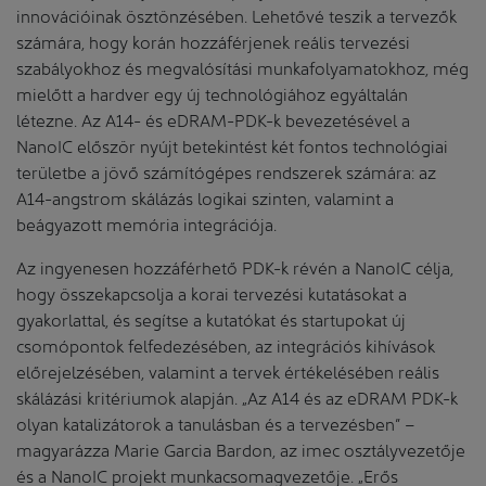
innovációinak ösztönzésében. Lehetővé teszik a tervezők
számára, hogy korán hozzáférjenek reális tervezési
szabályokhoz és megvalósítási munkafolyamatokhoz, még
mielőtt a hardver egy új technológiához egyáltalán
létezne. Az A14- és eDRAM-PDK-k bevezetésével a
NanoIC először nyújt betekintést két fontos technológiai
területbe a jövő számítógépes rendszerek számára: az
A14-angstrom skálázás logikai szinten, valamint a
beágyazott memória integrációja.
Az ingyenesen hozzáférhető PDK-k révén a NanoIC célja,
hogy összekapcsolja a korai tervezési kutatásokat a
gyakorlattal, és segítse a kutatókat és startupokat új
csomópontok felfedezésében, az integrációs kihívások
előrejelzésében, valamint a tervek értékelésében reális
skálázási kritériumok alapján. „Az A14 és az eDRAM PDK-k
olyan katalizátorok a tanulásban és a tervezésben” –
magyarázza Marie Garcia Bardon, az imec osztályvezetője
és a NanoIC projekt munkacsomagvezetője. „Erős