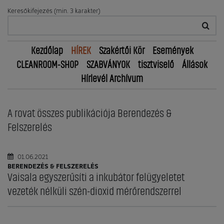
Keresőkifejezés (min. 3 karakter)
Kezdőlap
HÍREK
Szakértői Kör
Események
CLEANROOM-SHOP
SZABVÁNYOK
tisztviselő
Állások
Hírlevél Archívum
A rovat összes publikációja Berendezés &
Felszerelés
01.06.2021
BERENDEZÉS & FELSZERELÉS
Vaisala egyszerűsíti a inkubátor felügyeletet
vezeték nélküli szén-dioxid mérőrendszerrel