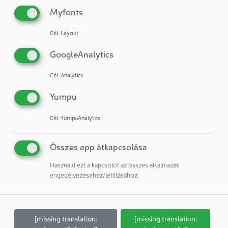
Myfonts
20.04.2021
ÉPÜLETTECHNIKA
Cél
:
Layout
Szellőzőberendezések a tisztatérben
GoogleAnalytics
Cél
:
Analytics
13.04.2021
BERENDEZÉS & FELSZERELÉS
Yumpu
Új COVID-19 vakcinák a bevált hőmérséklet-
ellenőrzés előnyeit élvezik
Cél
:
YumpuAnalytics
Összes app átkapcsolása
zurück
1
weitere
Használd ezt a kapcsolót az összes alkalmazás
engedélyezéséhez/letiltásához.
Betekintés a HÍRLEVELEK-be
[missing translation:
[missing translation: