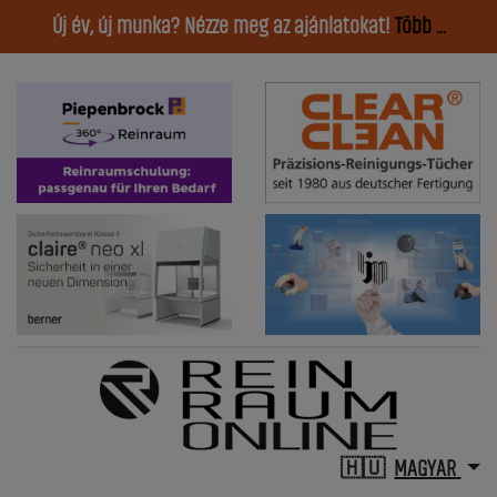
Új év, új munka? Nézze meg az ajánlatokat!
Több ...
MAGYAR