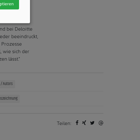
tzt das
ptieren
und die
d bei Deloitte
ieder beeindruckt,
e Prozesse
, wie sich der
n lässt.“
/ Autors
uszeichnung
Teilen: