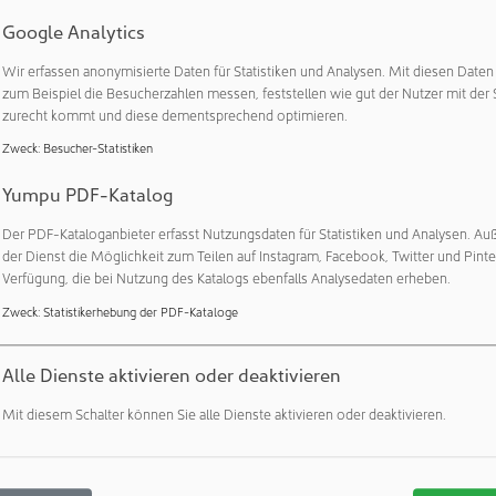
o J. Vetter, Beiratsvorsitzender und Mitglied der Inhaberfamilie.
Google Analytics
gebnis langfristigen Denkens und konsequenter Investitionen i
nd die dafür notwendige Infrastruktur. So verfolgen wir Tag fü
Wir erfassen anonymisierte Daten für Statistiken und Analysen. Mit diesen Date
ten weltweit mit wichtigen Medikamenten zu versorgen und ihn
zum Beispiel die Besucherzahlen messen, feststellen wie gut der Nutzer mit der 
rhelfen.“ Vetter-Geschäftsführer Titus Ottinger ergänzt: „Ein we
zurecht kommt und diese dementsprechend optimieren.
unkt liegt für uns in der Digitalisierung unserer Wertschöpfung
Zweck
:
Besucher-Statistiken
er Kernanspruch ebenfalls: weniger manuelle Schnittstellen, m
Yumpu PDF-Katalog
Datenintegrität – ohne Kompromisse bei der Compliance. Damit
 ein Qualitäts- und Technologieführer und auch das langfristige
Der PDF-Kataloganbieter erfasst Nutzungsdaten für Statistiken und Analysen. Au
der Dienst die Möglichkeit zum Teilen auf Instagram, Facebook, Twitter und Pinte
Verfügung, die bei Nutzung des Katalogs ebenfalls Analysedaten erheben.
wortung und kontinuierliche Investitionen in Mitarbeitende
Zweck
:
Statistikerhebung der PDF-Kataloge
udem die klar definierten, ambitionierten Klimaziele, mit denen 
ion seiner CO2-Emissionen systematisch vorantreibt. Dem Pha
Alle Dienste aktivieren oder deaktivieren
sche Verantwortung mit wirtschaftlichem Erfolg zu verbinden. 
Mit diesem Schalter können Sie alle Dienste aktivieren oder deaktivieren.
agement zur Fachkräftesicherung und Mitarbeiterentwicklung
n wie dem Integrativen Einstiegsprogramm erschließt Vetter zu
e und sorgt für erfolgreiche Qualifizierung, Sprachförderung un