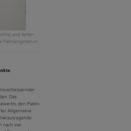
echts) und Vetter-
us Palmengarten in
unkte
ensverbessernder
den. Das
ewerbs, den Platin-
urter Allgemeine
r herausragende
 nach vier