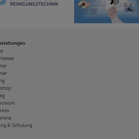
nstaltungen
se
messe
nar
nar
ng
shop
ag
posium
ress
erenz
ing & Schulung