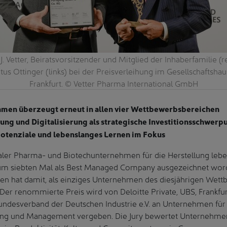
J. Vetter, Beiratsvorsitzender und Mitglied der Inhaberfamilie (r
tus Ottinger (links) bei der Preisverleihung im Gesellschaftsha
Frankfurt. © Vetter Pharma International GmbH
hmen überzeugt erneut in allen vier Wettbewerbsbereichen
ung und Digitalisierung als strategische Investitionsschwerp
otenziale und lebenslanges Lernen im Fokus
obaler Pharma- und Biotechunternehmen für die Herstellung leb
um siebten Mal als Best Managed Company ausgezeichnet wor
n hat damit, als einziges Unternehmen des diesjährigen Wettb
. Der renommierte Preis wird von Deloitte Private, UBS, Frankf
ndesverband der Deutschen Industrie e.V. an Unternehmen fü
ung und Management vergeben. Die Jury bewertet Unternehmen