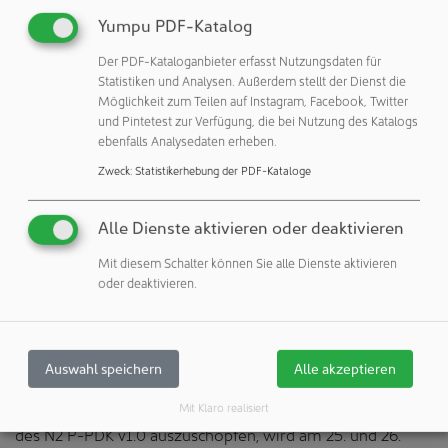
Durchbrüche in der Geräteforschung zu Fortschritten auf
Yumpu PDF-Katalog
Systemebene führen“, fasst Marie Garcia Bardon,
Der PDF-Kataloganbieter erfasst Nutzungsdaten für
Abteilungsleiterin bei imec und Arbeitspaketleiterin
Statistiken und Analysen. Außerdem stellt der Dienst die
innerhalb der NanoIC-Pilotlinie, zusammen.
Möglichkeit zum Teilen auf Instagram, Facebook, Twitter
und Pintetest zur Verfügung, die bei Nutzung des Katalogs
Aufbauend auf den Erkenntnissen aus dem vorherigen N2
ebenfalls Analysedaten erheben.
P-PDK legt diese Version den Grundstein für zukünftige
Zweck
:
Statistikerhebung der PDF-Kataloge
PDK-Iterationen und führt in den kommenden Jahren
zusätzliche fortschrittliche Logik-, Speicher- und
Verbindungs-PDKs ein. Die Roadmap umfasst zukünftige
Alle Dienste aktivieren oder deaktivieren
Versionen des N2 P-PDK sowie die kommenden A14- und
Mit diesem Schalter können Sie alle Dienste aktivieren
A7-Logik-P-PDKs, eDRAM- und SOT-Speicher-PDKs und
oder deaktivieren.
fortschrittliche Verbindungslösungen (RDL, Hybrid
Bonding, Interposer), die Innovationen im gesamten
Spektrum der Chip-Technologien der nächsten Generation
ermöglichen.
Auswahl speichern
Alle akzeptieren
Um Designer dabei zu unterstützen, das volle Potenzial
Mit Klaro realisiert
des N2 P-PDK v1.0 auszuschöpfen, wird am 25. und 26.