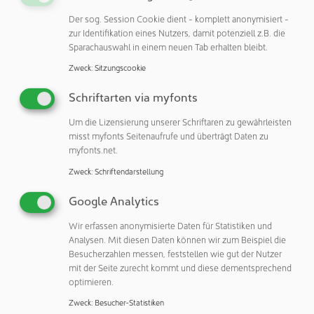
validieren, die die Herausforderungen und Möglichkeiten
Der sog. Session Cookie dient - komplett anonymisiert -
des Halbleiterdesigns der nächsten Generation
zur Identifikation eines Nutzers, damit potenziell z.B. die
widerspiegeln.
Sparachauswahl in einem neuen Tab erhalten bleibt.
Barrieren für Lernen und Erkundung senken
Zweck
:
Sitzungscookie
Durch die kostenlose Bereitstellung dieser fortschrittlichen
Schriftarten via myfonts
Funktionen für akademische Forscher, Start-ups und
Um die Lizensierung unserer Schriftaren zu gewährleisten
Designteams senkt NanoIC die Hürden für Innovationen
misst myfonts Seitenaufrufe und überträgt Daten zu
erheblich, fördert die Entwicklung von Anwendungen der
myfonts.net.
nächsten Generation und stärkt die Position Europas in der
Zweck
:
Schriftendarstellung
globalen Halbleiterlandschaft.
Google Analytics
„Mit dieser Version 1.0 unseres N2 P-PDK können
Entwickler die Auswirkungen neuer Technologiefunktionen
Wir erfassen anonymisierte Daten für Statistiken und
Analysen. Mit diesen Daten können wir zum Beispiel die
und Integrationsoptionen auf ihre Designs bewerten,
Besucherzahlen messen, feststellen wie gut der Nutzer
bevor diese in den Angeboten der Foundries verfügbar
mit der Seite zurecht kommt und diese dementsprechend
sind. Es bietet eine einzigartige Umgebung, um
optimieren.
technologische Wegbereiter mit praktischer
Zweck
:
Besucher-Statistiken
Designumsetzung zu verbinden und sicherzustellen, dass