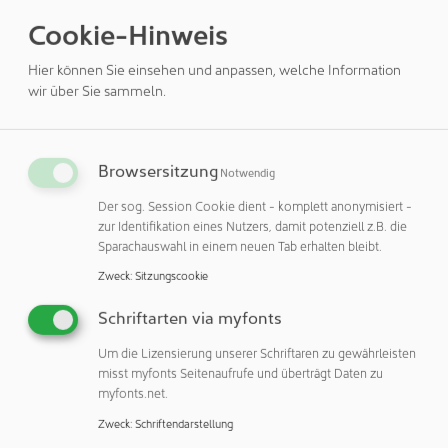
sicherheit
Cookie-Hinweis
In Abhängigkeit von den Anforderungen an die
Hier können Sie einsehen und anpassen, welche Information
Produktsicherheit erarbeitet Endress+Hauser als DAkkS-
wir über Sie sammeln.
akkreditierter Dienstleister eine individuelle
Kalibrierstrategie mit zeitsparenden Konzepten und
übernimmt die damit verbundenen Kalibrierarbeiten –
herstellerunabhängig. Die sichere Dokumentation nach IFS
Browsersitzung
Notwendig
Food, GMP, ISO 9001 oder ISO 50001 kann über das
Der sog. Session Cookie dient - komplett anonymisiert -
cloudbasierte IIoT-System Netilion erfolgen.
zur Identifikation eines Nutzers, damit potenziell z.B. die
Endress+Hauser ist in der DACH-Region der erste
Sparachauswahl in einem neuen Tab erhalten bleibt.
Kalibrierdienstleister, der für Vor-Ort-
Zweck
:
Sitzungscookie
Durchflusskalibrierungen nach ISO/IEC 17025 akkreditiert
ist und ein zum Patent angemeldetes Verfahren zur
Schriftarten via myfonts
Dichtekalibrierung vor Ort anbietet.
Um die Lizensierung unserer Schriftaren zu gewährleisten
misst myfonts Seitenaufrufe und überträgt Daten zu
Fermentationsüberwachung und -optimierung
myfonts.net.
Eine durchgehende und zuverlässige Messung von
Zweck
:
Schriftendarstellung
Vergärungsgrad, Extrakt- und Alkoholgehalt bietet der