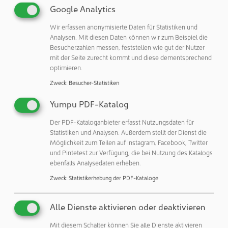
Google Analytics
Fermentation Monitor QWX43. Dank der datenbasierten
Optimierung von Gärprozessen reduziert sich Zeit und
Wir erfassen anonymisierte Daten für Statistiken und
Aufwand für Laboranalysen und Spindeln. Aber auch für
Analysen. Mit diesen Daten können wir zum Beispiel die
die Präzisionsfermentation bietet Endress+Hauser die
Besucherzahlen messen, feststellen wie gut der Nutzer
mit der Seite zurecht kommt und diese dementsprechend
passende Messtechnik, um eine hohe Ausbeute in
optimieren.
biotechnologischen Produktionsverfahren sicherzustellen.
Mit Hilfe der Memosenstechnologie kann bei der
Zweck
:
Besucher-Statistiken
Verfahrensentwicklung vom Labor- bis zum
Yumpu PDF-Katalog
Großfermenter immer auf die gleichen Sensoren
zurückgegriffen werden.
Der PDF-Kataloganbieter erfasst Nutzungsdaten für
Statistiken und Analysen. Außerdem stellt der Dienst die
Produkt-Highlights für die Lebensmittel- und
Möglichkeit zum Teilen auf Instagram, Facebook, Twitter
und Pintetest zur Verfügung, die bei Nutzung des Katalogs
Getränkeindustrie
ebenfalls Analysedaten erheben.
– Fermentation Monitor QWX43 – Kontinuierliche
Zweck
:
Statistikerhebung der PDF-Kataloge
Messung aller Parameter, die für den Gärprozess wichtig
sind - zum Beispiel bei Bier.
Alle Dienste aktivieren oder deaktivieren
– Memosens CCS51D, der Sensor für die Messung von
freiem Chlor
Mit diesem Schalter können Sie alle Dienste aktivieren