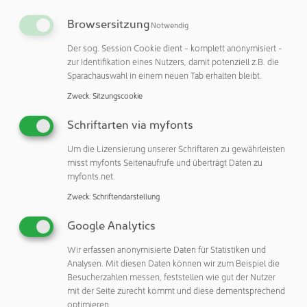
Praxisbeispiel: SPC von Syntegon
Browsersitzung
Notwendig
Die im Markt verfügbaren Systeme können im Magazin bis
Der sog. Session Cookie dient - komplett anonymisiert -
zu sechs beziehungsweise zwölf Petrischalen fassen – und
zur Identifikation eines Nutzers, damit potenziell z.B. die
damit maximal 24 beziehungsweise 48 Stunden
Sparachauswahl in einem neuen Tab erhalten bleibt.
Produktion ohne weiteren Eingriff bis zum
Zweck
:
Sitzungscookie
Magazinwechsel abdecken. Das trifft auch auf den neuen
Settle Plate Changer (SPC) von Syntegon zu, der erstmals
Schriftarten via myfonts
auf der Achema im Juni 2024 vorgestellt wurde und kurz
Um die Lizensierung unserer Schriftaren zu gewährleisten
darauf bereits den Deutschen Verpackungspreis gewann.
misst myfonts Seitenaufrufe und überträgt Daten zu
Der SPC automatisiert den Austausch der
myfonts.net.
Sedimentationsplatten und ist sowohl mit dem Erwerb
Zweck
:
Schriftendarstellung
einer Neumaschine als auch in Form einer Nachrüstung für
bestehende Anlagen erhältlich. Diese Option wählte
Google Analytics
kürzlich eine internationale Contract Development and
Wir erfassen anonymisierte Daten für Statistiken und
Manufacturing Organization (CDMO).
Analysen. Mit diesen Daten können wir zum Beispiel die
Besucherzahlen messen, feststellen wie gut der Nutzer
Der Kunde entschied sich für sieben SPC 2000 Einheiten
mit der Seite zurecht kommt und diese dementsprechend
für die Nachrüstung einer bestehenden RABS-Anlage
optimieren.