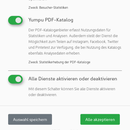
sowie für eine weitere eigenständige Einheit zur
Zweck
:
Besucher-Statistiken
Überwachung des umgebenden Reinraums der Klasse B.
Im Zuge der Automatisierung dieser Prozesse stellte das
Yumpu PDF-Katalog
Unternehmen außerdem von nicht verschließbaren auf
verschließbare Sedimentationsplatten um. Derzeit ist der
Der PDF-Kataloganbieter erfasst Nutzungsdaten für
Statistiken und Analysen. Außerdem stellt der Dienst die
SPC 2000 von Syntegon die einzige auf dem Markt
Möglichkeit zum Teilen auf Instagram, Facebook, Twitter
erhältliche Lösung, die die Deckel der
und Pintetest zur Verfügung, die bei Nutzung des Katalogs
Sedimentationsplatten vollautomatisch ver- und entriegelt.
ebenfalls Analysedaten erheben.
Darüber hinaus sorgen Data-Matrix-Codes auf den
Zweck
:
Statistikerhebung der PDF-Kataloge
Sedimentationsplatten für mehr Prozesssicherheit und
Rückverfolgbarkeit. Sie werden automatisch gescannt und
Alle Dienste aktivieren oder deaktivieren
die Daten direkt an das Laborinformations- und
Managementsystem (LIMS) übertragen.
Mit diesem Schalter können Sie alle Dienste aktivieren
oder deaktivieren.
Höhere Produktivität, weniger manuelle Intervention
Zu den Zielen des Modernisierungsprojekts gehörten die
Erhöhung der Prozesssicherheit durch automatische
Auswahl speichern
Alle akzeptieren
Handhabung sowie die Eliminierung von Fehlerquellen