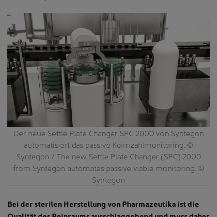
Der neue Settle Plate Changer SPC 2000 von Syntegon
 /
automatisiert das passive Keimzahlmonitoring. ©
Syntegon / The new Settle Plate Changer (SPC) 2000
S
from Syntegon automates passive viable monitoring. ©
i
Syntegon
Bei der sterilen Herstellung von Pharmazeutika ist die
Qualität des Reinraums ausschlaggebend und muss daher