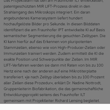
patentgeschützten MIR LIFT-Prozess direkt in den
Strahlengang des Mikroskops integriert. Ein daran
angebundenes Kamerasystem liefert hundert
hochaufgelöste Bilder pro Sekunde. In diesen Bilddaten
identifiziert die am Fraunhofer IPT entwickelte KI auf Basis
semantischer Segmentierung die gesuchten Zelltypen. Die
KI kann hierfür auf das Erkennen von pluripotenten
Stammzellen, ebenso wie von High-Producer-Zellen oder
Immunzellen trainiert werden. Zudem ermittelt die KI die
exakte Position und Schwerpunkte der Zellen. Im MIR
LIFT-Verfahren werden sie dann mit Raten von bis zu 100
Hertz eine nach der anderen auf eine Mikrotiterplatte
transferiert. »Je nach Zelltyp überleben bis zu 100 Prozent
aller Zellen diese Prozedur«, erklärt Dr. Nadine Nottrodt,
Gruppenleiterin Biofabrikation, die das gemeinschaftliche
Entwicklungsprojekt seitens des Fraunhofer ILT
gemeinsam mit Projektleiter Richard Lensing begleitet.
Das LIFT-Verfahren selbst ist faszinierend einfach. Ein neun