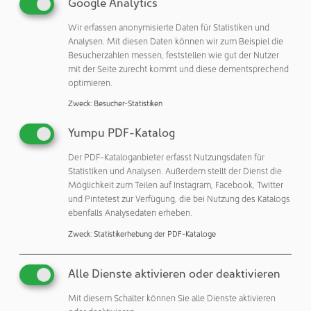
Google Analytics
durch die KI, dass die Zellen tatsächlich von dem Jet erfasst
und in die Mikrotiterplatten befördert werden. Zum
Wir erfassen anonymisierte Daten für Statistiken und
anderen ist es dem Fraunhofer ILT durch kontinuierliche
Analysen. Mit diesen Daten können wir zum Beispiel die
Weiterentwicklung des LIFT-Verfahrens gelungen, die
Besucherzahlen messen, feststellen wie gut der Nutzer
mit der Seite zurecht kommt und diese dementsprechend
anfangs benötigten metallischen Absorber aus dem
optimieren.
Prozess zu eliminieren. Durch den Einsatz eines Mid-
Infrarot-Lasers mit 2940 Nanometern Wellenlänge wird
Zweck
:
Besucher-Statistiken
nun das ohnehin im System befindliche Wasser direkt
Yumpu PDF-Katalog
angeregt, während die Polymere der Probenträger diese
Wellenlänge nicht oder kaum absorbieren.
Der PDF-Kataloganbieter erfasst Nutzungsdaten für
Statistiken und Analysen. Außerdem stellt der Dienst die
Kontinuierliche Bewegung versus Stop-and-Go-Prozess
Möglichkeit zum Teilen auf Instagram, Facebook, Twitter
und Pintetest zur Verfügung, die bei Nutzung des Katalogs
Das Ziel des Projektteams ist es, die vollautomatisierte
ebenfalls Analysedaten erheben.
Zellerkennung und den LIFT-Prozess im Sinne hoher
Zweck
:
Statistikerhebung der PDF-Kataloge
Durchsätze zu verstetigen und die Gesamtprozesszeit für
eine komplette Mikrotiterplatte auf zehn Minuten zu
Alle Dienste aktivieren oder deaktivieren
begrenzen. Das setzt für die Bildgebung wie auch für die
Positionierung des Laserfokus im Prozesstakt eine
Mit diesem Schalter können Sie alle Dienste aktivieren
oder deaktivieren.