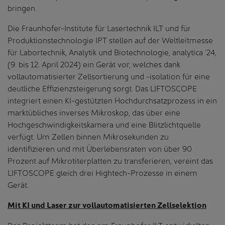
bringen.
Die Fraunhofer-Institute für Lasertechnik ILT und für
Produktionstechnologie IPT stellen auf der Weltleitmesse
für Labortechnik, Analytik und Biotechnologie, analytica ‘24,
(9. bis 12. April 2024) ein Gerät vor, welches dank
vollautomatisierter Zellsortierung und -isolation für eine
deutliche Effizienzsteigerung sorgt. Das LIFTOSCOPE
integriert einen KI-gestützten Hochdurchsatzprozess in ein
marktübliches inverses Mikroskop, das über eine
Hochgeschwindigkeitskamera und eine Blitzlichtquelle
verfügt. Um Zellen binnen Mikrosekunden zu
identifizieren und mit Überlebensraten von über 90
Prozent auf Mikrotiterplatten zu transferieren, vereint das
LIFTOSCOPE gleich drei Hightech-Prozesse in einem
Gerät.
Mit KI und Laser zur vollautomatisierten Zellselektion
Das Projektteam hat den am Fraunhofer ILT entwickelten,