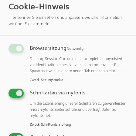
Cookie-Hinweis
Nanosekunden kurzer Laserpuls mit wenigen Mikrojoule
Pulsenergie genügt, um das flüssige Medium direkt unter
Hier können Sie einsehen und anpassen, welche Information
der anvisierten Zelle zur Bildung einer Dampfblase
wir über Sie sammeln.
anzuregen. Die zuvor enzymatisch aus ihrem Verbund
gelöste Zelle wird von der Blase kurz angehoben. Sobald
die Blase kollabiert, bildet sich ein Sog, der die Zelle in das
Browsersitzung
Notwendig
Kulturgefäß der Mikrotiterplatte spült. »In den Proben sind
die Zellen zufällig verteilt. Daher fährt unser System ein
Der sog. Session Cookie dient - komplett anonymisiert -
zur Identifikation eines Nutzers, damit potenziell z.B. die
vorgegebenes Raster ab und transferiert Zellen, die sich
Sparachauswahl in einem neuen Tab erhalten bleibt.
jeweils im Umkreis von 50 Mikrometern um den
Fokuspunkt befinden«, erklärt Lensing. Dort könne das
Zweck
:
Sitzungscookie
LIFTOSCOPE die Zellen in dem hochpräzisen, optisch
Schriftarten via myfonts
überwachten Laser-Prozess exakt ansteuern und
transferieren. Bei Bedarf lasse sich der LIFT-Prozess mit
Um die Lizensierung unserer Schriftaren zu gewährleisten
fluoreszierenden Markern kombinieren, um spezifische
misst myfonts Seitenaufrufe und überträgt Daten zu
myfonts.net.
Zellen zu identifizieren. Doch auch ohne Additive
funktioniert das Verfahren robust. Das hat zweierlei
Zweck
:
Schriftendarstellung
Gründe: Einerseits gewährleistet die präzise Lokalisation