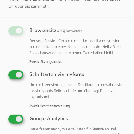
Schutzniveau ab. Um leichter entscheiden zu können,
wir über Sie sammeln.
welches System für Ihren speziellen Aseptikprozess am
besten geeignet ist, sollten Sie sich einige der
Hauptunterschiede zwischen den beiden Systemen
Browsersitzung
Notwendig
ansehen. Obwohl RABS mit geschlossener Tür und
Der sog. Session Cookie dient - komplett anonymisiert -
Isolatoren auf den ersten Blick sehr ähnlich erscheinen,
zur Identifikation eines Nutzers, damit potenziell z.B. die
gibt es einige große Unterschiede.
Sparachauswahl in einem neuen Tab erhalten bleibt.
Einer der Hauptunterschiede zwischen Isolatoren und
Zweck
:
Sitzungscookie
Zugangskontrollsystemen besteht darin, dass es sich bei
Schriftarten via myfonts
letzterem um einen weit gefassten Begriff handelt, der für
eine Vielzahl von Systemen verwendet wird, und nicht um
Um die Lizensierung unserer Schriftaren zu gewährleisten
eine Standardausrüstung wie z. B. einen Isolator. Um als
misst myfonts Seitenaufrufe und überträgt Daten zu
myfonts.net.
RABS zu gelten, muss ein Containment-System, wie von
der International Society for Pharmaceutical Engineering
Zweck
:
Schriftendarstellung
(ISPE) definiert, über eine starre Wandkonstruktion mit
Google Analytics
Handschuhzugang verfügen, erforderlichenfalls einen
unidirektionalen Luftstrom aufweisen und den Standards
Wir erfassen anonymisierte Daten für Statistiken und
der ISO-Klasse 5 entsprechen. Trotz dieser Definition ist es