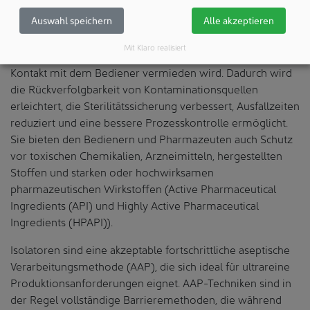
Isolatoren bieten einen besseren Schutz vor mikrobieller
Auswahl speichern
Alle akzeptieren
und partikulärer Kontamination. Dies wird erreicht, indem
Mit Klaro realisiert
der Prozess in der Kammer eingeschlossen wird und der
Kontakt mit dem Bediener vermieden wird. Dadurch wird
die Rückverfolgbarkeit von Kontaminationsquellen
erleichtert, die Sterilitätssicherung verbessert, Ausfallzeiten
reduziert und eine bessere Prozesskontrolle ermöglicht.
Sie bieten den Bedienern und Pharmazeuten auch Schutz
vor toxischen Chemikalien, Arzneimitteln, hergestellten
Stoffen und starken oder hochwirksamen
pharmazeutischen Wirkstoffen (Active Pharmaceutical
Ingredients (API) und Highly Active Pharmaceutical
Ingredients (HPAPI)).
Isolatoren sind eine akzeptable fortschrittliche aseptische
Verarbeitungsmethode (AAP), die sich ideal für ultrareine
Produktionsanforderungen eignet. AAP-Techniken sind in
der Regel vollständige Barrieremethoden, die während