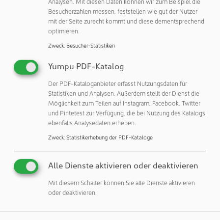
Analysen. Mit diesen Daten können wir zum Beispiel die
jedoch üblich, dass Schrankensysteme mit
Besucherzahlen messen, feststellen wie gut der Nutzer
mit der Seite zurecht kommt und diese dementsprechend
eingeschränktem Zugang stark variieren. Aus diesem
optimieren.
Grund sind Isolatoren nach wie vor die am weitesten
verbreitete Barrieretechnologie für den aseptischen
Zweck
:
Besucher-Statistiken
Prozess und die Vorgänge beim Abfüllen von Produkten.
Yumpu PDF-Katalog
Ein weiterer wichtiger Unterschied zwischen RABS und
Der PDF-Kataloganbieter erfasst Nutzungsdaten für
Isolatoren ist die Dekontaminationsmethode. Sowohl
Statistiken und Analysen. Außerdem stellt der Dienst die
RABS mit offener als auch mit geschlossener Tür
Möglichkeit zum Teilen auf Instagram, Facebook, Twitter
erfordern eine manuelle Biodekontamination. Isolatoren
und Pintetest zur Verfügung, die bei Nutzung des Katalogs
ebenfalls Analysedaten erheben.
umfassen jedoch häufig automatische
Biodekontaminationszyklen, bei denen je nach Protokoll
Zweck
:
Statistikerhebung der PDF-Kataloge
häufig H2O2-Dampf oder ein ähnliches
Desinfektionsmittel verwendet wird. Die automatische
Alle Dienste aktivieren oder deaktivieren
Biodekontamination liefert konsistente Ergebnisse, die
einfach validiert werden können.
Mit diesem Schalter können Sie alle Dienste aktivieren
oder deaktivieren.
Auswahl des richtigen Isolators und der richtigen
Konfiguration