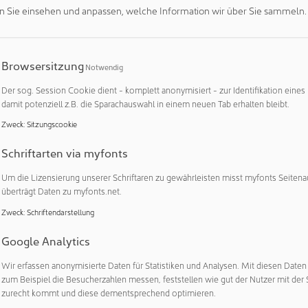
ch dem dänischen Pharmaunternehmen AJ Vaccines fiel die Ents
n Sie einsehen und anpassen, welche Information wir über Sie sammeln.
LF 3002 Vial-Füll- und Verschließmaschine von Syntegon lief i
 Nach einem technischen Audit und einigen kleineren Optimieru
eine sehr hohe erwartete Lebensdauer. Deswegen informierte
Browsersitzung
Notwendig
itig bei den Expertinnen und Experten von Syntegon über ei
 Tat.
Der sog. Session Cookie dient - komplett anonymisiert - zur Identifikation eines
damit potenziell z.B. die Sparachauswahl in einem neuen Tab erhalten bleibt.
it im Fokus
Zweck
:
Sitzungscookie
e mit der Mock-up-Phase. Diese ist unerlässlich, um den genau
Schriftarten via myfonts
Art des RABS, der Position der Handschuheingriffe und weiterer 
men. Weil das Upgrade ohnehin eine Reihe von Veränderungen
Um die Lizensierung unserer Schriftaren zu gewährleisten misst myfonts Seitena
sich brachte, nutzte Syntegon die Gelegenheit, die Arbeit mi
überträgt Daten zu myfonts.net.
 benutzerfreundlich wie möglich zu gestalten. Dafür führten 
Zweck
:
Schriftendarstellung
d ihre üblichen Arbeitsschritte an einem Mock-up-Rahmen durch
Google Analytics
sition zu finden.
Wir erfassen anonymisierte Daten für Statistiken und Analysen. Mit diesen Date
 des Projektplans inklusive Meilensteine entwickelten die Inge
zum Beispiel die Besucherzahlen messen, feststellen wie gut der Nutzer mit der 
tegon ein umfassendes 3D-Modell eines passiven, offenen R
zurecht kommt und diese dementsprechend optimieren.
e das Projekt auch den Austausch der bisherigen Drehschieb