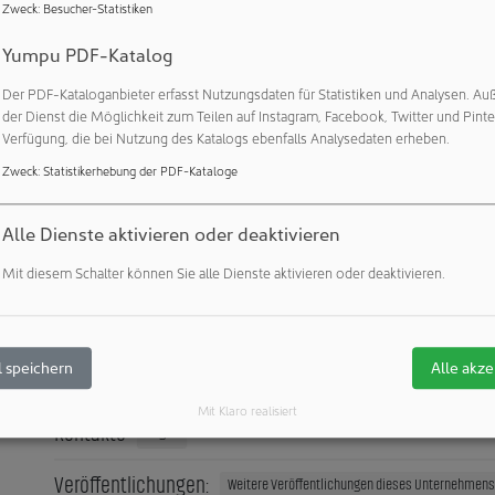
Zweck
:
Besucher-Statistiken
faden sowie die Anbindung an den Pumpentrolley eines Drittan
eam besonderes Augenmerk auf die Benutzerfreundlichkeit, inde
Yumpu PDF-Katalog
e Anlage optimierte.
Der PDF-Kataloganbieter erfasst Nutzungsdaten für Statistiken und Analysen. Au
– nicht nur in Dänemark
der Dienst die Möglichkeit zum Teilen auf Instagram, Facebook, Twitter und Pinte
Verfügung, die bei Nutzung des Katalogs ebenfalls Analysedaten erheben.
Installation des Systems waren die Expertinnen und Experten 
Zweck
:
Statistikerhebung der PDF-Kataloge
te Charge zu begleiten und zu prüfen, ob die Maschine wie gepla
 – nicht nur diesen Kunden. Syntegon unterstützt zahlreiche 
Alle Dienste aktivieren oder deaktivieren
 ganzen Welt dabei, „Annex 1-ready“ zu werden. RABS-Upgrades 
hl an Optionen, darunter Partikelmonitoring, neue Lösungen f
Mit diesem Schalter können Sie alle Dienste aktivieren oder deaktivieren.
er Geräte zur Integritätsprüfung der Handschuheingriffe.
 speichern
Alle akze
Unternehmensprofil
zeigen
Mit Klaro realisiert
Kontakte
zeigen
Veröffentlichungen:
Weitere Veröffentlichungen dieses Unternehmens 