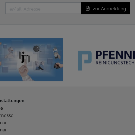
zur Anmeldung
nstaltungen
se
messe
nar
nar