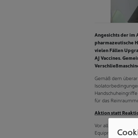
Angesichts der im 
pharmazeutische Her
vielen Fällen Upgr
AJ Vaccines. Gemei
Verschließmaschin
Gemäß dem überarbe
Isolatorbedingunge
Handschuheingriffe 
für das Reinraummo
Aktion statt Reakti
Vor allem bei älter
Cook
Equipment mit vorin