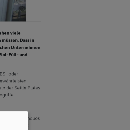
ehen viele
n müssen. Dass in
nischen Unternehmen
ial-Füll- und
ABS- oder
ewährleisten.
n der Settle Plates
griffe.
üssen also in neues
yntegon bietet