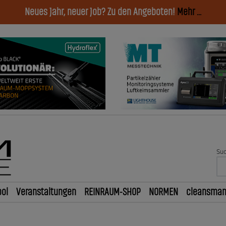
Neues Jahr, neuer Job? Zu den Angeboten!
Mehr ...
Suc
ol
Veranstaltungen
REINRAUM-SHOP
NORMEN
cleansma