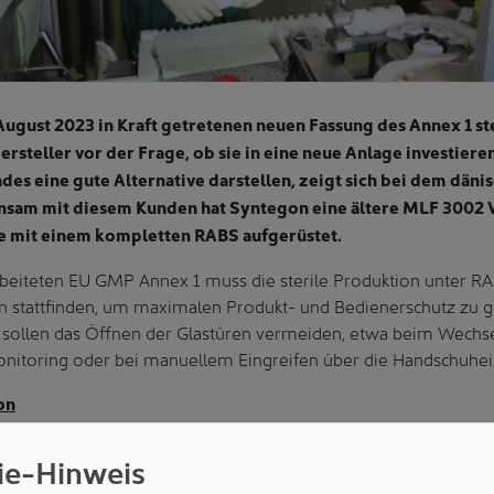
August 2023 in Kraft getretenen neuen Fassung des Annex 1 st
steller vor der Frage, ob sie in eine neue Anlage investiere
ades eine gute Alternative darstellen, zeigt sich bei dem dä
nsam mit diesem Kunden hat Syntegon eine ältere MLF 3002 V
e mit einem kompletten RABS aufgerüstet.
iteten EU GMP Annex 1 muss die sterile Produktion unter R
n stattfinden, um maximalen Produkt- und Bedienerschutz zu g
sollen das Öffnen der Glastüren vermeiden, etwa beim Wechsel
nitoring oder bei manuellem Eingreifen über die Handschuhein
on
en Maschinen ist dies jedoch nicht immer gegeben. Hersteller m
ie-Hinweis
stallierter Barrieretechnologie investieren – oder aufrüsten. S