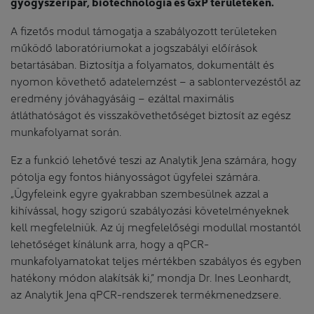
gyógyszeripar, biotechnológia és GxP területeken.
A fizetős modul támogatja a szabályozott területeken
működő laboratóriumokat a jogszabályi előírások
betartásában. Biztosítja a folyamatos, dokumentált és
nyomon követhető adatelemzést – a sablontervezéstől az
eredmény jóváhagyásáig – ezáltal maximális
átláthatóságot és visszakövethetőséget biztosít az egész
munkafolyamat során.
Ez a funkció lehetővé teszi az Analytik Jena számára, hogy
pótolja egy fontos hiányosságot ügyfelei számára.
„Ügyfeleink egyre gyakrabban szembesülnek azzal a
kihívással, hogy szigorú szabályozási követelményeknek
kell megfelelniük. Az új megfelelőségi modullal mostantól
lehetőséget kínálunk arra, hogy a qPCR-
munkafolyamatokat teljes mértékben szabályos és egyben
hatékony módon alakítsák ki,” mondja Dr. Ines Leonhardt,
az Analytik Jena qPCR-rendszerek termékmenedzsere.