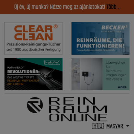
Új év, új munka? Nézze meg az ajánlatokat!
Több ...
MAGYAR