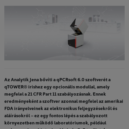
Az Analytik Jena bővíti a qPCRsoft 6.0 szoftverét a
qTOWER® irishez egy opcionális modullal, amely
megfelel a 21 CFR Part 11 szabályozásnak. Ennek
eredményeként a szoftver azonnal megfelel az amerikai
FDA irányelveinek az elektronikus feljegyzésekről és
aláírásokról – ez egy fontos lépés a szabályozott
környezetben működő laboratóriumok, például