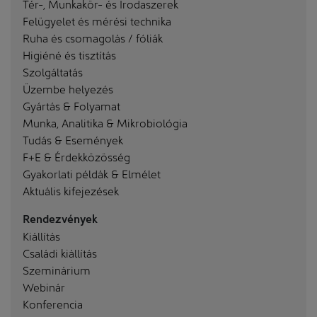
Tér-, Munkakör- és Irodaszerek
Felügyelet és mérési technika
Ruha és csomagolás / fóliák
Higiéné és tisztítás
Szolgáltatás
Üzembe helyezés
Gyártás & Folyamat
Munka, Analitika & Mikrobiológia
Tudás & Események
F+E & Érdekközösség
Gyakorlati példák & Elmélet
Aktuális kifejezések
Rendezvények
Kiállítás
Családi kiállítás
Szeminárium
Webinár
Konferencia