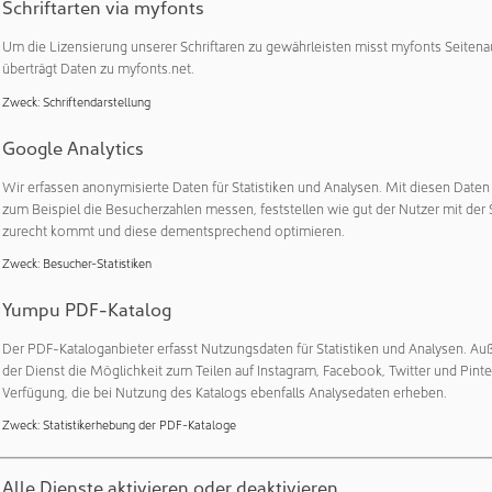
Schriftarten via myfonts
onszelle befüllt pro Stunde zwischen 120 und 500 Spritzen, Ka
Um die Lizensierung unserer Schriftaren zu gewährleisten misst myfonts Seitena
ff nahezu ohne Produktverlust. Schnelle Chargenwechsel sicher
überträgt Daten zu myfonts.net.
lexibilität zu beeinträchtigen.
Zweck
:
Schriftendarstellung
e Herausforderungen vorbereitet
Google Analytics
ltweiten Kundenstamm bedient, ist die Einhaltung der jeweili
Wir erfassen anonymisierte Daten für Statistiken und Analysen. Mit diesen Date
Unternehmen von größter Bedeutung. Für Europa gilt dies insb
zum Beispiel die Besucherzahlen messen, feststellen wie gut der Nutzer mit der 
 1, der hohe Anforderungen an aseptische Abfüll- und Verarb
zurecht kommt und diese dementsprechend optimieren.
t seine Versynta microBatch von Beginn an mit Blick auf diese 
Zweck
:
Besucher-Statistiken
schuhlose Isolator mit integrierter Luftaufbereitung reduziert E
damit das Kontaminationsrisiko erheblich. Für hohe Qualität so
Yumpu PDF-Katalog
s-Kontrolle (IPK). Besondere Sicherheit liefern fünf integrierte
Der PDF-Kataloganbieter erfasst Nutzungsdaten für Statistiken und Analysen. Au
, während optionale Netzwerkkameras die durchgängige Über
der Dienst die Möglichkeit zum Teilen auf Instagram, Facebook, Twitter und Pinte
tor per Fernzugriff gewährleisten.
Verfügung, die bei Nutzung des Katalogs ebenfalls Analysedaten erheben.
-jährigen Tätigkeit in der pharmazeutischen Verpackungs- und 
Zweck
:
Statistikerhebung der PDF-Kataloge
ne solche Zusammenarbeit wie die zwischen Syntegon und Kinde
e sowie die Erfahrung und umfassende technologische Expert
Alle Dienste aktivieren oder deaktivieren