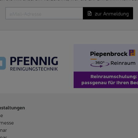
zur Anmeldung
nstaltungen
se
messe
nar
nar