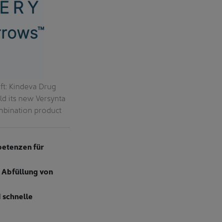
ft: Kindeva Drug
Die vollautomatische Produktionszell
d its new Versynta
integrierter Luftaufbereitung ist die
ombination product
Patientengruppen. / The fully automated V
and integrated air treatment is the ideal
petenzen für
 Abfüllung von
 schnelle