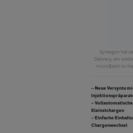
Batch mit handschuhlosem Isolator und
Syntegon hat se
ür hochpotente Arzneimittel für kleine
Delivery, ein wel
ch production cell with gloveless isolator
microBatch to the
hly potent drugs for small patient groups.
– Neue Versynta m
Injektionspräparat
– Vollautomatische
Kleinstchargen
– Einfache Einhalt
Chargenwechsel