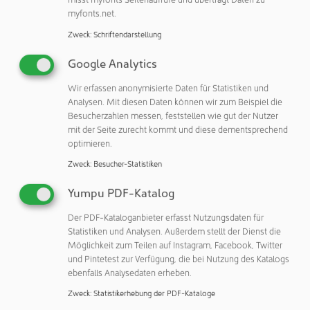
z. B. Autoinjektoren, die sich mit matter, glänzender,
myfonts.net.
erhabener oder Metallic-Oberfläche hochwertig veredeln
Zweck
:
Schriftendarstellung
lassen.
Google Analytics
Kleiner Footprint – große Leistungsfähigkeit
Wir erfassen anonymisierte Daten für Statistiken und
Das Spritzgießexponat ist eine Fertigungszelle rund um
Analysen. Mit diesen Daten können wir zum Beispiel die
Besucherzahlen messen, feststellen wie gut der Nutzer
einen elektrischen Allrounder 520 A mit 1.500 kN
mit der Seite zurecht kommt und diese dementsprechend
Schließkraft in Reinraumausführung. Die Maschine in der
optimieren.
Leistungsvariante „Ultimate“ ist für schnelle und
Zweck
:
Besucher-Statistiken
anspruchs¬volle Prozesse ausgelegt und erfüllt die
Anforderungen für die Fertigung in der Reinraum-Klasse
Yumpu PDF-Katalog
ISO 7. Ein wichtiger Aspekt ist die kompakte Aufstellfläche
(Footprint) der Fertigungszelle, die in vorgegebene
Der PDF-Kataloganbieter erfasst Nutzungsdaten für
Statistiken und Analysen. Außerdem stellt der Dienst die
Produktionsraster passt.
Möglichkeit zum Teilen auf Instagram, Facebook, Twitter
und Pintetest zur Verfügung, die bei Nutzung des Katalogs
Die je 15 Milliliter fassenden Zentrifugenröhrchen werden
ebenfalls Analysedaten erheben.
mit einem 8-fach-Werkzeug von Kebo in rund zehn
Sekunden Zykluszeit gefertigt. Eine wichtige
Zweck
:
Statistikerhebung der PDF-Kataloge