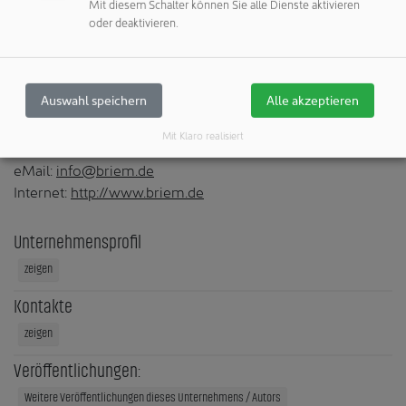
Mit diesem Schalter können Sie alle Dienste aktivieren
oder deaktivieren.
BRIEM Steuerungstechnik GmbH
Lauterstraße 23
72622 Nürtingen
Auswahl speichern
Alle akzeptieren
Deutschland
Telefon: +49 7022 60920
Mit Klaro realisiert
Telefax: +49 7022 609260
eMail:
info@briem.de
Internet:
http://www.briem.de
Unternehmensprofil
zeigen
Kontakte
zeigen
Veröffentlichungen:
Weitere Veröffentlichungen dieses Unternehmens / Autors