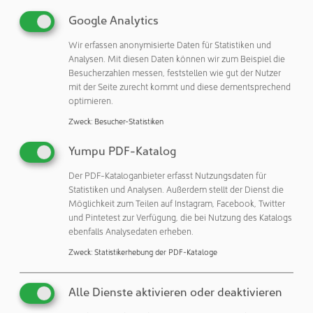
Oftmals ist das Unit-Dose-System eine Erweiterung eines
Google Analytics
bestehenden Reinraum-Komplexes. In diesem Fall macht
es Sinn, auch diesen neuen Bereich an das vorhandene
Wir erfassen anonymisierte Daten für Statistiken und
Analysen. Mit diesen Daten können wir zum Beispiel die
Monitoringsystem anzuschließen und zu qualifizieren.
Besucherzahlen messen, feststellen wie gut der Nutzer
mit der Seite zurecht kommt und diese dementsprechend
Fazit
optimieren.
Die Anforderungen im Reinraum für Unit-Dose-Bereiche
Zweck
:
Besucher-Statistiken
können je nach Kontext und spezifischer Anwendung
variieren. In der Regel können Sie aber wie alle anderen
Yumpu PDF-Katalog
GMP-relevante Produktions- oder Verarbeitungsbereich
Der PDF-Kataloganbieter erfasst Nutzungsdaten für
angesehen werden. Damit ist die Installation oder
Statistiken und Analysen. Außerdem stellt der Dienst die
Integration in ein modernes, flexibles, GMP-konformes
Möglichkeit zum Teilen auf Instagram, Facebook, Twitter
Monitoringsystem ohne Probleme möglich.
und Pintetest zur Verfügung, die bei Nutzung des Katalogs
ebenfalls Analysedaten erheben.
Zweck
:
Statistikerhebung der PDF-Kataloge
Alle Dienste aktivieren oder deaktivieren