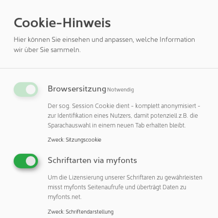
Differenzdrücke informiert werden. Dafür haben sich
Digitalanzeigen (Panels) bewährt, die den aktuellen
Cookie-Hinweis
Messwert in der entsprechenden Farbe (rot/grün)
Hier können Sie einsehen und anpassen, welche Information
anzeigen. Zusätzlich können akustische Alarmgeber (Hupe)
wir über Sie sammeln.
die Aufmerksamkeit weiter verstärken.
Was ist bei der Verwendung von Verpackungssystem zu
beachten?
Browsersitzung
Notwendig
Bei der Verwendung von Blisterautomaten ist im Vorfeld
Der sog. Session Cookie dient - komplett anonymisiert -
mit dem jeweiligen Hersteller abzuklären, welche
zur Identifikation eines Nutzers, damit potenziell z.B. die
Sparachauswahl in einem neuen Tab erhalten bleibt.
Möglichkeiten zur Integration in ein Monitoringsystem
bestehen. Die meisten Hersteller stellen bei ihren
Zweck
:
Sitzungscookie
Verpackungssystemen Signalausgänge für Messwerte oder
Schriftarten via myfonts
Störungen zur Verfügung, die dann in das
Monitoringsystem übernommen werden können.
Um die Lizensierung unserer Schriftaren zu gewährleisten
misst myfonts Seitenaufrufe und überträgt Daten zu
Unit-Dose als Erweiterung eines bestehenden Reinraum-
myfonts.net.
Komplexes
Zweck
:
Schriftendarstellung