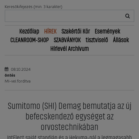
Keresőkifejezés (min. 3 karakter)
Kezdőlap
HÍREK
Szakértői Kör
Események
CLEANROOM-SHOP
SZABVÁNYOK
tisztviselő
Állások
Hírlevél Archívum
08.10.2024
öntés
MI-vel fordítva
Sumitomo (SHI) Demag bemutatja az új
befecskendező egységet az
orvostechnikában
IntElect saját standján és a Hekuma-nál a legmagasabb