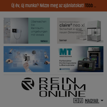
Új év, új munka? Nézze meg az ajánlatokat!
Több ...
MAGYAR