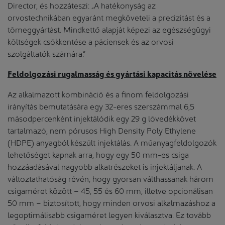
Director, és hozzáteszi: „A hatékonyság az
orvostechnikában egyaránt megköveteli a precizitást és a
tömeggyártást. Mindkettő alapját képezi az egészségügyi
költségek csökkentése a páciensek és az orvosi
szolgáltatók számára.”
Feldolgozási rugalmasság és gyártási kapacitás növelése
Az alkalmazott kombináció és a finom feldolgozási
irányítás bemutatására egy 32-eres szerszámmal 6,5
másodpercenként injektálódik egy 29 g lövedékkövet
tartalmazó, nem pórusos High Density Poly Ethylene
(HDPE) anyagból készült injektálás. A műanyagfeldolgozók
lehetőséget kapnak arra, hogy egy 50 mm-es csiga
hozzáadásával nagyobb alkatrészeket is injektáljanak. A
változtathatóság révén, hogy gyorsan válthassanak három
csigaméret között – 45, 55 és 60 mm, illetve opcionálisan
50 mm – biztosított, hogy minden orvosi alkalmazáshoz a
legoptimálisabb csigaméret legyen kiválasztva. Ez tovább