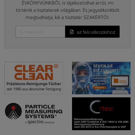
ÉVKÖNYVÜNKBŐL is tájékozódhat arról, mi
történik a tisztaterek világában. És jegyzékünkből
megtudhatja, kik a tisztatér SZAKÉRTŐI.
az feliratkozáshoz