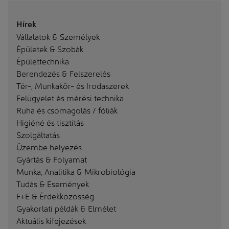
Hírek
Vállalatok & Személyek
Épületek & Szobák
Épülettechnika
Berendezés & Felszerelés
Tér-, Munkakör- és Irodaszerek
Felügyelet és mérési technika
Ruha és csomagolás / fóliák
Higiéné és tisztítás
Szolgáltatás
Üzembe helyezés
Gyártás & Folyamat
Munka, Analitika & Mikrobiológia
Tudás & Események
F+E & Érdekközösség
Gyakorlati példák & Elmélet
Aktuális kifejezések