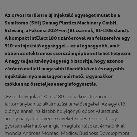
Az orvosi területre új injektáló egységet mutat be a
Sumitomo (SHI) Demag Plastics Machinery GmbH,
Schwaig, a Fakuma 2024-en (B1 csarnok, B1-1105 stand).
A kompakt IntElect 180 t záróerővel van felszerelve egy
910-es injektáló egységgel – ez a legnagyobb, amit
ebben az elektromos szerszámgépben el lehet helyezni.
A nagy teljesítményű egység biztosítja, hogy azonos
záróerő mellett magasabb lövedékkövek és nagyobb
injektálási nyomás legyen elérhető. Ugyanakkor
csökken az összteljes energiafogyasztás.
„Ezzel bővítjük a 130 és 180 tonna közötti záróerő
tartományban az alkalmazási lehetőségeket. Az egyik fő
előnye annak, ha kisebb helyigényű gépet választunk,
amely nagyobb lövedékköveket képes kezelni, hogy
gyorsan elérhető energia-megtakarításokat érhetünk el,”
mondja Andreas Montag, Medical Business Development