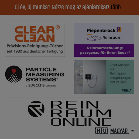
Új év, új munka? Nézze meg az ajánlatokat!
Több ...
MAGYAR