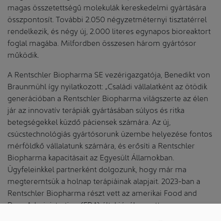
magas összetettségű molekulák kereskedelmi gyártására
összpontosít. További 2.050 négyzetméternyi tisztatérrel
rendelkezik, és négy új, 2.000 literes egynapos bioreaktort
foglal magába. Milfordben összesen három gyártósor
működik.
A Rentschler Biopharma SE vezérigazgatója, Benedikt von
Braunmühl így nyilatkozott: „Családi vállalatként az ötödik
generációban a Rentschler Biopharma világszerte az élen
jár az innovatív terápiák gyártásában súlyos és ritka
betegségekkel küzdő páciensek számára. Az új,
csúcstechnológiás gyártósorunk üzembe helyezése fontos
mérföldkő vállalatunk számára, és erősíti a Rentschler
Biopharma kapacitásait az Egyesült Államokban.
Ügyfeleinkkel partnerként dolgozunk, hogy már ma
megteremtsük a holnap terápiáinak alapjait. 2023-ban a
Rentschler Biopharma részt vett az amerikai Food and
Drug Administration (FDA) által jóváhagyott
biogyógyszerek közel 25%-ának fejlesztésében és