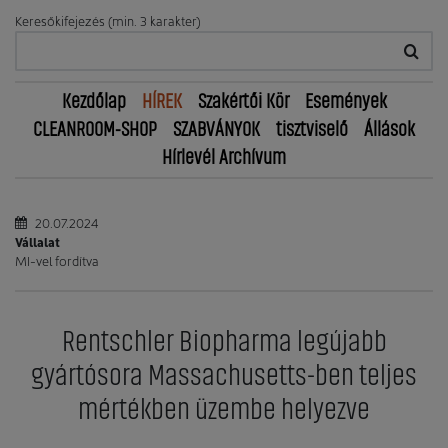
Keresőkifejezés (min. 3 karakter)
Kezdőlap
HÍREK
Szakértői Kör
Események
CLEANROOM-SHOP
SZABVÁNYOK
tisztviselő
Állások
Hírlevél Archívum
20.07.2024
Vállalat
MI-vel fordítva
Rentschler Biopharma legújabb
gyártósora Massachusetts-ben teljes
mértékben üzembe helyezve