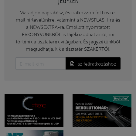
JEGYZÉK
Maradjon naprakész, és iratkozzon fel havi e-
mail hírlevelünkre, valamint a NEWSFLASH-ra és
a NEWSEXTRA-ra. Emellett nyomtatott
ÉVKÖNYVÜNKBŐL is tájékozódhat arról, mi
történik a tisztaterek világában. És jegyzékünkből
megtudhatja, kik a tisztatér SZAKÉRTŐI.
az feliratkozáshoz