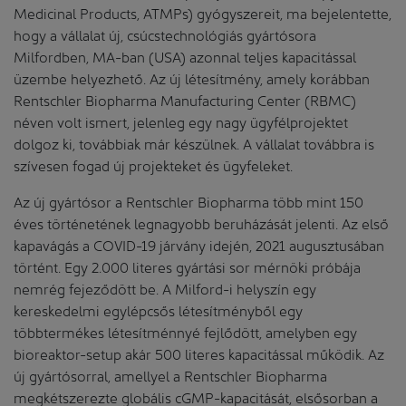
Medicinal Products, ATMPs) gyógyszereit, ma bejelentette,
hogy a vállalat új, csúcstechnológiás gyártósora
Milfordben, MA-ban (USA) azonnal teljes kapacitással
üzembe helyezhető. Az új létesítmény, amely korábban
Rentschler Biopharma Manufacturing Center (RBMC)
néven volt ismert, jelenleg egy nagy ügyfélprojektet
dolgoz ki, továbbiak már készülnek. A vállalat továbbra is
szívesen fogad új projekteket és ügyfeleket.
Az új gyártósor a Rentschler Biopharma több mint 150
éves történetének legnagyobb beruházását jelenti. Az első
kapavágás a COVID-19 járvány idején, 2021 augusztusában
történt. Egy 2.000 literes gyártási sor mérnöki próbája
nemrég fejeződött be. A Milford-i helyszín egy
kereskedelmi egylépcsős létesítményből egy
többtermékes létesítménnyé fejlődött, amelyben egy
bioreaktor-setup akár 500 literes kapacitással működik. Az
új gyártósorral, amellyel a Rentschler Biopharma
megkétszerezte globális cGMP-kapacitását, elsősorban a