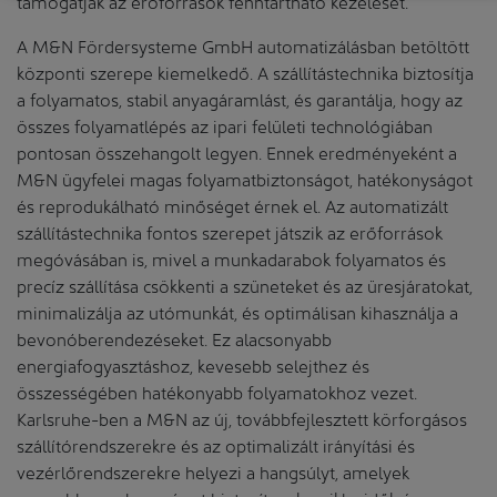
támogatják az erőforrások fenntartható kezelését.
A M&N Fördersysteme GmbH automatizálásban betöltött
központi szerepe kiemelkedő. A szállítástechnika biztosítja
a folyamatos, stabil anyagáramlást, és garantálja, hogy az
összes folyamatlépés az ipari felületi technológiában
pontosan összehangolt legyen. Ennek eredményeként a
M&N ügyfelei magas folyamatbiztonságot, hatékonyságot
és reprodukálható minőséget érnek el. Az automatizált
szállítástechnika fontos szerepet játszik az erőforrások
megóvásában is, mivel a munkadarabok folyamatos és
precíz szállítása csökkenti a szüneteket és az üresjáratokat,
minimalizálja az utómunkát, és optimálisan kihasználja a
bevonóberendezéseket. Ez alacsonyabb
energiafogyasztáshoz, kevesebb selejthez és
összességében hatékonyabb folyamatokhoz vezet.
Karlsruhe-ben a M&N az új, továbbfejlesztett körforgásos
szállítórendszerekre és az optimalizált irányítási és
vezérlőrendszerekre helyezi a hangsúlyt, amelyek