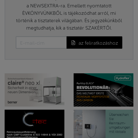
a NEWSEXTRA-ra. Emellett nyomtatott
ÉVKÖNYVÜNKBŐL is tájékozódhat arról, mi
történik a tisztaterek világában. És jegyzékünkből
megtudhatja, kik a tisztatér SZAKÉRTŐI.
az feliratkozáshoz