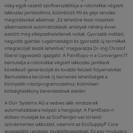
világ egyik vezető szoftverszállítója a robotokkal végzett
lakkozási javításokhoz, különböző MI és gépi tanulási
megoldásokat alkalmaz. „Ez lehetővé teszi összetett
alkalmazások automatizálását, amelyek néhány évvel
ezelőtt még elképzelhetetlenek voltak. Gyorsabb indítást,
nagyobb gyártási rugalmasságot és gyorsabb új termékek
integrációját teszik lehetővé,” magyarázza Dr.-Ing Christof
Eberst ügyvezető igazgató. A PaintExpo-n a Convergent IT
bemutatja a robotokkal végzett lakkozási javítások
következő generációját és további felületi folyamatokat.
Bemutatásra kerülnek új bemeneti lehetőségek a
könnyebb robotprogramozáshoz, különösen
költséghatékony berendezések esetén.
A Dürr Systems AG a nedves lakk rendszerek
automatizálására helyezi a hangsúlyt. A PaintExpo-n
élőben mutatják be az EcoPaintJet-vel történő
szórásmentes lakkozást, valamint az EcoSupplyP Core
anyagellátó rendszer továbbfejlesztését. Ez egy moduláris