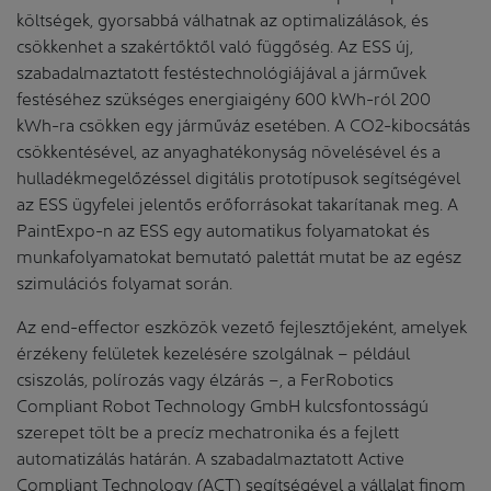
költségek, gyorsabbá válhatnak az optimalizálások, és
csökkenhet a szakértőktől való függőség. Az ESS új,
szabadalmaztatott festéstechnológiájával a járművek
festéséhez szükséges energiaigény 600 kWh-ról 200
kWh-ra csökken egy járműváz esetében. A CO2-kibocsátás
csökkentésével, az anyaghatékonyság növelésével és a
hulladékmegelőzéssel digitális prototípusok segítségével
az ESS ügyfelei jelentős erőforrásokat takarítanak meg. A
PaintExpo-n az ESS egy automatikus folyamatokat és
munkafolyamatokat bemutató palettát mutat be az egész
szimulációs folyamat során.
Az end-effector eszközök vezető fejlesztőjeként, amelyek
érzékeny felületek kezelésére szolgálnak – például
csiszolás, polírozás vagy élzárás –, a FerRobotics
Compliant Robot Technology GmbH kulcsfontosságú
szerepet tölt be a precíz mechatronika és a fejlett
automatizálás határán. A szabadalmaztatott Active
Compliant Technology (ACT) segítségével a vállalat finom