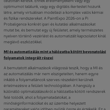
célzottan keresik. Ennek eredményeként vagy egy
optimumot találunk, vagy egy digitális ikertestet hozunk
létre, amely virtuálisan modellezi a komplex valós kémiai
és fizikai rendszereket. A PaintExpo 2026-on a Pi
Probaligence konkrét ipari és kutatási alkalmazásokat
mutat be, és bemutat egy új felületet, amely természetes
nyelven történő vezérlést és automatizált kapcsolatot kínál
meglévő eszközökkel.
MI és automatizálás mint a hálózatba kötött bevonatolási
folyamatok integrált részei
A bemutatott alkalmazások világossá teszik, hogy a MI és
az automatizálás már nem elszigetelten, hanem egyre
inkább a folyamatláncok szerves részeként kerülnek
értelmezésre a felületi technológiában. A hangsúly a
különálló optimalizálásokról a hálózatba kötött rendszerek
felé tolódik, ahol a folyamatadatokat, a
minőséginformációkat és az üzembe helyezett
paramétereket valós időben gyűjtik össze és értékelik. Ez a