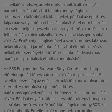
színellátó rendszer, amely molytechnikát alkalmaz, és
bárhol használható, ahol kisebb mennyiségben
alkalmaznak különböző lakk színeket, például az építő- és
faiparban vagy autóipari beszállítóknál. A fel nem használt
lakk szinte teljes egészében visszanyerhető, a mosószerek
felhasználása minimalizálható, és a színváltás gyorsabbá
válik. Az EcoPaintJet segítségével a szórásmentes lakkozás
bekerült az ipari járműlakkozásba, ahol élethűen, szórás
nélkül, éles szegélyekkel történik a lakkozás. Most más
iparágak is profitálnak ebből a megoldásból.
Az ESS Engineering Software Steyr GmbH a meshing
előfeldolgozási lépés automatizálásának specialistája. Ez
az elkötelezettség az egész szimulációs munkafolyamatra
kiterjed. A megoldások jelentős idő- és
hatékonyságnövekedést eredményeznek az automatizálás
révén. Például egy járműfejlesztési idő akár egy hónappal
is csökkenthető, és a működési költségek mintegy 30%-kal
csökkenthetők. Emellett csökkenhetnek a prototípus