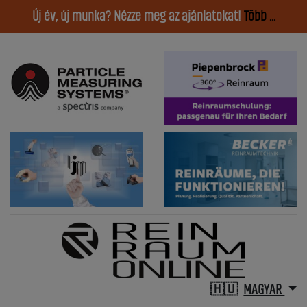
Új év, új munka? Nézze meg az ajánlatokat!
Több ...
MAGYAR