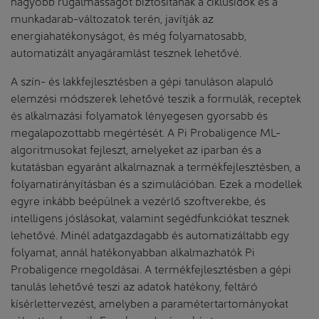
nagyobb rugalmasságot biztosítanak a ciklusidők és a
munkadarab-változatok terén, javítják az
energiahatékonyságot, és még folyamatosabb,
automatizált anyagáramlást tesznek lehetővé.
A szín- és lakkfejlesztésben a gépi tanuláson alapuló
elemzési módszerek lehetővé teszik a formulák, receptek
és alkalmazási folyamatok lényegesen gyorsabb és
megalapozottabb megértését. A Pi Probaligence ML-
algoritmusokat fejleszt, amelyeket az iparban és a
kutatásban egyaránt alkalmaznak a termékfejlesztésben, a
folyamatirányításban és a szimulációban. Ezek a modellek
egyre inkább beépülnek a vezérlő szoftverekbe, és
intelligens jóslásokat, valamint segédfunkciókat tesznek
lehetővé. Minél adatgazdagabb és automatizáltabb egy
folyamat, annál hatékonyabban alkalmazhatók Pi
Probaligence megoldásai. A termékfejlesztésben a gépi
tanulás lehetővé teszi az adatok hatékony, feltáró
kísérlettervezést, amelyben a paramétertartományokat