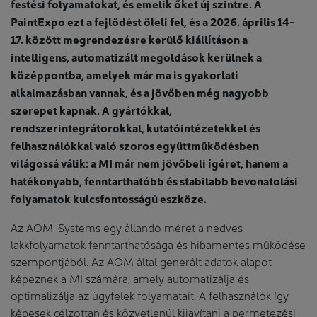
festési folyamatokat, és emelik őket új szintre. A
PaintExpo ezt a fejlődést öleli fel, és a 2026. április 14-
17. között megrendezésre kerülő kiállításon a
intelligens, automatizált megoldások kerülnek a
középpontba, amelyek már ma is gyakorlati
alkalmazásban vannak, és a jövőben még nagyobb
szerepet kapnak. A gyártókkal,
rendszerintegrátorokkal, kutatóintézetekkel és
felhasználókkal való szoros együttműködésben
világossá válik: a MI már nem jövőbeli ígéret, hanem a
hatékonyabb, fenntarthatóbb és stabilabb bevonatolási
folyamatok kulcsfontosságú eszköze.
Az AOM-Systems egy állandó méret a nedves
lakkfolyamatok fenntarthatósága és hibamentes működése
szempontjából. Az AOM által generált adatok alapot
képeznek a MI számára, amely automatizálja és
optimalizálja az ügyfelek folyamatait. A felhasználók így
képesek célzottan és közvetlenül kijavítani a permetezési