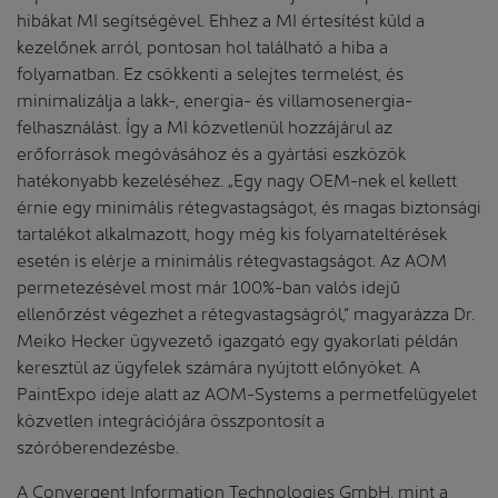
hibákat MI segítségével. Ehhez a MI értesítést küld a
kezelőnek arról, pontosan hol található a hiba a
folyamatban. Ez csökkenti a selejtes termelést, és
minimalizálja a lakk-, energia- és villamosenergia-
felhasználást. Így a MI közvetlenül hozzájárul az
erőforrások megóvásához és a gyártási eszközök
hatékonyabb kezeléséhez. „Egy nagy OEM-nek el kellett
érnie egy minimális rétegvastagságot, és magas biztonsági
tartalékot alkalmazott, hogy még kis folyamateltérések
esetén is elérje a minimális rétegvastagságot. Az AOM
permetezésével most már 100%-ban valós idejű
ellenőrzést végezhet a rétegvastagságról,” magyarázza Dr.
Meiko Hecker ügyvezető igazgató egy gyakorlati példán
keresztül az ügyfelek számára nyújtott előnyöket. A
PaintExpo ideje alatt az AOM-Systems a permetfelügyelet
közvetlen integrációjára összpontosít a
szóróberendezésbe.
A Convergent Information Technologies GmbH, mint a