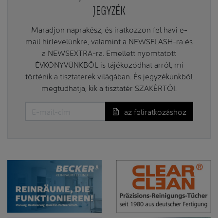
JEGYZÉK
Maradjon naprakész, és iratkozzon fel havi e-
mail hírlevelünkre, valamint a NEWSFLASH-ra és
a NEWSEXTRA-ra. Emellett nyomtatott
ÉVKÖNYVÜNKBŐL is tájékozódhat arról, mi
történik a tisztaterek világában. És jegyzékünkből
megtudhatja, kik a tisztatér SZAKÉRTŐI.
az feliratkozáshoz