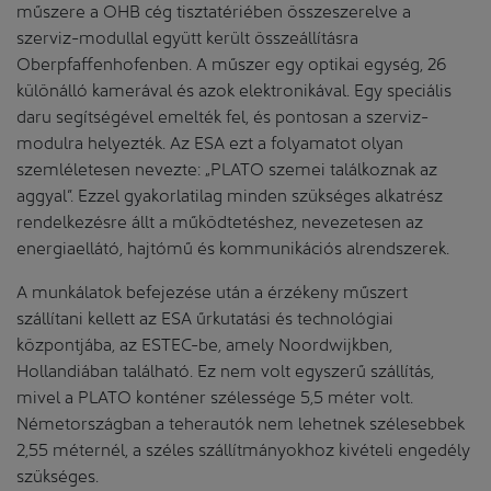
műszere a OHB cég tisztatériében összeszerelve a
szerviz-modullal együtt került összeállításra
Oberpfaffenhofenben. A műszer egy optikai egység, 26
különálló kamerával és azok elektronikával. Egy speciális
daru segítségével emelték fel, és pontosan a szerviz-
modulra helyezték. Az ESA ezt a folyamatot olyan
szemléletesen nevezte: „PLATO szemei találkoznak az
aggyal”. Ezzel gyakorlatilag minden szükséges alkatrész
rendelkezésre állt a működtetéshez, nevezetesen az
energiaellátó, hajtómű és kommunikációs alrendszerek.
A munkálatok befejezése után a érzékeny műszert
szállítani kellett az ESA űrkutatási és technológiai
központjába, az ESTEC-be, amely Noordwijkben,
Hollandiában található. Ez nem volt egyszerű szállítás,
mivel a PLATO konténer szélessége 5,5 méter volt.
Németországban a teherautók nem lehetnek szélesebbek
2,55 méternél, a széles szállítmányokhoz kivételi engedély
szükséges.