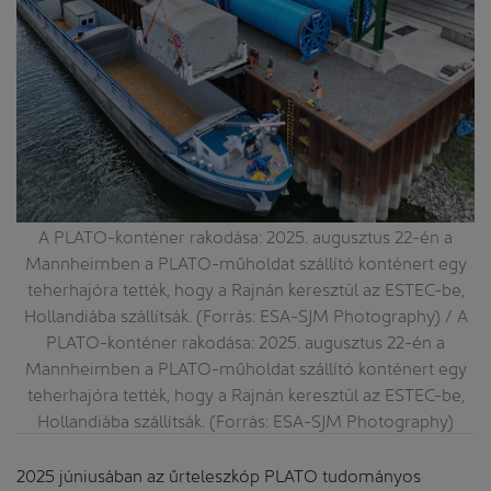
a
A PLATO-konténer rakodása: 2025. augusztus 22-én a
 /
Mannheimben a PLATO-műholdat szállító konténert egy
e
a
teherhajóra tették, hogy a Rajnán keresztül az ESTEC-be,
v
)
Hollandiába szállítsák. (Forrás: ESA-SJM Photography) / A
PLATO-konténer rakodása: 2025. augusztus 22-én a
Mannheimben a PLATO-műholdat szállító konténert egy
teherhajóra tették, hogy a Rajnán keresztül az ESTEC-be,
Hollandiába szállítsák. (Forrás: ESA-SJM Photography)
2025 júniusában az űrteleszkóp PLATO tudományos