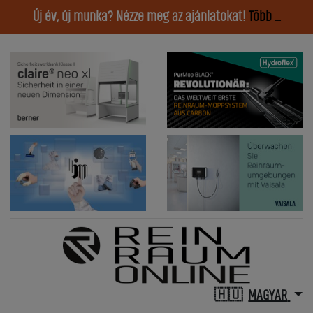
Új év, új munka? Nézze meg az ajánlatokat!
Több ...
MAGYAR