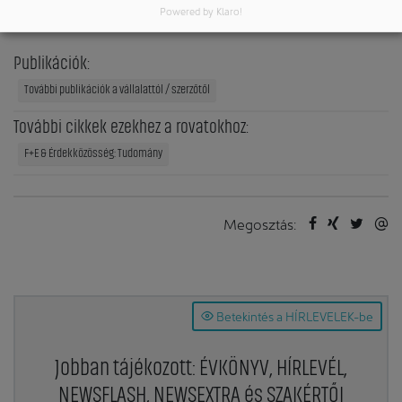
Németország
Powered by Klaro!
Publikációk:
További publikációk a vállalattól / szerzőtől
További cikkek ezekhez a rovatokhoz:
F+E & Érdekközösség: Tudomány
Megosztás:
Betekintés a HÍRLEVELEK-be
Jobban tájékozott: ÉVKÖNYV, HÍRLEVÉL,
NEWSFLASH, NEWSEXTRA és SZAKÉRTŐI