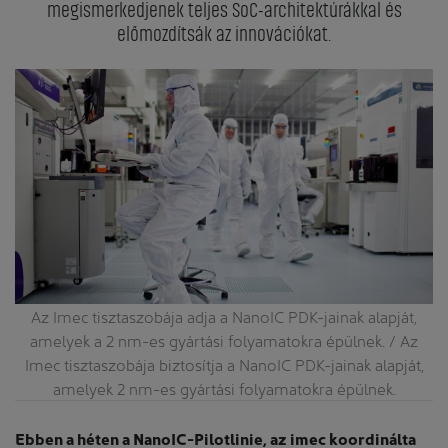
megismerkedjenek teljes SoC-architektúrákkal és
előmozdítsák az innovációkat.
Az Imec tisztaszobája adja a NanoIC PDK-jainak alapját,
amelyek a 2 nm-es gyártási folyamatokra épülnek. / Az
Imec tisztaszobája biztosítja a NanoIC PDK-jainak alapját,
amelyek 2 nm-es gyártási folyamatokra épülnek.
Ebben a héten a NanoIC-Pilotlinie, az imec koordinálta