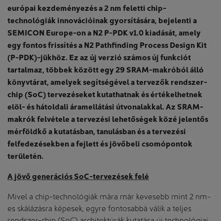
európai kezdeményezés a 2 nm feletti chip-
technológiák innovációinak gyorsítására, bejelenti a
SEMICON Europe-on a N2 P-PDK v1.0 kiadását, amely
egy fontos frissítés a N2 Pathfinding Process Design Kit
(P-PDK)-jükhöz. Ez az új verzió számos új funkciót
tartalmaz, többek között egy 29 SRAM-makróból álló
könyvtárat, amelyek segítségével a tervezők rendszer-
chip (SoC) tervezéseket kutathatnak és értékelhetnek
elöl- és hátoldali áramellátási útvonalakkal. Az SRAM-
makrók felvétele a tervezési lehetőségek közé jelentős
mérföldkő a kutatásban, tanulásban és a tervezési
felfedezésekben a fejlett és jövőbeli csomópontok
területén.
A jövő generációs SoC-tervezések felé
Mivel a chip-technológiák mára már kevesebb mint 2 nm-
es skálázásra képesek, egyre fontosabbá válik a teljes
rendszer-chip (SoC) architektúrák kutatása új technológiai