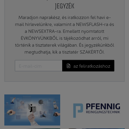
JEGYZÉK
Maradjon naprakész, és iratkozzon fel havi e-
mail hírlevelünkre, valamint a NEWSFLASH-ra és
a NEWSEXTRA-ra. Emellett nyomtatott
ÉVKÖNYVÜNKBŐL is tájékozódhat arról, mi
történik a tisztaterek világában. És jegyzékünkből
megtudhatja, kik a tisztatér SZAKÉRTŐI.
az feliratkozáshoz