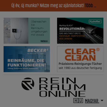
Új év, új munka? Nézze meg az ajánlatokat!
Több ...
MAGYAR