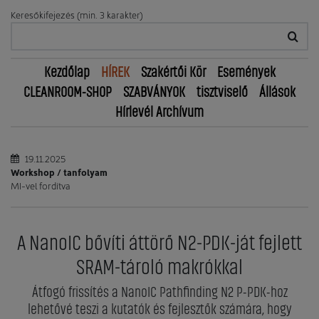
Keresőkifejezés (min. 3 karakter)
Kezdőlap
HÍREK
Szakértői Kör
Események
CLEANROOM-SHOP
SZABVÁNYOK
tisztviselő
Állások
Hírlevél Archívum
19.11.2025
Workshop / tanfolyam
MI-vel fordítva
A NanoIC bővíti áttörő N2-PDK-ját fejlett
SRAM-tároló makrókkal
Átfogó frissítés a NanoIC Pathfinding N2 P-PDK-hoz
lehetővé teszi a kutatók és fejlesztők számára, hogy