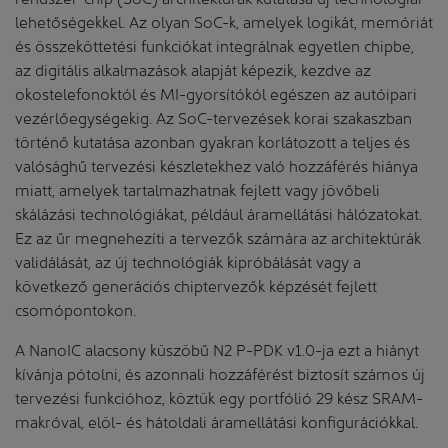
lehetőségekkel. Az olyan SoC-k, amelyek logikát, memóriát
és összeköttetési funkciókat integrálnak egyetlen chipbe,
az digitális alkalmazások alapját képezik, kezdve az
okostelefonoktól és MI-gyorsítókól egészen az autóipari
vezérlőegységekig. Az SoC-tervezések korai szakaszban
történő kutatása azonban gyakran korlátozott a teljes és
valósághű tervezési készletekhez való hozzáférés hiánya
miatt, amelyek tartalmazhatnak fejlett vagy jövőbeli
skálázási technológiákat, például áramellátási hálózatokat.
Ez az űr megnehezíti a tervezők számára az architektúrák
validálását, az új technológiák kipróbálását vagy a
következő generációs chiptervezők képzését fejlett
csomópontokon.
A NanoIC alacsony küszöbű N2 P-PDK v1.0-ja ezt a hiányt
kívánja pótolni, és azonnali hozzáférést biztosít számos új
tervezési funkcióhoz, köztük egy portfólió 29 kész SRAM-
makróval, elöl- és hátoldali áramellátási konfigurációkkal.