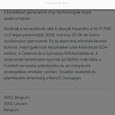
Powered by Klaro!
kötés, interposerek), amelyek lehetővé teszik az innovációt
a következő generációs chip-technológiák teljes
spektrumában.
Azoknak a tervezőknek, akik ki akarják használni a N2 P-PDK
v1.0 teljes potenciálját, 2026. március 25-26-án külön
workshopot szerveznek. Ez az esemény elméleti keretet
biztosít, majd gyakorlati képzéseket a két különböző EDA-
eszköz, a Cadence és a Synopsys felhasználásával. A
résztvevők betekintést nyernek az SRAM-makrókba, a
frissített tervezési szabályokba és az integrációs
stratégiákba rendszer szinten. További részletek és
jelentkezési lehetőség a NanoIC honlapján.
IMEC Belgium
3001 Leuven
Belgium