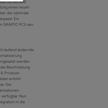
r ist, bei Bisy
klung eines neuen
über die optimale
npasst. Ein
orm SIMATIC PCS neo
ch laufend ändernde
tomatisierung
umgesetzt werden.
tale Beschreibung
g & Produce-
dulen erhöht
te. Die
anisationen
d verfügbar. Nun
egration in die