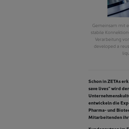
te Head of Research and Development bei
Gemeinsam mit ei
d of Research and Development at ZETA.
stabile Konnektion
Verarbeitung vo
developed a reusa
liq
Schon in ZETAs erkl
save lives” wird de
Unternehmenskultu
entwickeln die Exp
Pharma- und Biotec
Mitarbeitenden ihr
Kundennutzen im 