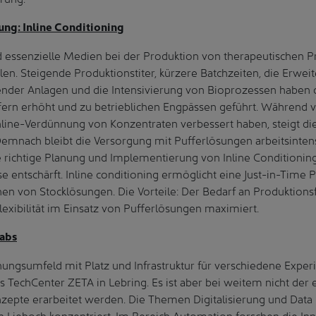
ung: Inline Conditioning
d essenzielle Medien bei der Produktion von therapeutischen P
n. Steigende Produktionstiter, kürzere Batchzeiten, die Erwei
ender Anlagen und die Intensivierung von Bioprozessen haben 
ern erhöht und zu betrieblichen Engpässen geführt. Während vi
nline-Verdünnung von Konzentraten verbessert haben, steigt di
Demnach bleibt die Versorgung mit Pufferlösungen arbeitsintens
ie richtige Planung und Implementierung von Inline Condition
 entschärft. Inline conditioning ermöglicht eine Just-in-Time 
en von Stocklösungen. Die Vorteile: Der Bedarf an Produktions
lexibilität im Einsatz von Pufferlösungen maximiert.
Labs
hungsumfeld mit Platz und Infrastruktur für verschiedene Expe
s TechCenter ZETA in Lebring. Es ist aber bei weitem nicht der 
zepte erarbeitet werden. Die Themen Digitalisierung und Data
n Lieboch konzentriert. Im Bereich Automation forschen die I