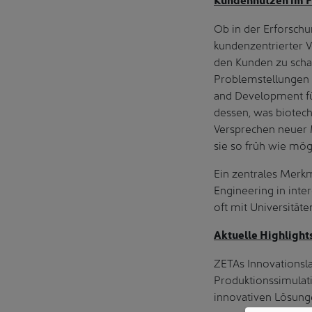
Ob in der Erforsch
kundenzentrierter 
den Kunden zu scha
Problemstellungen a
and Development für
dessen, was biotech
Versprechen neuer 
sie so früh wie mög
Ein zentrales Merkm
Engineering in inte
oft mit Universitä
Aktuelle Highligh
ZETAs Innovationsla
Produktionssimulati
innovativen Lösung