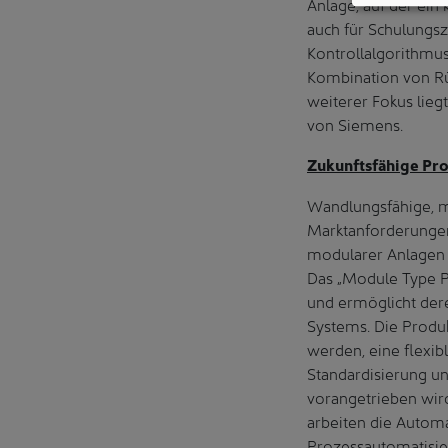
Anlage, auf der ein
auch für Schulungsz
Kontrollalgorithmus
Kombination von Rüh
weiterer Fokus lie
von Siemens.
Zukunftsfähige Pr
Wandlungsfähige, m
Marktanforderungen
modularer Anlagen 
Das „Module Type P
und ermöglicht dere
Systems. Die Produ
werden, eine flexib
Standardisierung u
vorangetrieben wird
arbeiten die Automa
Prozessautomatisie