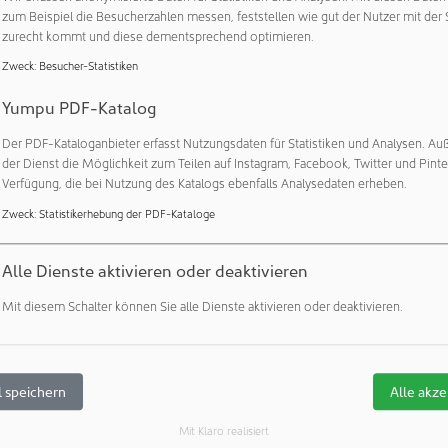
zum Beispiel die Besucherzahlen messen, feststellen wie gut der Nutzer mit der 
eeignet. Der Vorgang der Konnektion kann dabei im allgemeinen
zurecht kommt und diese dementsprechend optimieren.
rt keine zusätzliche Technologie zur Sicherstellung der sterilen
aminar Flow). Mittels Konnektoren und Klammern aus Edelstahl
Zweck
:
Besucher-Statistiken
 separaten Flüssigkeitswegen hergestellt.
Yumpu PDF-Katalog
alle gängigen Rohr- und Schlauchdimensionen geeignet und zeic
Der PDF-Kataloganbieter erfasst Nutzungsdaten für Statistiken und Analysen. Au
 aus: Die mechanische Stabilität, Druckbelastungstoleranz und
der Dienst die Möglichkeit zum Teilen auf Instagram, Facebook, Twitter und Pinte
keit sind hoch. Die Bestandteile können gereinigt und autokla
Verfügung, die bei Nutzung des Katalogs ebenfalls Analysedaten erheben.
derverwendbarkeit besonders umweltfreundlich. Eine hohe Proz
Zweck
:
Statistikerhebung der PDF-Kataloge
nwendungen in sämtlichen Bereichen gegeben –von Upstream-
inish.
Alle Dienste aktivieren oder deaktivieren
nfassen: ZETAs Forschungs-Bioreaktor
Mit diesem Schalter können Sie alle Dienste aktivieren oder deaktivieren.
mit dem steirischen Biotechnologie-Unternehmen Bisy betreib
nktionen ausgestatteten 50L Bioreaktor, der für interne Forsc
n Innovationen auf Prozess-, Simulations-, Automations- und
 speichern
Alle akze
llaborationen mit Universitäten und Industriepartnern, wie auch
nnen am "ZETA BIRE System" abgewickelt werden. Als absoluter 
Mit Klaro realisiert