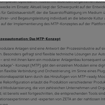
 kompletter Upstream-Prozess mit lebenden Organismen abbildba
wecke im Einsatz. Aktuell liegt der Schwerpunkt auf der Entwic
 für Gelöstsauerstoff, der die Sauerstoffsättigung im Medium 
rer- und Begasungsleistung individuell an die lebende Kultur a
gt auf der Implementierung des MTP-Konzeptes auf der Plattf
ozessautomation: Das MTP-Konzept
odulare Anlagen sind eine Antwort der Prozessindustrie auf si
. Besonders gefragt sind flexible technische Lösungen zur Au
– erst mit ihnen kann ein modularer Anlagenbau konsequent 
ackage“- Konzept (MTP) gibt den einzelnen Modulen eine digi
n flexible Verbindung und Orchestrierung, im Sinne eines Plu
ktionskapazität kann durch das Hinzufügen von MTP-ready Mo
le Rekonfiguration erlaubt die Produktion verschiedener Produk
nd Modularisierung, die von zahlreichen Unternehmen und Org
, ist bereits weit fortgeschritten, die entsprechenden Tools sin
tionsexpertinnen und -experten von ZETA an der nahtlosen Int
rung.