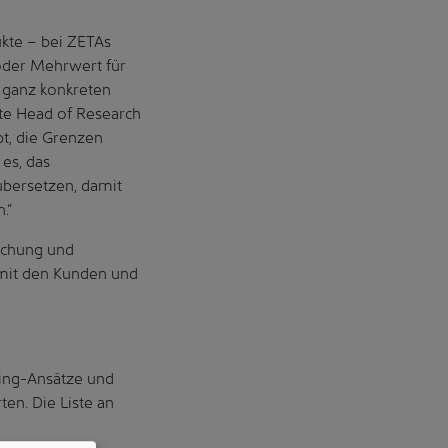
kte – bei ZETAs
oder Mehrwert für
 ganz konkreten
ate Head of Research
bt, die Grenzen
 es, das
übersetzen, damit
.“
rschung und
 mit den Kunden und
ring-Ansätze und
en. Die Liste an