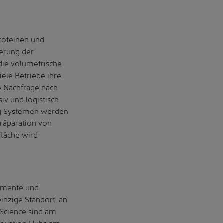
roteinen und
terung der
die volumetrische
ele Betriebe ihre
e Nachfrage nach
iv und logistisch
ing Systemen werden
Präparation von
fläche wird
rimente und
einzige Standort, an
 Science sind am
nnovation Hubs am