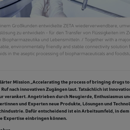
nem Großkunden entwickelte ZETA wiederverwendbare, umwe
slösung zu entwickeln - für den Transfer von Flüssigkeiten im 
n Biopharmazeutika und Lebensmitteln. / Together with a majo
ble, environmentally friendly and stable connectivity solution f
uids in the aseptic processing of biopharmaceuticals and foodstu
ärter Mission „Accelerating the process of bringing drugs to
r Ruf nach innovativen Zugängen laut. Tatsächlich ist Innovatio
r verankert. Angetrieben durch Neugierde, Enthusiasmus und
ertinnen und Experten neue Produkte, Lösungen und Technol
hindustrie. Dafür entscheidend ist ein Arbeitsumfeld, in dem 
e Expertise einbringen können.
Fokus