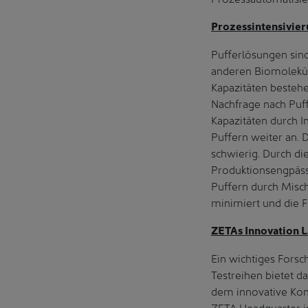
Prozessintensivier
Pufferlösungen sin
anderen Biomoleküle
Kapazitäten besteh
Nachfrage nach Puff
Kapazitäten durch I
Puffern weiter an. 
schwierig. Durch d
Produktionsengpässe
Puffern durch Misch
minimiert und die F
ZETAs Innovation 
Ein wichtiges Forsc
Testreihen bietet da
dem innovative Kon
ZETA Headquarter i