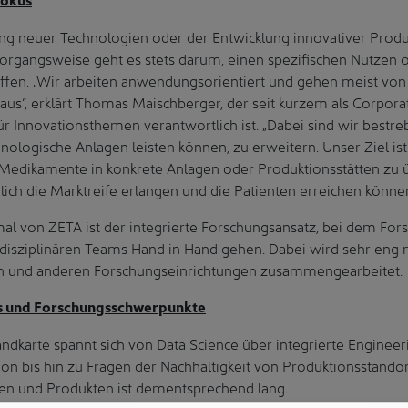
ung neuer Technologien oder der Entwicklung innovativer Produ
Vorgangsweise geht es stets darum, einen spezifischen Nutzen 
ffen. „Wir arbeiten anwendungsorientiert und gehen meist von
us“, erklärt Thomas Maischberger, der seit kurzem als Corpor
 Innovationsthemen verantwortlich ist. „Dabei sind wir bestre
nologische Anlagen leisten können, zu erweitern. Unser Ziel ist
Medikamente in konkrete Anlagen oder Produktionsstätten zu 
lich die Marktreife erlangen und die Patienten erreichen können
al von ZETA ist der integrierte Forschungsansatz, bei dem Fo
rdisziplinären Teams Hand in Hand gehen. Dabei wird sehr eng
ten und anderen Forschungseinrichtungen zusammengearbeitet.
ts und Forschungsschwerpunkte
ndkarte spannt sich von Data Science über integrierte Enginee
on bis hin zu Fragen der Nachhaltigkeit von Produktionsstandort
en und Produkten ist dementsprechend lang.