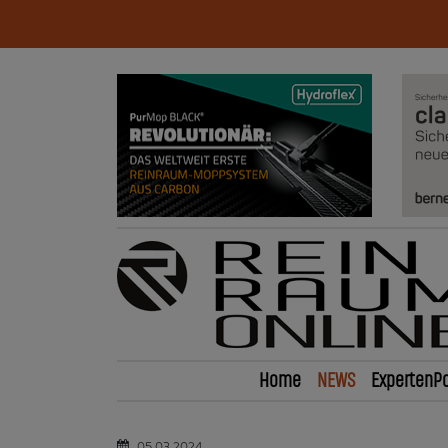
Home
NEWS
ExpertenPo
05.03.2024