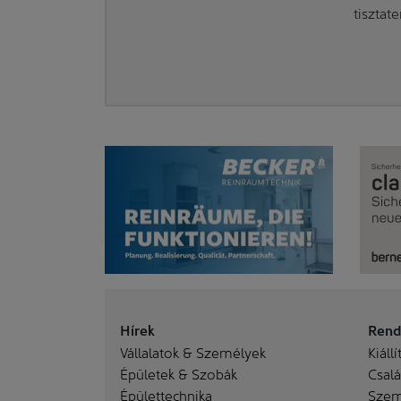
tisztat
Hírek
Rend
Vállalatok & Személyek
Kiállí
Épületek & Szobák
Család
Épülettechnika
Szem