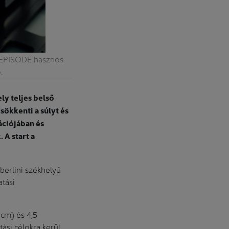
z EPISODE hasznos
A kihordóe
.
ly teljes belső
sökkenti a súlyt és
ációjában és
 A start a
berlini székhelyű
tási
cm) és 4,5
ási célokra kerül