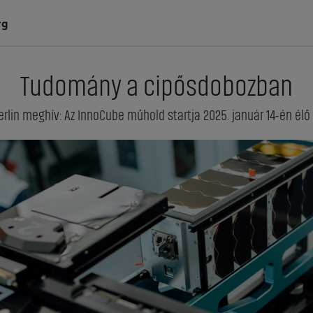
rg
Tudomány a cipősdobozban
erlin meghív: Az InnoCube műhold startja 2025. január 14-én é