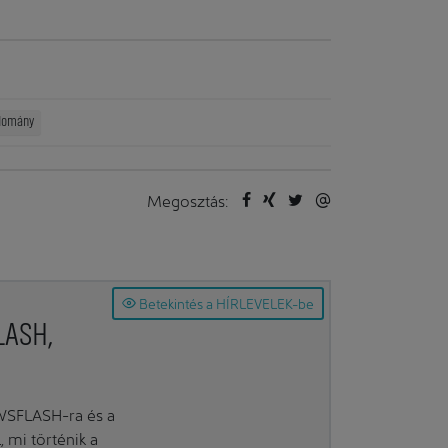
udomány
Megosztás:
Betekintés a HÍRLEVELEK-be
LASH,
EWSFLASH-ra és a
mi történik a