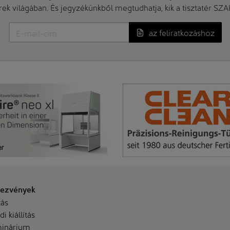
erek világában. És jegyzékünkből megtudhatja, kik a tisztatér SZ
az feliratkozáshoz
ezvények
tás
i kiállítás
inárium