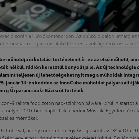
egráció során a kilövőkonténerben. Az elülső oldalon látható a
teherhez tartozó piramis alakú lézeres távolságmérő visszaverő
e műholdja űrkutatási történelmet ír: ez az első műhold, ame
ék nélkül, rádión keresztül bonyolítja le. Az új technológia c
alamint teljesen új lehetőségeket nyit meg a műholdak integr
5. január 14-én kedden az InnoCube műholdat pályára állítják.
berg Űrparancsnoki Bázisról történik.
con-9 rakéta fedélzetén nap-szinkron pályára kerül. A startot a 
 amelyet 2010-ben alapítottak a berlini Műszaki Egyetem űrkuta
ósai és mérnökei.
U+ CubeSat, amely méretében egy kis cipősdoboz (34 x 10 x 10 
sőként egy évig tudományos tevékenységet folytat. Ezután oktat