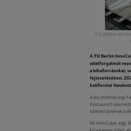
A CubeSat az int
beépítésre a kidobókonténerbe, az indulási
yára való utazásra.
A TU Berlin InnoCub
adatforgalmát vezet
a hibaforrásokat, v
fejlesztésében. 202
kaliforniai Vanden
A kis műhold egy Fal
ExoLaunch szervezi,
szakterületének tud
Az InnoCube, egy 3
kilogramm súlyú, el