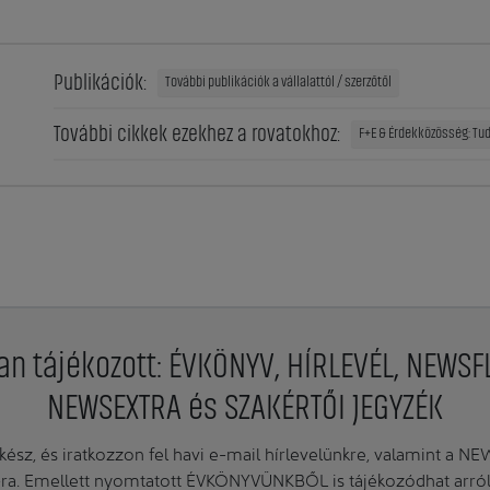
Publikációk:
További publikációk a vállalattól / szerzőtől
További cikkek ezekhez a rovatokhoz:
F+E & Érdekközösség: T
an tájékozott: ÉVKÖNYV, HÍRLEVÉL, NEWSF
NEWSEXTRA és SZAKÉRTŐI JEGYZÉK
ész, és iratkozzon fel havi e-mail hírlevelünkre, valamint a N
. Emellett nyomtatott ÉVKÖNYVÜNKBŐL is tájékozódhat arról, 