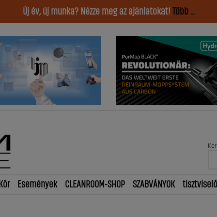
Új év, új munka? Nézze meg az ajánlatokat!
Több ...
Ker
Kör
Események
CLEANROOM-SHOP
SZABVÁNYOK
tisztvisel