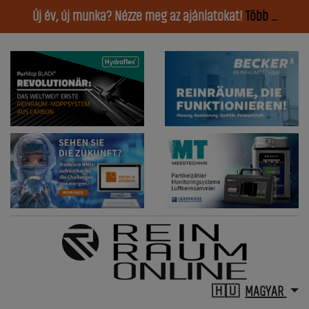
Új év, új munka? Nézze meg az ajánlatokat!
Több ...
MAGYAR