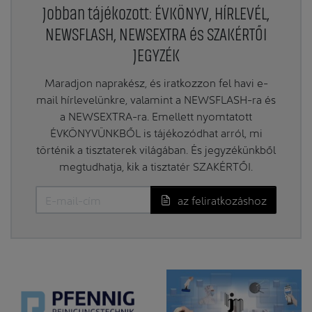
Jobban tájékozott: ÉVKÖNYV, HÍRLEVÉL,
NEWSFLASH, NEWSEXTRA és SZAKÉRTŐI
JEGYZÉK
Maradjon naprakész, és iratkozzon fel havi e-
mail hírlevelünkre, valamint a NEWSFLASH-ra és
a NEWSEXTRA-ra. Emellett nyomtatott
ÉVKÖNYVÜNKBŐL is tájékozódhat arról, mi
történik a tisztaterek világában. És jegyzékünkből
megtudhatja, kik a tisztatér SZAKÉRTŐI.
az feliratkozáshoz