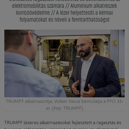
elektromobilitás számára // Alumínium alkatrészek
korrózióvédelme // A lézer helyettesíti a kémiai
folyamatokat és növeli a fenntarthatóságot
TRUMPF alkalmazottja, Volkan Yavuz bemutatja a PFO 33-
at. (Kép: TRUMPF)
TRUMPF lézeres alkalmazásokat fejlesztett a ragasztás és
bevonat-előkészítés, valamint az alumínium alkatrészek