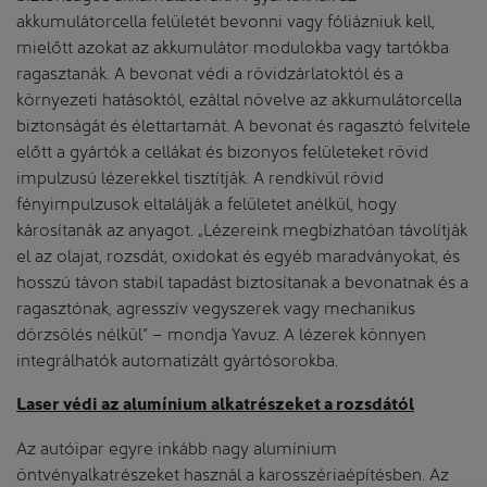
akkumulátorcella felületét bevonni vagy fóliázniuk kell,
mielőtt azokat az akkumulátor modulokba vagy tartókba
ragasztanák. A bevonat védi a rövidzárlatoktól és a
környezeti hatásoktól, ezáltal növelve az akkumulátorcella
biztonságát és élettartamát. A bevonat és ragasztó felvitele
előtt a gyártók a cellákat és bizonyos felületeket rövid
impulzusú lézerekkel tisztítják. A rendkívül rövid
fényimpulzusok eltalálják a felületet anélkül, hogy
károsítanák az anyagot. „Lézereink megbízhatóan távolítják
el az olajat, rozsdát, oxidokat és egyéb maradványokat, és
hosszú távon stabil tapadást biztosítanak a bevonatnak és a
ragasztónak, agresszív vegyszerek vagy mechanikus
dörzsölés nélkül” – mondja Yavuz. A lézerek könnyen
integrálhatók automatizált gyártósorokba.
Laser védi az alumínium alkatrészeket a rozsdától
Az autóipar egyre inkább nagy alumínium
öntvényalkatrészeket használ a karosszériaépítésben. Az