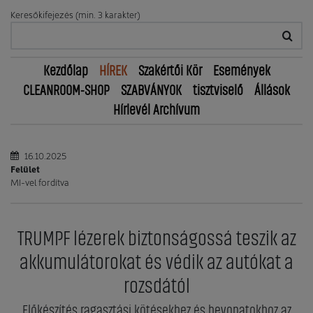
Keresőkifejezés (min. 3 karakter)
Kezdőlap
HÍREK
Szakértői Kör
Események
CLEANROOM-SHOP
SZABVÁNYOK
tisztviselő
Állások
Hírlevél Archívum
16.10.2025
Felület
MI-vel fordítva
TRUMPF lézerek biztonságossá teszik az
akkumulátorokat és védik az autókat a
rozsdától
Előkészítés ragasztási kötésekhez és bevonatokhoz az