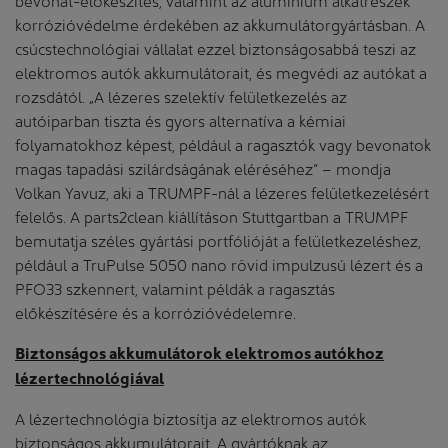
korrózióvédelme érdekében az akkumulátorgyártásban. A
csúcstechnológiai vállalat ezzel biztonságosabbá teszi az
elektromos autók akkumulátorait, és megvédi az autókat a
rozsdától. „A lézeres szelektív felületkezelés az
autóiparban tiszta és gyors alternatíva a kémiai
folyamatokhoz képest, például a ragasztók vagy bevonatok
magas tapadási szilárdságának eléréséhez” – mondja
Volkan Yavuz, aki a TRUMPF-nál a lézeres felületkezelésért
felelős. A parts2clean kiállításon Stuttgartban a TRUMPF
bemutatja széles gyártási portfólióját a felületkezeléshez,
például a TruPulse 5050 nano rövid impulzusú lézert és a
PFO33 szkennert, valamint példák a ragasztás
előkészítésére és a korrózióvédelemre.
Biztonságos akkumulátorok elektromos autókhoz
lézertechnológiával
A lézertechnológia biztosítja az elektromos autók
biztonságos akkumulátorait. A gyártóknak az