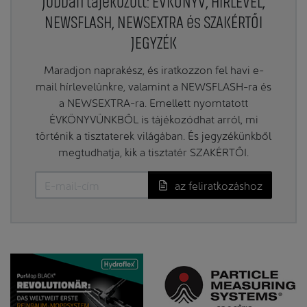
Jobban tájékozott: ÉVKÖNYV, HÍRLEVÉL,
NEWSFLASH, NEWSEXTRA és SZAKÉRTŐI
JEGYZÉK
Maradjon naprakész, és iratkozzon fel havi e-
mail hírlevelünkre, valamint a NEWSFLASH-ra és
a NEWSEXTRA-ra. Emellett nyomtatott
ÉVKÖNYVÜNKBŐL is tájékozódhat arról, mi
történik a tisztaterek világában. És jegyzékünkből
megtudhatja, kik a tisztatér SZAKÉRTŐI.
az feliratkozáshoz