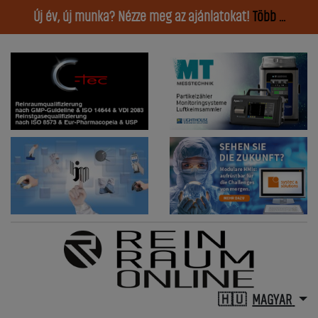
Új év, új munka? Nézze meg az ajánlatokat!
Több ...
MAGYAR