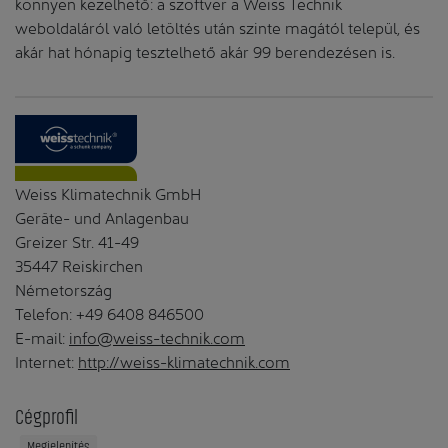
könnyen kezelhető: a szoftver a Weiss Technik
weboldaláról való letöltés után szinte magától települ, és
akár hat hónapig tesztelhető akár 99 berendezésen is.
Weiss Klimatechnik GmbH
Geräte- und Anlagenbau
Greizer Str. 41-49
35447 Reiskirchen
Németország
Telefon: +49 6408 846500
E-mail:
info@weiss-technik.com
Internet:
http://weiss-klimatechnik.com
Cégprofil
Megjelenítés