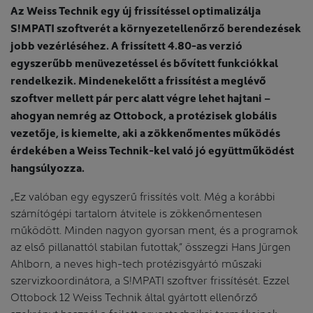
Az Weiss Technik egy új frissítéssel optimalizálja
S!MPATI szoftverét a környezetellenőrző berendezések
jobb vezérléséhez. A frissített 4.80-as verzió
egyszerűbb menüvezetéssel és bővített funkciókkal
rendelkezik. Mindenekelőtt a frissítést a meglévő
szoftver mellett pár perc alatt végre lehet hajtani –
ahogyan nemrég az Ottobock, a protézisek globális
vezetője, is kiemelte, aki a zökkenőmentes működés
érdekében a Weiss Technik-kel való jó együttműködést
hangsúlyozza.
„Ez valóban egy egyszerű frissítés volt. Még a korábbi
számítógépi tartalom átvitele is zökkenőmentesen
működött. Minden nagyon gyorsan ment, és a programok
az első pillanattól stabilan futottak,” összegzi Hans Jürgen
Ahlborn, a neves high-tech protézisgyártó műszaki
szervizkoordinátora, a S!MPATI szoftver frissítését. Ezzel
Ottobock 12 Weiss Technik által gyártott ellenőrző
szekrényt használ a fejlett orvostechnikai termékeinek