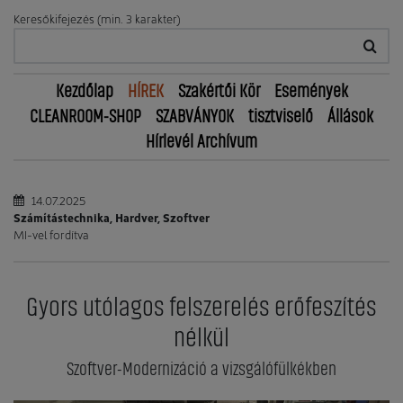
Keresőkifejezés (min. 3 karakter)
Kezdőlap
HÍREK
Szakértői Kör
Események
CLEANROOM-SHOP
SZABVÁNYOK
tisztviselő
Állások
Hírlevél Archívum
14.07.2025
Számítástechnika, Hardver, Szoftver
MI-vel fordítva
Gyors utólagos felszerelés erőfeszítés
nélkül
Szoftver-Modernizáció a vizsgálófülkékben