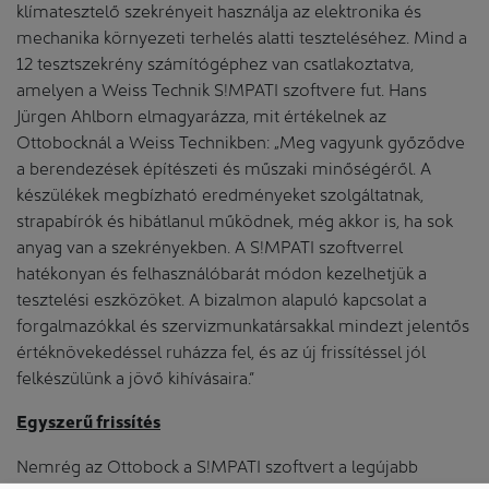
klímatesztelő szekrényeit használja az elektronika és
mechanika környezeti terhelés alatti teszteléséhez. Mind a
12 tesztszekrény számítógéphez van csatlakoztatva,
amelyen a Weiss Technik S!MPATI szoftvere fut. Hans
Jürgen Ahlborn elmagyarázza, mit értékelnek az
Ottobocknál a Weiss Technikben: „Meg vagyunk győződve
a berendezések építészeti és műszaki minőségéről. A
készülékek megbízható eredményeket szolgáltatnak,
strapabírók és hibátlanul működnek, még akkor is, ha sok
anyag van a szekrényekben. A S!MPATI szoftverrel
hatékonyan és felhasználóbarát módon kezelhetjük a
tesztelési eszközöket. A bizalmon alapuló kapcsolat a
forgalmazókkal és szervizmunkatársakkal mindezt jelentős
értéknövekedéssel ruházza fel, és az új frissítéssel jól
felkészülünk a jövő kihívásaira.”
Egyszerű frissítés
Nemrég az Ottobock a S!MPATI szoftvert a legújabb