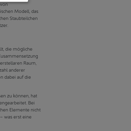
 von
ischen Modell, das
schen Staubteilchen
zer.
lt, die mögliche
re Zusammensetzung
erstellaren Raum,
zahl anderer
en dabei auf die
en zu können, hat
ngearbeitet. Bei
chen Elemente nicht
– was erst eine