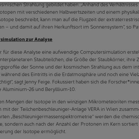
osmischen Strahlung gebildet haben. „Anhand des Verhältnisses
Isotopen mit verschiedenen Halbwertszeiten und einem physikal
sotope beschreibt, kann man auf die Flugzeit der extraterrestri
ßen – und damit auf ihren Herkunftsort im Sonnensystem“, so Pat
simulation zur Analyse
r für diese Analyse eine aufwendige Computersimulation erstel
nterplanetaren Staubteilchen, die Größe der Staubkörner, ih
ngsprofile der Sonne und der kosmischen Strahlung aus dem int
ährend des Eintritts in die Erdatmosphäre und noch eine Viel
tigt“, sagt Jenny Feige. Fokussiert haben sich die Forscher*inn
e Aluminium-26 und Berylllium-10.
en Mengen der Isotope in den winzigen Mikrometeoriten mess
 mit der Teilchenbeschleuniger-Anlage VERA in Wien zusamme
hrten „Beschleunigermassenspektrometrie“ werden die chemis
e, sondern auch nach der Anzahl der Protonen im Kern sortiert 
zierung der Isotope ermöglicht.