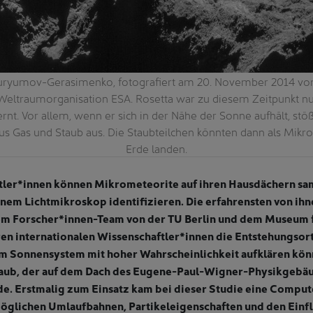
ryumov-Gerasimenko, fotografiert am 20. November 2014 von
Weltraumorganisation ESA. Rosetta war zu diesem Zeitpunkt nu
nt. Vor allem, wenn er sich in der Nähe der Sonne aufhält, st
s Gas und Staub aus. Die Staubteilchen könnten dann als Mikr
Erde landen.
tler*innen können Mikrometeorite auf ihren Hausdächern sa
inem Lichtmikroskop identifizieren. Die erfahrensten von ih
m Forscher*innen-Team von der TU Berlin und dem Museum f
ren internationalen Wissenschaftler*innen die Entstehungsor
m Sonnensystem mit hoher Wahrscheinlichkeit aufklären kön
taub, der auf dem Dach des Eugene-Paul-Wigner-Physikgebäu
. Erstmalig zum Einsatz kam bei dieser Studie eine Compute
möglichen Umlaufbahnen, Partikeleigenschaften und den Einfl