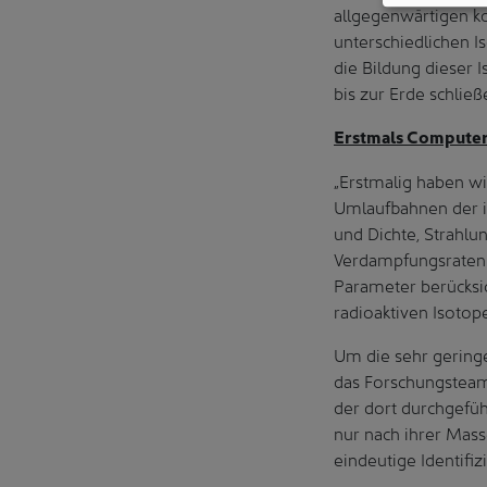
allgegenwärtigen k
unterschiedlichen 
die Bildung dieser I
bis zur Erde schlie
Erstmals Computer
„Erstmalig haben wi
Umlaufbahnen der i
und Dichte, Strahlu
Verdampfungsraten w
Parameter berücksich
radioaktiven Isotop
Um die sehr gering
das Forschungsteam
der dort durchgefü
nur nach ihrer Mass
eindeutige Identifi