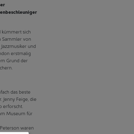
ser
henbeschleuniger
d kümmert sich
en Sammler von
 Jazzmusiker und
ndon erstmalig
dem Grund der
chern.
nfach das beste
 Jenny Feige, die
 erforscht.
e am Museum für
t Peterson waren