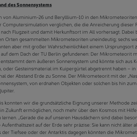
and des Sonnensystems
n von Aluminium-26 und Berylllium-10 in den Mikrometeorite
 Computersimulation verglichen, die die Anreicherung dieser 
nach Flugzeit und damit Herkunftsort im All vorhersagt. Dabei 
en Orten gesammelten Mikrometeoriten uneindeutig; sechs we
nten aber mit großer Wahrscheinlichkeit einem Ursprungsort
n auf dem Dach der TU Berlin gefundenen: Der Mikrometeorit 
r entstammt dem äußeren Sonnensystem und könnte sich aus 
n, oder Gesteinsmaterial im Kuipergürtel abgetrennt haben – in
al der Abstand Erde zu Sonne. Der Mikrometeorit mit der „N
nnensystem, von erdnahen Objekten oder solchen bis hin zum
upiter.
s konnten wir die grundsätzliche Eignung unserer Methode zeig
s in Zukunft ermöglichen, noch mehr über den Kosmos mit Hilfe
 lernen. „Gerade die auf unseren Hausdächern sind dabei beson
 Aufenthaltszeit auf der Erde sehr präzise: Sie kann nicht älter a
s der Tiefsee oder der Antarktis dagegen könnten die Mikrome