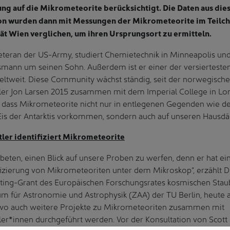
ng auf die Mikrometeorite berücksichtigt. Die Daten aus die
n wurden dann mit Messungen der Mikrometeorite im Teilc
ät Wien verglichen, um ihren Ursprungsort zu ermitteln.
Veteran der US-Army, studiert Chemietechnik in Minneapolis un
ausmann um seinen Sohn. Außerdem ist er einer der versiertest
ltweit. Diese Community wächst ständig, seit der norwegische
ler Jon Larsen 2015 zusammen mit dem Imperial College in Lo
 dass Mikrometeorite nicht nur in entlegenen Gegenden wie 
s der Antarktis vorkommen, sondern auch auf unseren Hausdä
ler identifiziert Mikrometeorite
ebeten, einen Blick auf unsere Proben zu werfen, denn er hat ei
fizierung von Mikrometeoriten unter dem Mikroskop“, erzählt Dr.
ting-Grant des Europäischen Forschungsrates kosmischen Staub
m für Astronomie und Astrophysik (ZAA) der TU Berlin, heut
 wo auch weitere Projekte zu Mikrometeoriten zusammen mit
ler*innen durchgeführt werden. Vor der Konsultation von Scot