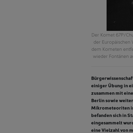
 TU Berlin kann man nicht nur mit Hilfe
Der Komet 67P/Chu
en Forscher*innen in den Ablagerungen am
der Europäischen 
vermutlich vom Rand des Sonnensystems.
dem Kometen entfer
wieder Fontänen au
Bürgerwissenschaf
einiger Übung in e
zusammen mit eine
Berlin sowie weite
Mikrometeoriten i
befanden sich in S
eingesammelt wurde
eine Vielzahl von 