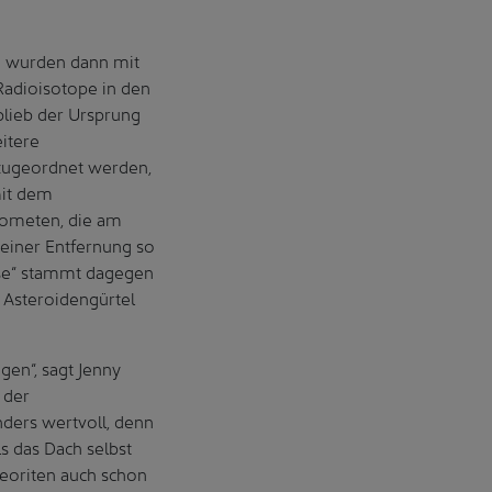
n wurden dann mit
Radioisotope in den
blieb der Ursprung
itere
 zugeordnet werden,
mit dem
Kometen, die am
 einer Entfernung so
ase“ stammt dagegen
 Asteroidengürtel
en“, sagt Jenny
 der
ders wertvoll, denn
ls das Dach selbst
teoriten auch schon