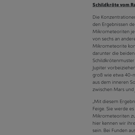
Schildkröte vom R
Die Konzentratione
den Ergebnissen der
Mikrometeoriten je 
von sechs an ander
Mikrometeorite kon
darunter die beide
Schildkrötenmuste
Jupiter vorbeiziehe
groß wie etwa 40-m
aus dem inneren So
zwischen Mars und J
„Mit diesem Ergebni
Feige. Sie werde e
Mikrometeoriten zu
hier kennen wir ihre
sein. Bei Funden au