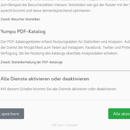
 Mikrometeorit durch bestimmte Kristallisationsprozesse ein M
zum Beispiel die Besucherzahlen messen, feststellen wie gut der Nutzer mit der 
ähnlich ist. Beim anderen hatten sich in der Phase des Aufschm
zurecht kommt und diese dementsprechend optimieren.
d Eisen vom Rest getrennt und sind dann beim Abkühlen zu ei
Zweck
:
Besucher-Statistiken
starrt. „Aus dieser ‚Nase‘ kann man sogar schließen, wie er in
ämlich mit dem Kügelchen voran“, erzählt Feige.
Yumpu PDF-Katalog
Der PDF-Kataloganbieter erfasst Nutzungsdaten für Statistiken und Analysen. Au
nnen über die Bedingungen im Sonnensystems erzählen
der Dienst die Möglichkeit zum Teilen auf Instagram, Facebook, Twitter und Pinte
Verfügung, die bei Nutzung des Katalogs ebenfalls Analysedaten erheben.
eine große Herausforderung für die Wissenschaft, etwas über 
efundenen Mikrometeorite herauszubekommen“, sagt Dr. Beate P
Zweck
:
Statistikerhebung der PDF-Kataloge
 ZAA der TU Berlin. „Dies wäre aber sehr wünschenswert, denn
terschiedlichen Bereichen unseres Sonnensystems mit sehr ve
Alle Dienste aktivieren oder deaktivieren
n. Ungefähr 100 Tonnen überwiegend interplanetaren Staubes
Mit diesem Schalter können Sie alle Dienste aktivieren oder deaktivieren.
eteorite sind damit wesentlich häufiger als größere Meteorite,
r Daten generieren und eine Menge über unser Sonnensystem l
de
 speichern
Alle akze
estimmung der Herkunft eines Mikrometeoriten ist die Analyse
Mit Klaro realisiert
en, die sich auf seinem Weg im Weltall durch Bestrahlung mit 