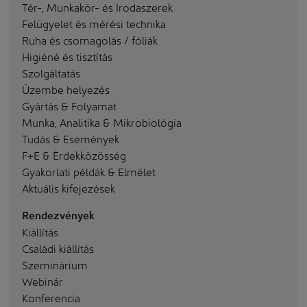
Tér-, Munkakör- és Irodaszerek
Felügyelet és mérési technika
Ruha és csomagolás / fóliák
Higiéné és tisztítás
Szolgáltatás
Üzembe helyezés
Gyártás & Folyamat
Munka, Analitika & Mikrobiológia
Tudás & Események
F+E & Érdekközösség
Gyakorlati példák & Elmélet
Aktuális kifejezések
Rendezvények
Kiállítás
Családi kiállítás
Szeminárium
Webinár
Konferencia