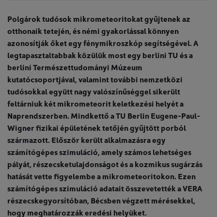
Polgárok tudósok mikrometeoritokat gyűjtenek az
otthonaik tetején, és némi gyakorlással könnyen
azonosítják őket egy fénymikroszkóp segítségével. A
legtapasztaltabbak közülük most egy berlini TU és a
berlini Természettudományi Múzeum
kutatócsoportjával, valamint további nemzetközi
tudósokkal együtt nagy valószínűséggel sikerült
feltárniuk két mikrometeorit keletkezési helyét a
Naprendszerben. Mindkettő a TU Berlin Eugene-Paul-
Wigner fizikai épületének tetőjén gyűjtött porból
származott. Először került alkalmazásra egy
számítógépes szimuláció, amely számos lehetséges
pályát, részecsketulajdonságot és a kozmikus sugárzás
hatását vette figyelembe a mikrometeoritokon. Ezen
számítógépes szimuláció adatait összevetették a VERA
részecskegyorsítóban, Bécsben végzett mérésekkel,
hogy meghatározzák eredési helyüket.