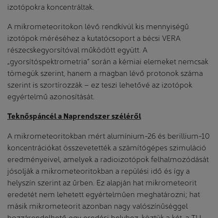
izotópokra koncentráltak.
A mikrometeoritokon lévő rendkívül kis mennyiségű
izotópok méréséhez a kutatócsoport a bécsi VERA
részecskegyorsítóval működött együtt. A
„gyorsítóspektrometria” során a kémiai elemeket nemcsak
tömegük szerint, hanem a magban lévő protonok száma
szerint is szortírozzák – ez teszi lehetővé az izotópok
egyértelmű azonosítását.
Teknőspáncél a Naprendszer széléről
A mikrometeoritokban mért alumínium-26 és berillium-10
koncentrációkat összevetették a számítógépes szimuláció
eredményeivel, amelyek a radioizotópok felhalmozódását
jósolják a mikrometeoritokban a repülési idő és így a
helyszín szerint az űrben. Ez alapján hat mikrometeorit
eredetét nem lehetett egyértelműen meghatározni; hat
másik mikrometeorit azonban nagy valószínűséggel
hozzárendelhető egy eredési helyhez, köztük a két, a TU