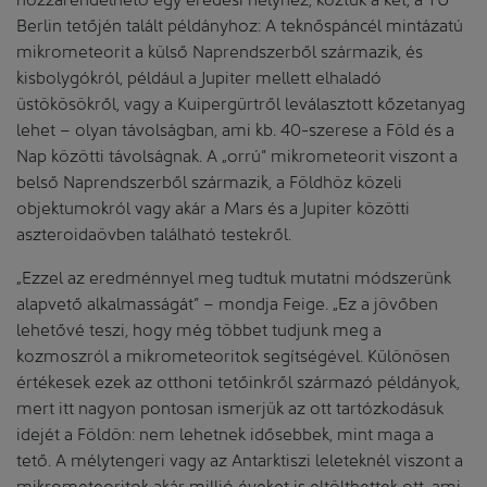
Berlin tetőjén talált példányhoz: A teknőspáncél mintázatú
mikrometeorit a külső Naprendszerből származik, és
kisbolygókról, például a Jupiter mellett elhaladó
üstökösökről, vagy a Kuipergürtről leválasztott kőzetanyag
lehet – olyan távolságban, ami kb. 40-szerese a Föld és a
Nap közötti távolságnak. A „orrú” mikrometeorit viszont a
belső Naprendszerből származik, a Földhöz közeli
objektumokról vagy akár a Mars és a Jupiter közötti
aszteroidaövben található testekről.
„Ezzel az eredménnyel meg tudtuk mutatni módszerünk
alapvető alkalmasságát” – mondja Feige. „Ez a jövőben
lehetővé teszi, hogy még többet tudjunk meg a
kozmoszról a mikrometeoritok segítségével. Különösen
értékesek ezek az otthoni tetőinkről származó példányok,
mert itt nagyon pontosan ismerjük az ott tartózkodásuk
idejét a Földön: nem lehetnek idősebbek, mint maga a
tető. A mélytengeri vagy az Antarktiszi leleteknél viszont a
mikrometeoritok akár millió éveket is eltölthettek ott, ami