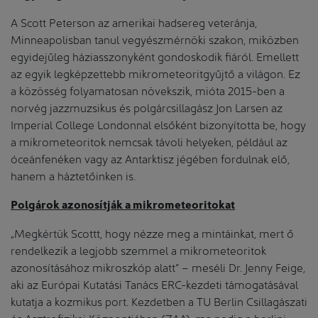
A Scott Peterson az amerikai hadsereg veteránja,
Minneapolisban tanul vegyészmérnöki szakon, miközben
egyidejűleg háziasszonyként gondoskodik fiáról. Emellett
az egyik legképzettebb mikrometeoritgyűjtő a világon. Ez
a közösség folyamatosan növekszik, mióta 2015-ben a
norvég jazzmuzsikus és polgárcsillagász Jon Larsen az
Imperial College Londonnal elsőként bizonyította be, hogy
a mikrometeoritok nemcsak távoli helyeken, például az
óceánfenéken vagy az Antarktisz jégében fordulnak elő,
hanem a háztetőinken is.
Polgárok azonosítják a mikrometeoritokat
„Megkértük Scottt, hogy nézze meg a mintáinkat, mert ő
rendelkezik a legjobb szemmel a mikrometeoritok
azonosításához mikroszkóp alatt” – meséli Dr. Jenny Feige,
aki az Európai Kutatási Tanács ERC-kezdeti támogatásával
kutatja a kozmikus port. Kezdetben a TU Berlin Csillagászati
és Asztrofizikai Központjában (ZAA), ma pedig a berlini