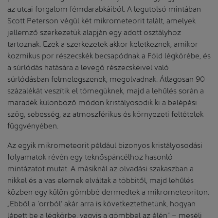
az utcai forgalom fémdarabkáiból. A legutolsó mintában
Scott Peterson végül két mikrometeorit talált, amelyek
jellemző szerkezetük alapján egy adott osztályhoz
tartoznak. Ezek a szerkezetek akkor keletkeznek, amikor
kozmikus por részecskék becsapódnak a Föld légkörébe, és
a súrlódás hatására a levegő részecskéivel való
súrlódásban felmelegszenek, megolvadnak. Átlagosan 90
százalékát veszítik el tömegüknek, majd a lehűlés során a
maradék különböző módon kristályosodik ki a belépési
szög, sebesség, az atmoszférikus és környezeti feltételek
függvényében.
Az egyik mikrometeorit például bizonyos kristályosodási
folyamatok révén egy teknőspáncélhoz hasonló
mintázatot mutat. A másiknál az olvadási szakaszban a
nikkel és a vas elemek elváltak a többitől, majd lehűlés
közben egy külön gömbbé dermedtek a mikrometeoriton.
„Ebből a ’orrból’ akár arra is következtethetünk, hogyan
lépett be a légkörbe, vagyis a gömbbel az élén” – meséli