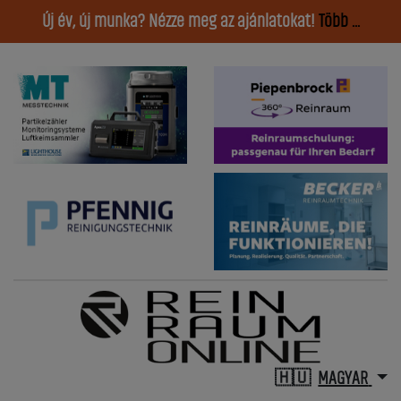
Új év, új munka? Nézze meg az ajánlatokat!
Több ...
MAGYAR