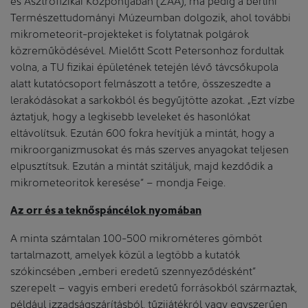
Természettudományi Múzeumban dolgozik, ahol további
mikrometeorit-projekteket is folytatnak polgárok
közreműködésével. Mielőtt Scott Petersonhoz fordultak
volna, a TU fizikai épületének tetején lévő távcsőkupola
alatt kutatócsoport felmászott a tetőre, összeszedte a
lerakódásokat a sarkokból és begyűjtötte azokat. „Ezt vízbe
áztatjuk, hogy a legkisebb leveleket és hasonlókat
eltávolítsuk. Ezután 600 fokra hevítjük a mintát, hogy a
mikroorganizmusokat és más szerves anyagokat teljesen
elpusztítsuk. Ezután a mintát szitáljuk, majd kezdődik a
mikrometeoritok keresése” – mondja Feige.
Az orr és a teknőspáncélok nyomában
A minta számtalan 100-500 mikrométeres gömböt
tartalmazott, amelyek közül a legtöbb a kutatók
szókincsében „emberi eredetű szennyeződésként”
szerepelt – vagyis emberi eredetű forrásokból származtak,
például izzadságszárításból, tűzijátékról vagy egyszerűen