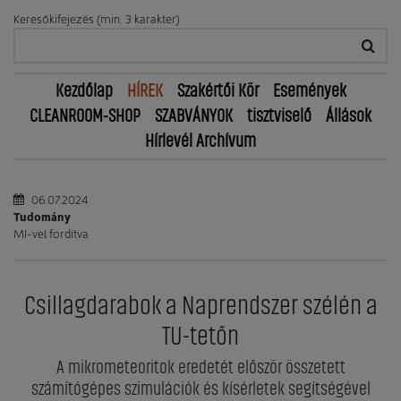
Keresőkifejezés (min. 3 karakter)
Kezdőlap
HÍREK
Szakértői Kör
Események
CLEANROOM-SHOP
SZABVÁNYOK
tisztviselő
Állások
Hírlevél Archívum
06.07.2024
Tudomány
MI-vel fordítva
Csillagdarabok a Naprendszer szélén a
TU-tetőn
A mikrometeoritok eredetét először összetett
számítógépes szimulációk és kísérletek segítségével