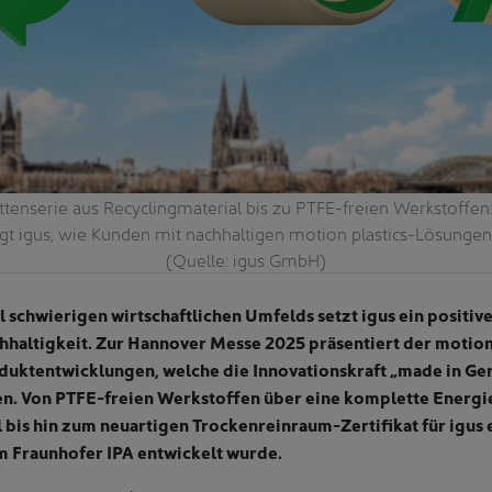
ttenserie aus Recyclingmaterial bis zu PTFE-freien Werkstoffen
t igus, wie Kunden mit nachhaltigen motion plastics-Lösungen
(Quelle: igus GmbH)
l schwierigen wirtschaftlichen Umfelds setzt igus ein positiv
hhaltigkeit. Zur Hannover Messe 2025 präsentiert der motion 
duktentwicklungen, welche die Innovationskraft „made in Ge
len. Von PTFE-freien Werkstoffen über eine komplette Energi
 bis hin zum neuartigen Trockenreinraum-Zertifikat für igus 
 Fraunhofer IPA entwickelt wurde.