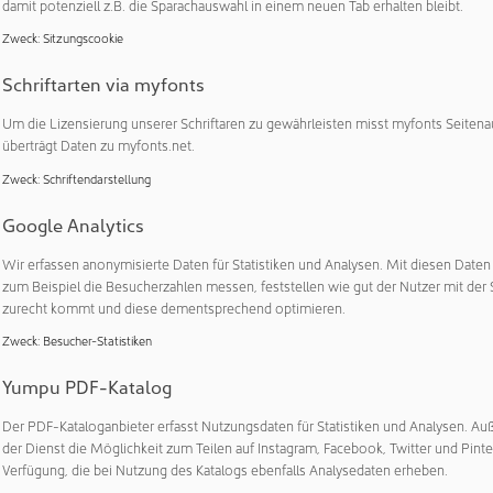
damit potenziell z.B. die Sparachauswahl in einem neuen Tab erhalten bleibt.
und passen unsere Produktionsprozesse an, um unseren Kunde
Zweck
:
Sitzungscookie
ng anbieten zu können“, so Tobias Vogel. Jetzt erweitert igus s
dur Standardmaterialien auch als PTFE-freie Variante an. Dazu z
Schriftarten via myfonts
50, G, X und H. Auch in anderen Produktbereichen wie Linearfü
Um die Lizensierung unserer Schriftaren zu gewährleisten misst myfonts Seitena
 Gleitfolien bietet igus bereits PTFE-freie und PFAS-geprüfte A
überträgt Daten zu myfonts.net.
hauseigenen Testlabor zum Reib- und Verschleißverhalten ze
rformance der Werkstoffe mit substituiertem PTFE im Vergleic
Zweck
:
Schriftendarstellung
hung an Alternativen hat somit einen deutlichen Mehrwert erbr
Google Analytics
part: Von alten Energieketten und Fischernetzen zur recyce
Wir erfassen anonymisierte Daten für Statistiken und Analysen. Mit diesen Date
zum Beispiel die Besucherzahlen messen, feststellen wie gut der Nutzer mit der 
hen Entwicklung der ersten Energiekette aus Recyclingmaterial im
zurecht kommt und diese dementsprechend optimieren.
ette Katalogprogramm der Standard-Energiekettenserie E2.1 au
Zweck
:
Besucher-Statistiken
igumid CG LW um. Hergestellt wird dies aus alten Energieketten
ogramm recycelt werden, sowie alten Fischernetzen. „Mit diese
Yumpu PDF-Katalog
chen wir Kunden, mit uns gemeinsam einen Beitrag zur Kreislau
Der PDF-Kataloganbieter erfasst Nutzungsdaten für Statistiken und Analysen. Au
en“, sagt Michael Blass. „Darüber hinaus ist sie unser Beweis dafü
der Dienst die Möglichkeit zum Teilen auf Instagram, Facebook, Twitter und Pinte
edeutet. Denn die recycelte E2.1-Serie wird zum selben Preis erh
Verfügung, die bei Nutzung des Katalogs ebenfalls Analysedaten erheben.
aus Standardmaterial.“ Aber nicht nur das: Sie hat zudem ident