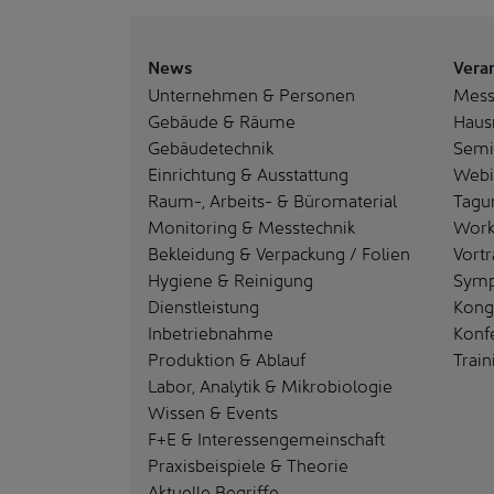
News
Vera
Unternehmen & Personen
Mes
Gebäude & Räume
Haus
Gebäudetechnik
Semi
Einrichtung & Ausstattung
Webi
Raum-, Arbeits- & Büromaterial
Tagu
Monitoring & Messtechnik
Work
Bekleidung & Verpackung / Folien
Vortr
Hygiene & Reinigung
Sym
Dienstleistung
Kong
Inbetriebnahme
Konf
Produktion & Ablauf
Train
Labor, Analytik & Mikrobiologie
Wissen & Events
F+E & Interessengemeinschaft
Praxisbeispiele & Theorie
Aktuelle Begriffe