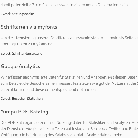
damit potenziell z.B. die Sparachauswahl in einem neuen Tab erhalten bleibt.
ern ein qualitätskritischer Prozessschritt ist, der maßgeblich 
rtikulärer Belastungen beiträgt und damit Produktqualität sowi
Zweck
:
Sitzungscookie
 beeinflusst. Die Reinraum‑Personalschleuse ermöglicht Studi
Schriftarten via myfonts
 Unternehmen das praxisnahe Training wesentlicher GMP‑rele
ualifizierung gemäß Richtlinien und der Bewertung des Einflus
Um die Lizensierung unserer Schriftaren zu gewährleisten misst myfonts Seitena
, das Monitoring von Schwebstoffen im Ruhezustand und im 
überträgt Daten zu myfonts.net.
che Überwachung von Keimbelastungen sowie das GMP‑konform
Zweck
:
Schriftendarstellung
ersonal unter Berücksichtigung von Bekleidungskonzepten,
chten und Schulungsanforderungen.
Google Analytics
Wir erfassen anonymisierte Daten für Statistiken und Analysen. Mit diesen Date
rientierte Ausbildung erfolgt eine gezielte Vorbereitung auf r
zum Beispiel die Besucherzahlen messen, feststellen wie gut der Nutzer mit der 
 wovon Studierende und Kooperationsunternehmen profitiere
zurecht kommt und diese dementsprechend optimieren.
Personalschleuse wird gezielt in die Ausbildung qualifizierter
Zweck
:
Besucher-Statistiken
ert, wodurch diese schnell produktiv in pharmazeutische Prozes
Yumpu PDF-Katalog
y Kampeis, Studiengangsleiter des Master-Studiengangs „Reinra
Der PDF-Kataloganbieter erfasst Nutzungsdaten für Statistiken und Analysen. Au
stellung“, bedankte sich bei allen Mitwirkenden und den Untern
der Dienst die Möglichkeit zum Teilen auf Instagram, Facebook, Twitter und Pinte
er Personalschleuse erst ermöglicht haben. Ein Projekt diese
Verfügung, die bei Nutzung des Katalogs ebenfalls Analysedaten erheben.