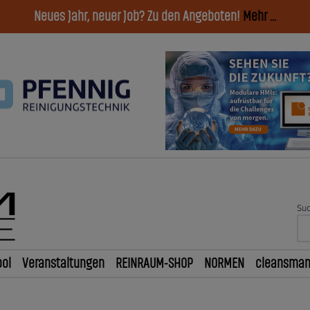
Neues Jahr, neuer Job? Zu den Angeboten!
Mehr ...
Suc
ol
Veranstaltungen
REINRAUM-SHOP
NORMEN
cleansma