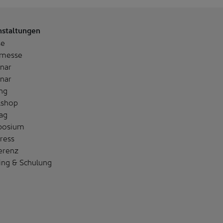
nstaltungen
se
messe
nar
nar
ng
shop
ag
posium
ress
erenz
ing & Schulung