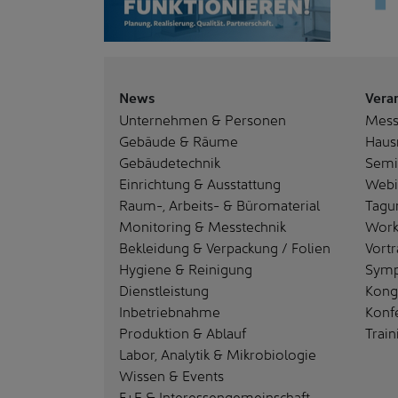
News
Vera
Unternehmen & Personen
Mes
Gebäude & Räume
Haus
Gebäudetechnik
Semi
Einrichtung & Ausstattung
Webi
Raum-, Arbeits- & Büromaterial
Tagu
Monitoring & Messtechnik
Work
Bekleidung & Verpackung / Folien
Vortr
Hygiene & Reinigung
Sym
Dienstleistung
Kong
Inbetriebnahme
Konf
Produktion & Ablauf
Train
Labor, Analytik & Mikrobiologie
Wissen & Events
F+E & Interessengemeinschaft