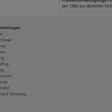
nstaltungen
se
messe
nar
nar
ng
shop
ag
posium
ress
erenz
ing & Schulung