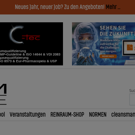
Neues Jahr, neuer Job? Zu den Angeboten!
Mehr ...
Suc
ol
Veranstaltungen
REINRAUM-SHOP
NORMEN
cleansma