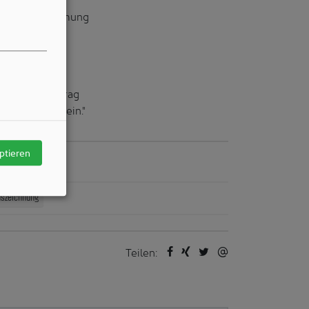
 globale Erwärmung
- und
päter unter
ichtigen Beitrag
olgreich zu sein."
ptieren
/ Autors
uszeichnung
Teilen: