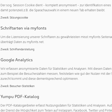
ir dabei auf dem richtigen Weg sind“, sagt Dr. Peter Selders, CE
Der sog. Session Cookie dient - komplett anonymisiert - zur Identifikation eines
uppe.
damit potenziell z.B. die Sparachauswahl in einem neuen Tab erhalten bleibt.
bei strengeren Ansprüchen
Zweck
:
Sitzungscookie
rjahr verbesserte sich Endress+Hauser in fast allen Bereichen u
Schriftarten via myfonts
 71 auf 78. Besonders positiv hob EcoVadis die Nachhaltigkeits
Um die Lizensierung unserer Schriftaren zu gewährleisten misst myfonts Seitena
standards hervor. „Das Ergebnis freut uns, vor allem weil die
überträgt Daten zu myfonts.net.
g strenger geworden sind“, sagt Julia Schempp, die das Corporat
Zweck
:
Schriftendarstellung
Hauser Gruppe leitet.
Google Analytics
Vadis-Audit müssen mit detaillierten Nachweisen zur Umsetz
n sie keine Berücksichtigung. Hier profitiert Endress+Hauser v
Wir erfassen anonymisierte Daten für Statistiken und Analysen. Mit diesen Date
atz: Das Unternehmen verfügt über eine aussagekräftige Dokume
zum Beispiel die Besucherzahlen messen, feststellen wie gut der Nutzer mit der 
zurecht kommt und diese dementsprechend optimieren.
tungsindikatoren. Beispielsweise gibt es klare Richtlinien z
r zur Arbeitssicherheit.
Zweck
:
Besucher-Statistiken
 sich ehrgeizige Ziele
Yumpu PDF-Katalog
von Endress+Hauser spiegeln sich auch in den Treibhausgas-Re
Der PDF-Kataloganbieter erfasst Nutzungsdaten für Statistiken und Analysen. Au
der Dienst die Möglichkeit zum Teilen auf Instagram, Facebook, Twitter und Pinte
uppe hat sich verpflichtet, bis 2050 netto-null Treibhausgas-E