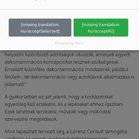
„Annak érdekében, hogy hosszú távon is biztosított legyen
a BSL-3 és 4 laboratóriumok biztonságos működése,
elengedhetetlen egy megfelelő dekontaminációs
[missing translation:
[missing translation:
koncepció” – magyarázza dr. Georg Dallasera, a Lorenz
hu/acceptSelected]
hu/acceptAll]
Consult tisztahelyiségek, kórházi, ipari és acélépítmények
Powered by Klaro!
főtervezője. „A kihívásokat a speciális követelmények és a
helyszíni különböző adottságok okozzák, amelyek egyedi
dekontaminációs koncepciókat tesznek szükségessé.
Emellett különféle dekontaminációs módszerek, például
felületi-, térdekontamináció vagy autoklávok alkalmazása is
jellemző.”
A gyakorlatban ez azt jelenti, hogy a kockázatokat
egyedileg kell értékelni, és a lépéseket ehhez igazítani.
Ezek lehetnek tervezési, műszaki vagy működési
szervezési megoldások.
Mint tapasztalt tervező cég, a Lorenz Consult támogatja
ügyfeleit az egyedi, gyakorlati dekontaminációs