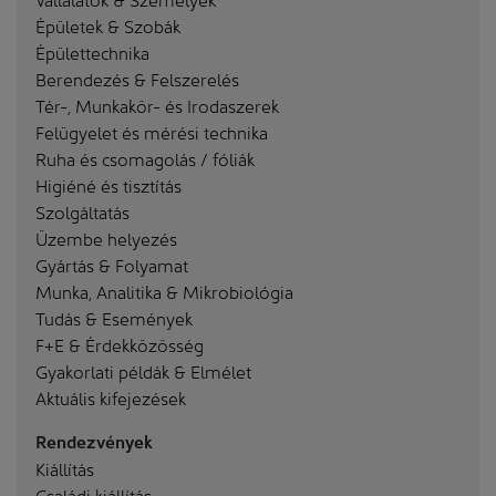
Épületek & Szobák
Épülettechnika
Berendezés & Felszerelés
Tér-, Munkakör- és Irodaszerek
Felügyelet és mérési technika
Ruha és csomagolás / fóliák
Higiéné és tisztítás
Szolgáltatás
Üzembe helyezés
Gyártás & Folyamat
Munka, Analitika & Mikrobiológia
Tudás & Események
F+E & Érdekközösség
Gyakorlati példák & Elmélet
Aktuális kifejezések
Rendezvények
Kiállítás
Családi kiállítás