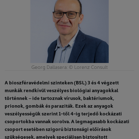
Georg Dallasera: © Lorenz Consult
A bioszféravédelmi szinteken (BSL) 3 és 4 végzett
munkák rendkívül veszélyes biológiai anyagokkal
történnek – ide tartoznak vírusok, baktériumok,
prionok, gombák és paraziták. Ezek az anyagok
veszélyességük szerint 1-től 4-ig terjedő kockázati
csoportokba vannak sorolva. A legmagasabb kockázati
csoport esetében szigorú biztonsági előírások
szükségesek, amelyek speciálisan biztosított