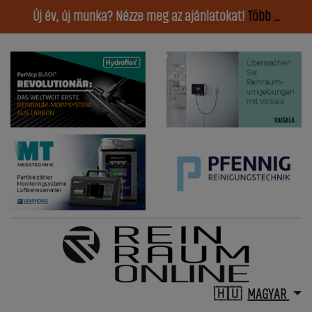
Új év, új munka? Nézze meg az ajánlatokat!
Több ...
MAGYAR