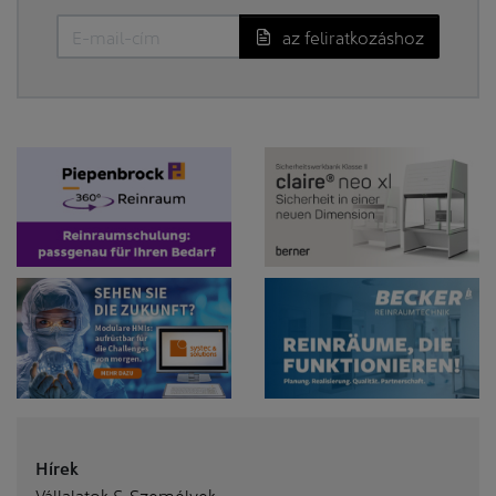
az feliratkozáshoz
Hírek
Vállalatok & Személyek