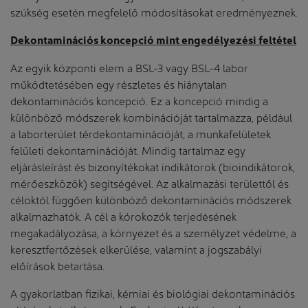
szükség esetén megfelelő módosításokat eredményeznek.
Dekontaminációs koncepció mint engedélyezési feltétel
Az egyik központi elem a BSL-3 vagy BSL-4 labor
működtetésében egy részletes és hiánytalan
dekontaminációs koncepció. Ez a koncepció mindig a
különböző módszerek kombinációját tartalmazza, például
a laborterület térdekontaminációját, a munkafelületek
felületi dekontaminációját. Mindig tartalmaz egy
eljárásleírást és bizonyítékokat indikátorok (bioindikátorok,
mérőeszközök) segítségével. Az alkalmazási területtől és
céloktól függően különböző dekontaminációs módszerek
alkalmazhatók. A cél a kórokozók terjedésének
megakadályozása, a környezet és a személyzet védelme, a
keresztfertőzések elkerülése, valamint a jogszabályi
előírások betartása.
A gyakorlatban fizikai, kémiai és biológiai dekontaminációs