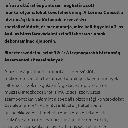
infrastruktúrát és pontosan meghatározott
munkafolyamatokat követelnek meg. A Lorenz Consult a
biztonsági laboratóriumok tervezésére
specializálódott, és megmutatja, mire kell figyelni a 3-as
és 4-es bioszféravédelmi szintű laboratóriumok
dekontaminációja során.
Bioszféravédelmi szint 3 & 4: A legmagasabb biztonsági
és tervezési követelmények
A biztonsági laboratóriumokat a tervezéstől a
működtetésen át a bezárásig különleges követelmények
jellemzik. Ezek magukban foglalják az építészeti és
műszaki intézkedéseket, a működési szervezési
szempontokat, valamint a speciális biztonsági koncepciókat
és dekontaminációs intézkedéseket, beleértve a
hulladékkezelést. Emellett rendszeres értékelések
szükségesek a meglévő biztonsági intézkedésekről,
amelyek már szokásos gyakorlatnak számítanak, és