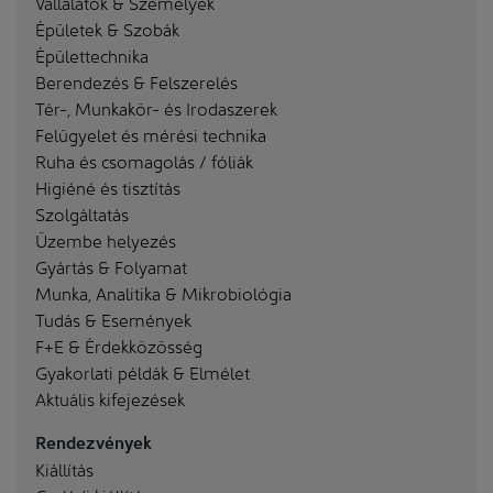
Vállalatok & Személyek
Épületek & Szobák
Épülettechnika
Berendezés & Felszerelés
Tér-, Munkakör- és Irodaszerek
Felügyelet és mérési technika
Ruha és csomagolás / fóliák
Higiéné és tisztítás
Szolgáltatás
Üzembe helyezés
Gyártás & Folyamat
Munka, Analitika & Mikrobiológia
Tudás & Események
F+E & Érdekközösség
Gyakorlati példák & Elmélet
Aktuális kifejezések
Rendezvények
Kiállítás