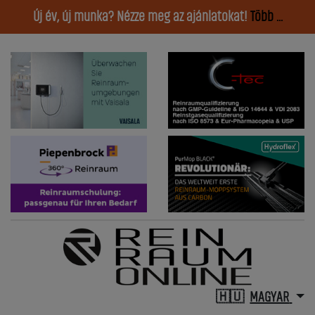
Új év, új munka? Nézze meg az ajánlatokat!
Több ...
MAGYAR