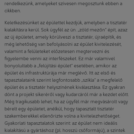
rendelkezünk, amelyeket szívesen megosztunk ebben a
cikkben.
Keletkezésünket az épülettel kezdjük, amelyben a tisztatér
kialakításra kerül. Sok ügyfél az ún. „zöld mezőn” épít, azaz
az új épületet, amely körülveszi a tisztatér, újraépítik, és
még lehetőség van befolyásolni az épület kivitelezését,
valamint a felületeket előzetesen megtervezni és
figyelembe venni az interfészeket. Ez már valamivel
bonyolultabb a „felújítási épület” esetében, amikor az
épület és infrastruktúrája már meglévő. Itt az első és
tapasztalataink szerint legfontosabb „szikla” a megfelelő
épület és a tisztatér helyszínének kiválasztása. Ez gyakran
dönt a projekt sikeréről vagy kudarcáról már a kezdet előtt.
Még tragikusabb lehet, ha az ügyfél már megvásárolt vagy
bérelt egy épületet, anélkül, hogy tapasztalt tisztatér
szakemberekkel ellenőrizte volna a kivitelezhetőséget.
Gyakorlati tapasztalatok szerint: az épület nem ideális
kialakítású a gyártáshoz (pl. hosszú csőformájú), a szintek