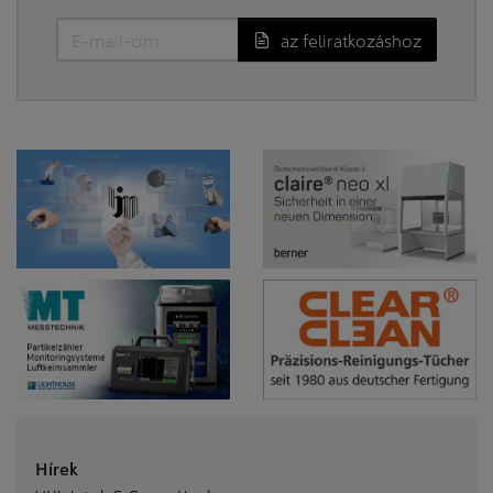
az feliratkozáshoz
Hírek