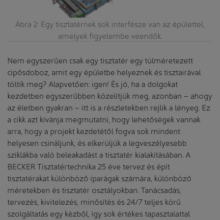
éri
Ábra 2: Egy tisztatérnek sok interfésze van az épülettel,
amelyek figyelembe veendők.
Nem egyszerűen csak egy tisztatér egy túlméretezett
cipősdoboz, amit egy épületbe helyeznek és tisztairával
töltik meg? Alapvetően: igen! És jó, ha a dolgokat
kezdetben egyszerűbben közelítjük meg, azonban – ahogy
az életben gyakran – itt is a részletekben rejlik a lényeg. Ez
a cikk azt kívánja megmutatni, hogy lehetőségek vannak
arra, hogy a projekt kezdetétől fogva sok mindent
helyesen csináljunk, és elkerüljük a legveszélyesebb
sziklákba való beleakadást a tisztatér kialakításában. A
BECKER Tisztatértechnika 25 éve tervez és épít
tisztatérakat különböző iparágak számára, különböző
méretekben és tisztatér osztályokban. Tanácsadás,
tervezés, kivitelezés, minősítés és 24/7 teljes körű
szolgáltatás egy kézből, így sok értékes tapasztalattal