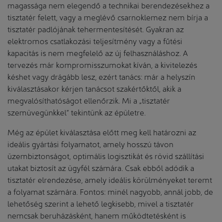
magassága nem elegendő a technikai berendezésekhez a
tisztatér felett, vagy a meglévő csarnoklemez nem bírja a
tisztatér padlójának tehermentesítését. Gyakran az
elektromos csatlakozási teljesítmény vagy a fűtési
kapacitás is nem megfelelő az új felhasználáshoz. A
tervezés már kompromisszumokat kíván, a kivitelezés
késhet vagy drágább lesz, ezért tanács: már a helyszín
kiválasztásakor kérjen tanácsot szakértőktől, akik a
megvalósíthatóságot ellenőrzik. Mi a „tisztatér
szemüvegünkkel” tekintünk az épületre.
Még az épület kiválasztása előtt meg kell határozni az
ideális gyártási folyamatot, amely hosszú távon
üzembiztonságot, optimális logisztikát és rövid szállítási
utakat biztosít az ügyfél számára. Csak ebből adódik a
tisztatér elrendezése, amely ideális körülményeket teremt
a folyamat számára. Fontos: minél nagyobb, annál jobb, de
lehetőség szerint a lehető legkisebb, mivel a tisztatér
nemcsak beruházásként, hanem működtetésként is