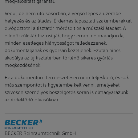
megvalósítást garantál.
Végül, de nem utolsósorban, a végső lépés a üzembe
helyezés és az átadás. Érdemes tapasztalt szakemberekkel
elvégeztetni a tisztatér méréseit és a műszaki átadást. A
ellenőrzőlisták biztosítják, hogy semmi ne maradjon ki,
minden esetleges hiányosságot felfedezzenek,
dokumentáljanak és gyorsan kezeljenek. Ezután nincs
akadálya az új tisztatérben történő sikeres gyártás
megkezdésének.
Ez a dokumentum természetesen nem teljeskörű, és sok
más szempontot is figyelembe kell venni, amelyeket
szívesen személyes beszélgetés során is elmagyarázunk
az érdeklődő olvasóknak.
BECKER Reinraumtechnik GmbH