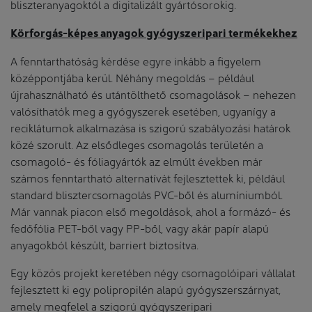
bliszteranyagoktól a digitalizált gyártósorokig.
Körforgás-képes anyagok gyógyszeripari termékekhez
A fenntarthatóság kérdése egyre inkább a figyelem
középpontjába kerül. Néhány megoldás – például
újrahasználható és utántölthető csomagolások – nehezen
valósíthatók meg a gyógyszerek esetében, ugyanígy a
reciklátumok alkalmazása is szigorú szabályozási határok
közé szorult. Az elsődleges csomagolás területén a
csomagoló- és fóliagyártók az elmúlt években már
számos fenntartható alternatívát fejlesztettek ki, például
standard blisztercsomagolás PVC-ből és alumíniumból.
Már vannak piacon első megoldások, ahol a formázó- és
fedőfólia PET-ből vagy PP-ből, vagy akár papír alapú
anyagokból készült, barriert biztosítva.
Egy közös projekt keretében négy csomagolóipari vállalat
fejlesztett ki egy polipropilén alapú gyógyszerszárnyat,
amely megfelel a szigorú gyógyszeripari