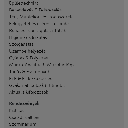
Épülettechnika
Berendezés & Felszerelés
Tér-, Munkakör- és Irodaszerek
Felügyelet és mérési technika
Ruha és csomagolás / fóliák
Higiéné és tisztítás
Szolgáltatás
Üzembe helyezés
Gyártás & Folyamat
Munka, Analitika & Mikrobiológia
Tudás & Események
F+E & Érdekközösség
Gyakorlati példák & Elmélet
Aktuális kifejezések
Rendezvények
Kiállítás
Családi kiállítás
Szeminárium