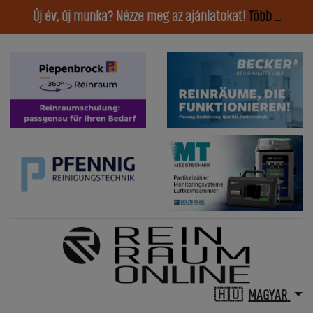
Új év, új munka? Nézze meg az ajánlatokat!
Több ...
MAGYAR