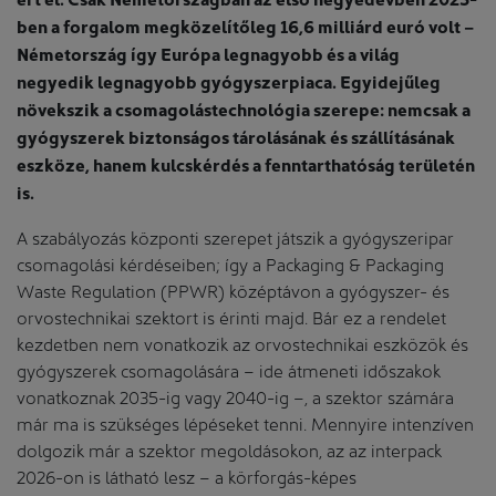
ben a forgalom megközelítőleg 16,6 milliárd euró volt –
Németország így Európa legnagyobb és a világ
negyedik legnagyobb gyógyszerpiaca. Egyidejűleg
növekszik a csomagolástechnológia szerepe: nemcsak a
gyógyszerek biztonságos tárolásának és szállításának
eszköze, hanem kulcskérdés a fenntarthatóság területén
is.
A szabályozás központi szerepet játszik a gyógyszeripar
csomagolási kérdéseiben; így a Packaging & Packaging
Waste Regulation (PPWR) középtávon a gyógyszer- és
orvostechnikai szektort is érinti majd. Bár ez a rendelet
kezdetben nem vonatkozik az orvostechnikai eszközök és
gyógyszerek csomagolására – ide átmeneti időszakok
vonatkoznak 2035-ig vagy 2040-ig –, a szektor számára
már ma is szükséges lépéseket tenni. Mennyire intenzíven
dolgozik már a szektor megoldásokon, az az interpack
2026-on is látható lesz – a körforgás-képes