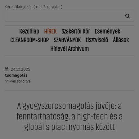
Keresőkifejezés (min. 3 karakter)
Kezdőlap
HÍREK
Szakértői Kör
Események
CLEANROOM-SHOP
SZABVÁNYOK
tisztviselő
Állások
Hírlevél Archívum
24.10.2025
Csomagolás
MI-vel fordítva
A gyógyszercsomagolás jövője: a
fenntarthatóság, a high-tech és a
globális piaci nyomás között