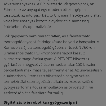
követelményeknek. A PP-bliszterfóliák gyártójának, az
Etimexnek az anyagát egy modern blisztergépen
tesztelték, az interpack kiállító Uhlmann Pac-Systeme által,
valós körülmények között, a gyakorlati alkalmasság
érdekében, és optimalizálták.
Sok gépgyártó nem maradt tétlen, és a fenntartható
csomagolóanyagok feldolgozására helyezi a hangsúlyt. A
Romaco az új plattensiegelő gépén, a Noack N 760-on
újrahasznosítható PET-monomateriálból készült
blisztercsomagolásokat gyárt. A PET/PET bliszterek
gyártásában négycsövű üzemmódban akár 150 bliszter
percenkénti maximális teljesítményt ér el. Az univerzálisan
alkalmazható, ütemezett blisztergép nagyon széles
termékkínálat csomagolására alkalmas, kezdve szilárd
gyógyszerformáktól az ampullákon és orvostechnikai
eszközökön át a félszilárd formákig.
Digitalizáció és robotika a gyógyszeripari