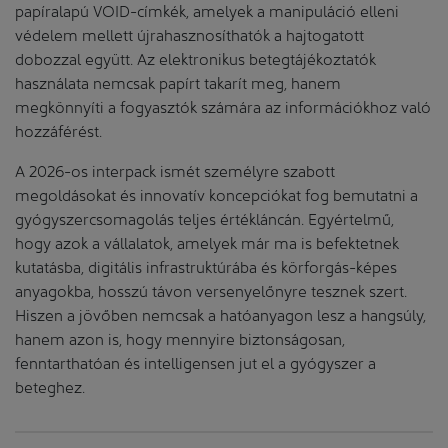
papíralapú VOID-címkék, amelyek a manipuláció elleni
védelem mellett újrahasznosíthatók a hajtogatott
dobozzal együtt. Az elektronikus betegtájékoztatók
használata nemcsak papírt takarít meg, hanem
megkönnyíti a fogyasztók számára az információkhoz való
hozzáférést.
A 2026-os interpack ismét személyre szabott
megoldásokat és innovatív koncepciókat fog bemutatni a
gyógyszercsomagolás teljes értékláncán. Egyértelmű,
hogy azok a vállalatok, amelyek már ma is befektetnek
kutatásba, digitális infrastruktúrába és körforgás-képes
anyagokba, hosszú távon versenyelőnyre tesznek szert.
Hiszen a jövőben nemcsak a hatóanyagon lesz a hangsúly,
hanem azon is, hogy mennyire biztonságosan,
fenntarthatóan és intelligensen jut el a gyógyszer a
beteghez.