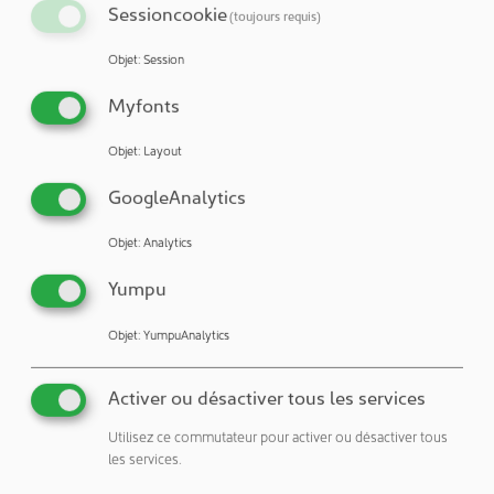
Sessioncookie
(toujours requis)
Objet
:
Session
26.04.2021
F+E & COMMUNAUTÉ D'INTÉRÊTS
Myfonts
Excellent : H2ForêtNoire
Objet
:
Layout
GoogleAnalytics
20.04.2021
F+E & COMMUNAUTÉ D'INTÉRÊTS
Objet
:
Analytics
Préparer l'IA pour des applications critiques en
matière de sécurité
Yumpu
Objet
:
YumpuAnalytics
zurück
1
weitere
Activer ou désactiver tous les services
Utilisez ce commutateur pour activer ou désactiver tous
les services.
Aperçu des NEWSLETTER