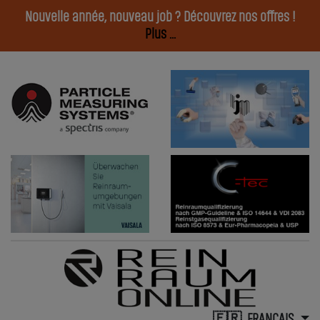
Nouvelle année, nouveau job ? Découvrez nos offres !
Plus ...
FRANÇAIS