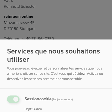
Reinhold Schuster
reinraum online
Mozartstrasse 45
D 70180 Stuttgart
Téléphone +49 711 9640350
Télécopie +49 711 9640366
Services que nous souhaitons
E-mail info@reinraum.de
utiliser
Vous pouvez ici évaluer et personnaliser les services que nous
aimerions utiliser sur ce site. C'est vous qui décidez ! Activez ou
Aperçu des NEWSLETTER
désactivez les services comme bon vous semble.
Mieux informé : ANNUAIRE, NEWSLETTER,
NEWSFLASH, NEWSEXTRA et RÉPERTOIRE
Sessioncookie
(toujours requis)
DES EXPERTS
Objet
:
Session