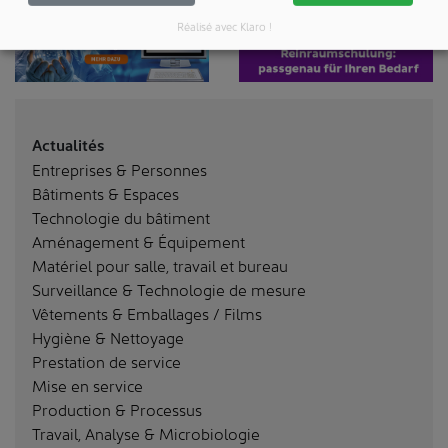
Réalisé avec Klaro !
Actualités
Entreprises & Personnes
Bâtiments & Espaces
Technologie du bâtiment
Aménagement & Équipement
Matériel pour salle, travail et bureau
Surveillance & Technologie de mesure
Vêtements & Emballages / Films
Hygiène & Nettoyage
Prestation de service
Mise en service
Production & Processus
Travail, Analyse & Microbiologie