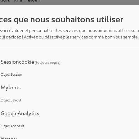
ss Cleanroom Concept GmbH
ces que nous souhaitons utiliser
 ici évaluer et personnaliser les services que nous aimerions utiliser sur c
2026
Séminaire
 qui décidez ! Activez ou désactivez les services comme bon vous semble.
cien(ne) (PT 25) - Bloc I
tion:
Heidelberg
CEPT HEIDELBERG GmbH
Sessioncookie
(toujours requis)
Objet
:
Session
naire
Myfonts
étalonnage
Objet
:
Layout
tion:
Mörfelden-Walldorf
o Industrial Services GmbH
GoogleAnalytics
Objet
:
Analytics
Yumpu
naire