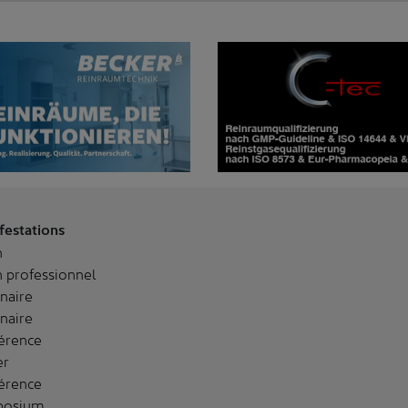
festations
n
 professionnel
naire
naire
érence
er
érence
posium