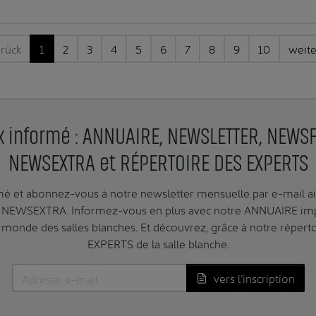
rück
1
2
3
4
5
6
7
8
9
10
weit
 informé : ANNUAIRE, NEWSLETTER, NEWS
NEWSEXTRA et RÉPERTOIRE DES EXPERTS
é et abonnez-vous à notre newsletter mensuelle par e-mail ai
NEWSEXTRA. Informez-vous en plus avec notre ANNUAIRE impr
 monde des salles blanches. Et découvrez, grâce à notre réperto
EXPERTS de la salle blanche.
vers l’inscription