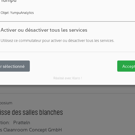
es à la stérilisation
Objet
:
YumpuAnalytics
tion:
Rheinfelden
ss Cleanroom Concept GmbH
Activer ou désactiver tous les services
Utilisez ce commutateur pour activer ou désactiver tous les services.
naire
curisée des cytostatiques
r sélectionné
Accept
tion:
Allschwil BL
ss Cleanroom Concept GmbH
Réalisé avec Klaro !
posium
isse des salles blanches
tion:
Pratteln
ss Cleanroom Concept GmbH