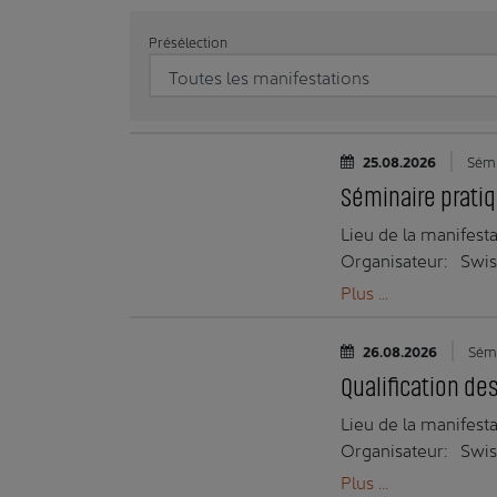
Présélection
Date:
25.08.2026
Sémi
Séminaire pratiq
Lieu de la manifesta
Organisateur:
Swi
Plus ...
Date:
26.08.2026
Sémi
Qualification des
Lieu de la manifesta
Organisateur:
Swi
Plus ...