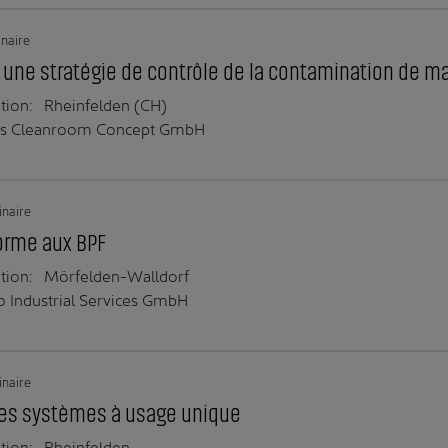
naire
une stratégie de contrôle de la contamination de m
tion:
Rheinfelden (CH)
ss Cleanroom Concept GmbH
naire
forme aux BPF
tion:
Mörfelden-Walldorf
o Industrial Services GmbH
naire
les systèmes à usage unique
tion:
Rheinfelden