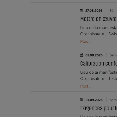
Date:
27.08.2026
Sémi
Mettre en œuvre 
Lieu de la manifesta
Organisateur:
Swi
Plus ...
Date:
01.09.2026
Sémi
Calibration con
Lieu de la manifesta
Organisateur:
Test
Plus ...
Date:
01.09.2026
Sémi
Exigences pour 
Lieu de la manifesta