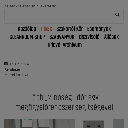
Keresőkifejezés (min. 3 karakter)
Kezdőlap
HÍREK
Szakértői Kör
Események
CLEANROOM-SHOP
SZABVÁNYOK
tisztviselő
Állások
Hírlevél Archívum
09.06.2024
Rendszer
MI-vel fordítva
Több „Minőségi idő” egy
megfigyelőrendszer segítségével