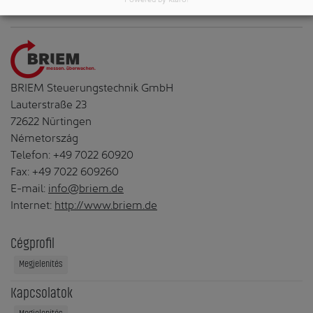
BRIEM Steuerungstechnik GmbH
Lauterstraße 23
72622 Nürtingen
Németország
Telefon: +49 7022 60920
Fax: +49 7022 609260
E-mail:
info@briem.de
Internet:
http://www.briem.de
Cégprofil
Megjelenítés
Kapcsolatok