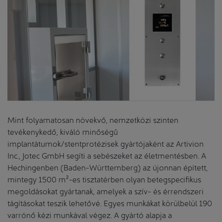
Mint folyamatosan növekvő, nemzetközi szinten
tevékenykedő, kiváló minőségű
implantátumok/stentprotézisek gyártójaként az Artivion
Inc., Jotec GmbH segíti a sebészeket az életmentésben. A
Hechingenben (Baden-Württemberg) az újonnan épített,
mintegy 1500 m²-es tisztatérben olyan betegspecifikus
megoldásokat gyártanak, amelyek a szív- és érrendszeri
tágításokat teszik lehetővé. Egyes munkákat körülbelül 190
varrónő kézi munkával végez. A gyártó alapja a