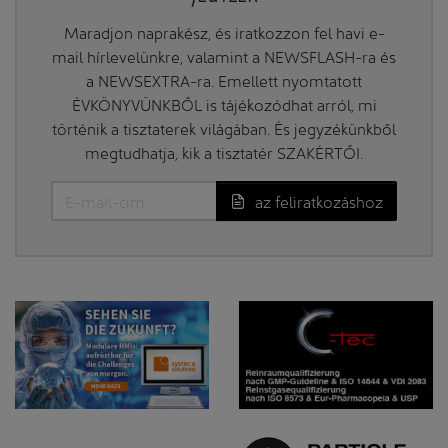
Maradjon naprakész, és iratkozzon fel havi e-
mail hírlevelünkre, valamint a NEWSFLASH-ra és
a NEWSEXTRA-ra. Emellett nyomtatott
ÉVKÖNYVÜNKBŐL is tájékozódhat arról, mi
történik a tisztaterek világában. És jegyzékünkből
megtudhatja, kik a tisztatér SZAKÉRTŐI.
az feliratkozáshoz