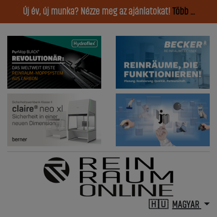
Új év, új munka? Nézze meg az ajánlatokat!
Több ...
MAGYAR