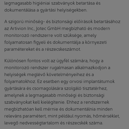
legmagasabb higiéniai szabványok betartása és
dokumentálása a gyártási helyiségekben.
A szigorú minőség- és biztonsági előírások betartásához
az Artivion Inc., Jotec GmbH megbízható és modern
monitorozó rendszerre volt szüksége, amely
folyamatosan figyeli és dokumentálja a környezeti
paramétereket és a részecskeszámot.
Különösen fontos volt az ügyfél számára, hogy a
monitorozó rendszer rugalmasan alkalmazkodjon a
helyiségek meglévő követelményeihez és a
folyamatokhoz. Ez esetben egy orvosi implantátumok
gyártására és csomagolására szolgáló tisztatérhez,
amelynek a legmagasabb minőségi és biztonsági
szabványokat kell kielégítenie. Ehhez a rendszernek
megbízhatóan kell mérnie és dokumentálnia minden
releváns paramétert, mint például nyomás, hőmérséklet,
levegő nedvességtartalom és részecskék száma.