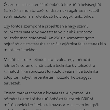
Összesen a tisztatér 22 különböző funkciójú helyiségből
áll. Ezért a monitorozó rendszernek rugalmasan kellett
alkalmazkodnia a különböző helyiségek funkcióihoz.
Egy fontos szempont a projektben a nagy számú
munkatárs hatékony beosztása volt, akik különböző
műszakokban dolgoznak. Az 250+ alkalmazott gyors
bejutását a tisztaterekbe speciális átjárókat fejlesztettek ki a
munkaterületekhez.
Mielőtt a projekt elindulhatott volna, egy mérnöki
felmérés során ellenőrizték a technikai kivitelezést, a
klímatechnikai rendszert tervezték, valamint a technika
telepítési helyét karbantartási hozzáférhetőséggel
tervezték.
Ezután megkezdődött a kivitelezés. A nyomás- és
hőmérsékletméréshez különböző felszerelt BRIEM
mérőpanelek kerültek alkalmazásra. A teljesen integrált