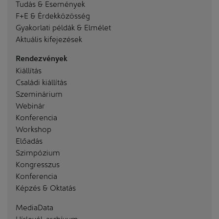
Tudás & Események
F+E & Érdekközösség
Gyakorlati példák & Elmélet
Aktuális kifejezések
Rendezvények
Kiállítás
Családi kiállítás
Szeminárium
Webinár
Konferencia
Workshop
Előadás
Szimpózium
Kongresszus
Konferencia
Képzés & Oktatás
MediaData
Hírlevél-archívum