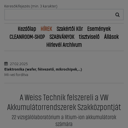
Keresőkifejezés (min. 3 karakter)
Kezdőlap
HÍREK
Szakértői Kör
Események
CLEANROOM-SHOP
SZABVÁNYOK
tisztviselő
Állások
Hírlevél Archívum
27.02.2025
Elektronika (wafer, félvezető, mikrochipek,...)
MI-vel fordítva
A Weiss Technik felszereli a VW
Akkumulátorrendszerek Szakközpontját
22 vizsgálólaboratórium a lítium-ion akkumulátorok
számára