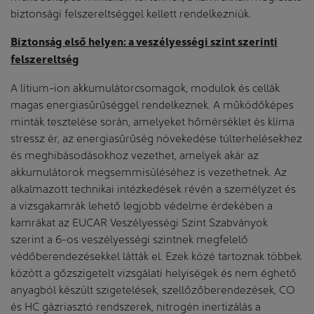
biztonsági felszereltséggel kellett rendelkezniük.
Biztonság első helyen: a veszélyességi szint szerinti
felszereltség
A lítium-ion akkumulátorcsomagok, modulok és cellák
magas energiasűrűséggel rendelkeznek. A működőképes
minták tesztelése során, amelyeket hőmérséklet és klíma
stressz ér, az energiasűrűség növekedése túlterhelésekhez
és meghibásodásokhoz vezethet, amelyek akár az
akkumulátorok megsemmisüléséhez is vezethetnek. Az
alkalmazott technikai intézkedések révén a személyzet és
a vizsgakamrák lehető legjobb védelme érdekében a
kamrákat az EUCAR Veszélyességi Szint Szabványok
szerint a 6-os veszélyességi szintnek megfelelő
védőberendezésekkel látták el. Ezek közé tartoznak többek
között a gőzszigetelt vizsgálati helyiségek és nem éghető
anyagból készült szigetelések, szellőzőberendezések, CO
és HC gázriasztó rendszerek, nitrogén inertizálás a