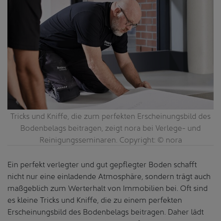
es
Tricks und Kniffe, die zum perfekten Erscheinungsbild des
T
Bodenbelags beitragen, zeigt nora bei Verlege- und
Reinigungsseminaren. Copyright: © nora
Ein perfekt verlegter und gut gepflegter Boden schafft
nicht nur eine einladende Atmosphäre, sondern trägt auch
maßgeblich zum Werterhalt von Immobilien bei. Oft sind
es kleine Tricks und Kniffe, die zu einem perfekten
Erscheinungsbild des Bodenbelags beitragen. Daher lädt