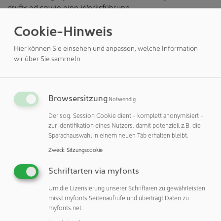
dryfix ed sowie eine Werksführung.
Cookie-Hinweis
Seminare für Reinigungsverantwortliche und -
dienstleister
Hier können Sie einsehen und anpassen, welche Information
nora Bodenbeläge verlassen das Werk in Weinheim als
wir über Sie sammeln.
Premium-Produkte. Damit sie auch im täglichen Einsatz
auf Dauer gut aussehen und auch speziellen
Hygienerichtlinien entsprechen, ist eine sachgerechte
Browsersitzung
Notwendig
Reinigung von hoher Bedeutung. Bei diesem zweitägigen
Der sog. Session Cookie dient - komplett anonymisiert -
Seminar demonstriert ein nora Anwendungstechniker
zur Identifikation eines Nutzers, damit potenziell z.B. die
verschiedene Reinigungsverfahren und gibt Tipps zur
Sparachauswahl in einem neuen Tab erhalten bleibt.
Sanierung beschädigter Oberflächen.
Zweck
:
Sitzungscookie
Webinare
Schriftarten via myfonts
Neben Schulungen vor Ort bietet nora auch regelmäßig
Um die Lizensierung unserer Schriftaren zu gewährleisten
kostenlose Webinare an. In diesen halbstündigen Online-
misst myfonts Seitenaufrufe und überträgt Daten zu
Schulungen teilen unsere erfahrenen
myfonts.net.
Anwendungstechniker praxisrelevantes Wissen zu