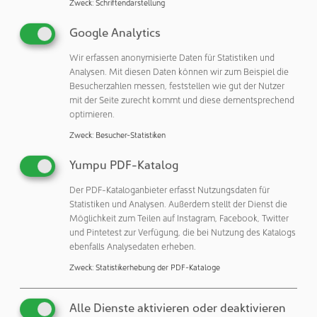
Zweck
:
Schriftendarstellung
verschiedenen Themen rund um nora Bodenbeläge. Diese
Schulungen bieten Interessierten die Möglichkeit, sich
Google Analytics
kostenfrei über unsere Produkte zu informieren und
Wir erfassen anonymisierte Daten für Statistiken und
hilfreiche Tipps für ihren Arbeitsalltag zu erhalten. Wenn
Analysen. Mit diesen Daten können wir zum Beispiel die
keine Zeit für die Live-Teilnahme besteht, ist das kein
Besucherzahlen messen, feststellen wie gut der Nutzer
Problem: Eine Anmeldung genügt, um die Aufzeichnung
mit der Seite zurecht kommt und diese dementsprechend
des Webinars nach der Veranstaltung per E-Mail zu
optimieren.
erhalten.
Zweck
:
Besucher-Statistiken
Anmeldung unter nora.com/seminare.
Yumpu PDF-Katalog
Der PDF-Kataloganbieter erfasst Nutzungsdaten für
Statistiken und Analysen. Außerdem stellt der Dienst die
Weitere Informationen
Möglichkeit zum Teilen auf Instagram, Facebook, Twitter
und Pintetest zur Verfügung, die bei Nutzung des Katalogs
ebenfalls Analysedaten erheben.
Zweck
:
Statistikerhebung der PDF-Kataloge
nora systems GmbH
Alle Dienste aktivieren oder deaktivieren
Höhnerweg 2-4