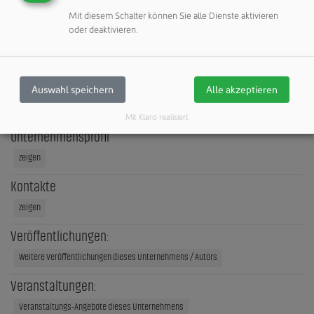
69469 Weinheim
Mit diesem Schalter können Sie alle Dienste aktivieren
Deutschland
oder deaktivieren.
Telefon: +49 6201 2743934
Mobilfunk: +49 172 6330484
eMail:
frank.baehr@nora.com
Auswahl speichern
Alle akzeptieren
Internet:
http://www.nora.com
Mit Klaro realisiert
Unternehmensprofil
zeigen
Kontakte
zeigen
Veröffentlichungen:
Weitere Veröffentlichungen dieses Unternehmens / Autors
Veranstaltungen:
Veranstaltungs-Angebote dieses Unternehmens