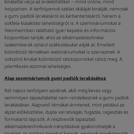
kínálattal várja az érdeklődőket – mind online, mind
helyszínen. A tanfolyamok széles skáláját kínálják, nemcsak
a gumi padlók lerakásáról és karbantartásáról, hanem a
sokféle kialakítási lehetőségről is. A szemináriumokat a
Weinheimben található gyári képzési és információs
központban tartják, ahol az alkalmazástechnikai
szakemberek szilárd szaktudásukat adják át. Emellett
különböző témákban webináriumokat is szerveznek. A
sokszínű kínálat különböző célcsoportokat céloz meg. A
jelentkezés azonnal lehetséges.
Alap szemináriumok gumi padlók lerakásához
Két napos tanfolyam azoknak, akik még kevés vagy
semmilyen tapasztalattal nem rendelkeznek a gumi padlók
lerakásában. Alapvető témákat érintenek, mint például az
aljzat előkészítése, dupla varratvágás, fugázás, ragasztás és
formatartó lépcsők. A résztvevők tapasztalt
alkalmazástechnikusok irányításával gyakorolhatják a
lerakást, és értékes tippeket kapnak, amelyek megkönnyítik