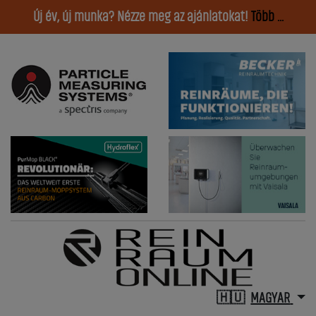
Új év, új munka? Nézze meg az ajánlatokat!
Több ...
MAGYAR