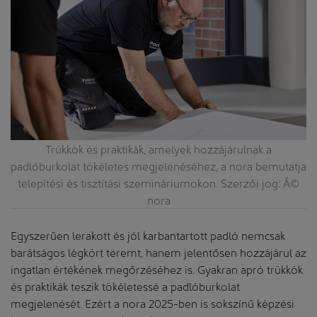
Trükkök és praktikák, amelyek hozzájárulnak a
tja
padlóburkolat tökéletes megjelenéséhez, a nora bemutatja
pa
©
telepítési és tisztítási szemináriumokon. Szerzői jog: Â©
nora
Egyszerűen lerakott és jól karbantartott padló nemcsak
barátságos légkört teremt, hanem jelentősen hozzájárul az
ingatlan értékének megőrzéséhez is. Gyakran apró trükkök
és praktikák teszik tökéletessé a padlóburkolat
megjelenését. Ezért a nora 2025-ben is sokszínű képzési