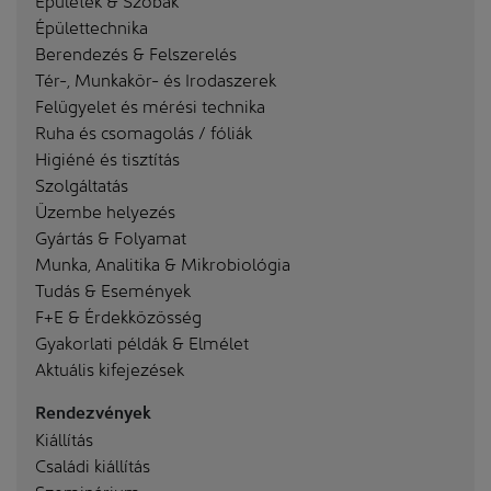
Épülettechnika
Berendezés & Felszerelés
Tér-, Munkakör- és Irodaszerek
Felügyelet és mérési technika
Ruha és csomagolás / fóliák
Higiéné és tisztítás
Szolgáltatás
Üzembe helyezés
Gyártás & Folyamat
Munka, Analitika & Mikrobiológia
Tudás & Események
F+E & Érdekközösség
Gyakorlati példák & Elmélet
Aktuális kifejezések
Rendezvények
Kiállítás
Családi kiállítás
Szeminárium