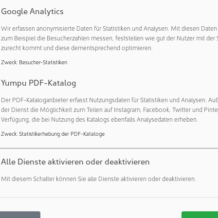
AS bin ich überzeugt, dass OHB‑UK die Integration und die Test
Google Analytics
 erfolgreich umsetzen und hervorragende Ergebnisse erzielen 
ektorin für Wissenschaft bei der ESA.
Wir erfassen anonymisierte Daten für Statistiken und Analysen. Mit diesen Date
zum Beispiel die Besucherzahlen messen, feststellen wie gut der Nutzer mit der 
on der ESA geleitete Mission, die eine umfassende Erforschung 
zurecht kommt und diese dementsprechend optimieren.
Dabei werden Radar, Spektrometer und Radioscience‑Messunge
Zweck
:
Besucher-Statistiken
che und Inneres des Planeten gleichzeitig zu untersuchen. Die
en Erscheinung, ihrer geologischen Entwicklung und ihrer inne
Yumpu PDF-Katalog
 die Venus zu einer lebensfeindlichen Treibhauswelt entwickeln k
Der PDF-Kataloganbieter erfasst Nutzungsdaten für Statistiken und Analysen. Au
dliche Bedingungen besaß und wie sich erdähnliche Planeten al
der Dienst die Möglichkeit zum Teilen auf Instagram, Facebook, Twitter und Pinte
n.
Verfügung, die bei Nutzung des Katalogs ebenfalls Analysedaten erheben.
hrtministerin Liz Lloyd erklärte: „Die Unterzeichnung für eine z
Zweck
:
Statistikerhebung der PDF-Kataloge
 ESA zur Venus ist ein klares Signal dafür, dass sich OHB Space 
er für Raumfahrtmissionen auf Weltklasseniveau etabliert hat. G
Alle Dienste aktivieren oder deaktivieren
ition wird das weitere Wachstum des britischen Raumfahrtsekto
Mit diesem Schalter können Sie alle Dienste aktivieren oder deaktivieren.
 fand im Beisein hochrangiger Vertreterinnen und Vertreter aus P
. Alle Gäste zeigten sich über die positive Entwicklung beeindru
mfahrtunternehmens in der Region. Der Standort Bristol bietet