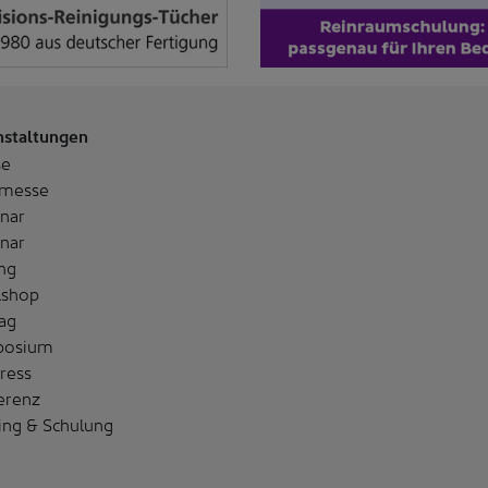
nstaltungen
se
messe
nar
nar
ng
shop
ag
posium
ress
erenz
ing & Schulung