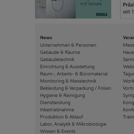
News
Vera
Unternehmen & Personen
Mes
Gebäude & Räume
Haus
Gebäudetechnik
Semi
Einrichtung & Ausstattung
Webi
Raum-, Arbeits- & Büromaterial
Tagu
Monitoring & Messtechnik
Work
Bekleidung & Verpackung / Folien
Vortr
Hygiene & Reinigung
Sym
Dienstleistung
Kong
Inbetriebnahme
Konf
Produktion & Ablauf
Train
Labor, Analytik & Mikrobiologie
Wissen & Events