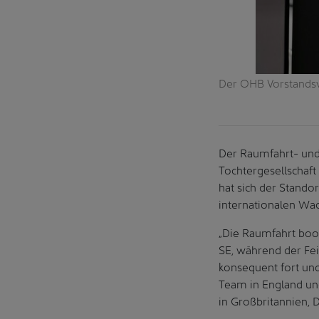
 neuen Reinraum von OHB Space UK: Dario
Der OHB Vorstandsv
aura Costanza (ESA) Oliver Salisch (OHB),
 Space Agency), Foto (v.l). © OHB
Der Raumfahrt- und
Tochtergesellschaft
hat sich der Standor
internationalen Wa
„Die Raumfahrt boo
SE, während der Fei
konsequent fort und
Team in England un
in Großbritannien, 