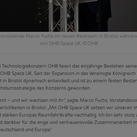
orsitzende Marco Fuchs im neuen Reinraum in Bristol während 
von OHB Space UK. © OHB
 Technologiekonzern OHB feiert das einjährige Bestehen seiner
 OHB Space UK. Seit der Expansion in das Vereinigte Königreich
t in Bristol dynamisch entwickelt und ist zu einem festen Bestan
chstumsstrategie des Konzerns geworden.
mt – und wir wachsen mit ihr“, sagte Marco Fuchs, Vorstandsv
erlichkeiten in Bristol. „Mit OHB Space UK setzen wir unseren
 stärken Europas Raumfahrtkräfte nachhaltig. Ich bin sehr stolz
d dankbar für die enge und vertrauensvolle Zusammenarbeit m
Deutschland und Europa.“