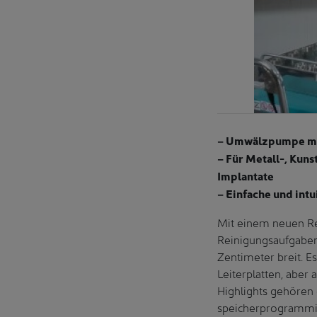
– Umwälzpumpe mit 
– Für Metall-, Kun
Implantate
– Einfache und int
Mit einem neuen Rei
Reinigungsaufgaben 
Zentimeter breit. E
Leiterplatten, aber
Highlights gehören 
speicherprogrammie