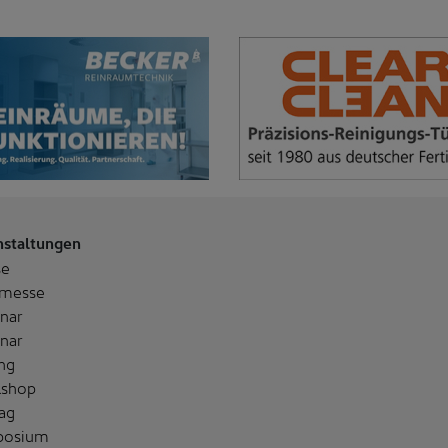
nstaltungen
se
messe
nar
nar
ng
shop
ag
posium