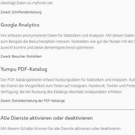
er, der sich außerhalb des Spülraums befindet, heizt das Prozess
überträgt Daten zu myfonts.net.
gsgrad der zu reinigenden Teile ist kein Problem – und ihre m
Zweck
:
Schriftendarstellung
nötig. Beste Ergebnisse stellen auch ein spaltfrei verschweißter
Google Analytics
ahl und ein integrierter Wasserenthärter, der mit Hilfe eines 
rt wird, sicher.
Wir erfassen anonymisierte Daten für Statistiken und Analysen. Mit diesen Date
zum Beispiel die Besucherzahlen messen, feststellen wie gut der Nutzer mit der 
sensor und redundante Temperaturfühler überwachen die Reinig
zurecht kommt und diese dementsprechend optimieren.
er hinaus lässt sich das neue Gerät optional mit weiteren Kont
Zweck
:
Besucher-Statistiken
vier auf die jeweiligen Anwendungen justierbare Dosierpumpen u
hflussmengenzähler schaffen ebenfalls beste Voraussetzungen f
Yumpu PDF-Katalog
e. Bei der Reinigung von Materialien, die nicht ausschließlich
Der PDF-Kataloganbieter erfasst Nutzungsdaten für Statistiken und Analysen. Au
n, können Reinigungsmittel und Wasser auch gleichzeitig in de
der Dienst die Möglichkeit zum Teilen auf Instagram, Facebook, Twitter und Pinte
Verfügung, die bei Nutzung des Katalogs ebenfalls Analysedaten erheben.
bei der Trocknung als je zuvor
Zweck
:
Statistikerhebung der PDF-Kataloge
aggregat ist mit einer um zehn Prozent erhöhten Luftleistung s
Alle Dienste aktivieren oder deaktivieren
orgeschalteter und leicht zugänglicher HEPA-Filter H14 Partikel 
 Gerät erfüllt damit höchste Anforderungen an die technische 
Mit diesem Schalter können Sie alle Dienste aktivieren oder deaktivieren.
232 und ist sogar für Anwendungen im Reinraum geeignet.