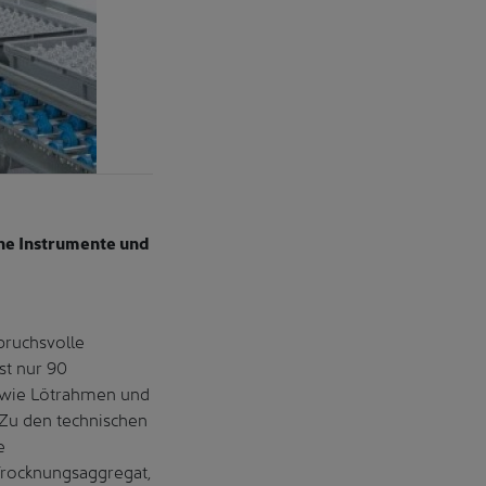
che Instrumente und
pruchsvolle
st nur 90
le wie Lötrahmen und
 Zu den technischen
e
Trocknungsaggregat,