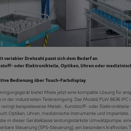
variabler Drehzahl passt sich dem Bedarf an
ststoff- oder Elektronikteile, Optiken, Uhren oder medizinis
uitive Bedienung über Touch-Farbdisplay
nigungsgerät bietet Miele jetzt eine kompakte Lösung für ans
in der industriellen Teilereinigung. Das Modell PLW 8636 IPC i
s reinigt beispielsweise Metall-, Kunststoff- oder Elektroniktei
 auch Optiken, Uhren, medizinische Instrumente und Implantate.
die in dieser Geräteklasse leistungsstärkste Umwälzpumpe, ein
rbare Steuerung (SPS-Steuerung), ein besonders kraftvolles 