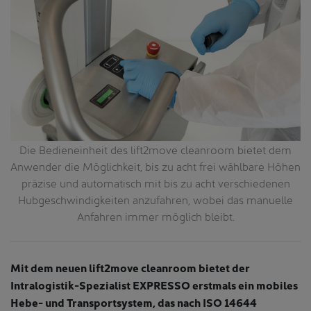
D
it
Die Bedieneinheit des lift2move cleanroom bietet dem
s
Anwender die Möglichkeit, bis zu acht frei wählbare Höhen
k
44
präzise und automatisch mit bis zu acht verschiedenen
Hubgeschwindigkeiten anzufahren, wobei das manuelle
Anfahren immer möglich bleibt.
Mit dem neuen lift2move cleanroom bietet der
Intralogistik-Spezialist EXPRESSO erstmals ein mobiles
Hebe- und Transportsystem, das nach ISO 14644