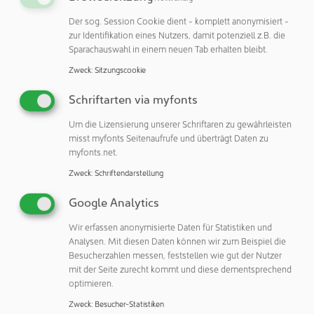
Außerdem – und das ist ein Highlight – haben ihn die
Der sog. Session Cookie dient - komplett anonymisiert -
EXPRESSO-Ingenieure mit der intelligenten VPC-
zur Identifikation eines Nutzers, damit potenziell z.B. die
Positionssteuerung ausgerüstet. Sie bietet dem Anwender
Sparachauswahl in einem neuen Tab erhalten bleibt.
die Möglichkeit, bis zu acht frei wählbare Höhen präzise
Zweck
:
Sitzungscookie
und automatisch mit bis zu acht verschiedenen
Hubgeschwindigkeiten anzufahren, wobei das manuelle
Schriftarten via myfonts
Anfahren immer möglich bleibt. Auf diese Weise
Um die Lizensierung unserer Schriftaren zu gewährleisten
unterstützt der lift2move cleanroom die Realisierung von
misst myfonts Seitenaufrufe und überträgt Daten zu
Handhabungsprozessen, bei denen es auf exaktes und
myfonts.net.
wiederholgenaues Zu- und Abführen sowie Positionieren
Zweck
:
Schriftendarstellung
von Werkstücken oder Trägern ankommt. „Und da das
Fahrwerk eine Unterfahrlänge von 492 mm sowie eine
Google Analytics
Unterfahrhöhe von 88 mm erlaubt, kann der Ausleger
Wir erfassen anonymisierte Daten für Statistiken und
oder die Lastaufnahme des lift2move cleanroom auch in
Analysen. Mit diesen Daten können wir zum Beispiel die
die Bauräume von Anlagen und Maschinen einfahren. Das
Besucherzahlen messen, feststellen wie gut der Nutzer
ermöglicht ein unterbrechungsfreies Materialhandling“,
mit der Seite zurecht kommt und diese dementsprechend
betont Oliver Stauch-Vaupel.
optimieren.
Zweck
:
Besucher-Statistiken
Durchdachte und ergonomische Konstruktion