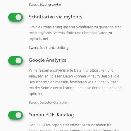
Pfeiffer Vacuum+Fab Solutions profitierte im Rahmen des
Zweck
:
Sitzungscookie
VDMA-Tages insbesondere von der Branchenexpertise der
Vortragenden sowie von fundierten Einschätzungen zu
Schriftarten via myfonts
aktuellen regulatorischen Entwicklungen. Der enge
Um die Lizensierung unserer Schriftaren zu gewährleisten
Austausch ermöglichte es, konkrete Fragestellungen aus
misst myfonts Seitenaufrufe und überträgt Daten zu
dem Unternehmensalltag unmittelbar zu diskutieren und
myfonts.net.
sich frühzeitig auf sich verändernde regulatorische
Zweck
:
Schriftendarstellung
Anforderungen einzustellen – unterstützt durch die
fachliche Kompetenz des größten europäischen
Google Analytics
Wirtschafts- und Branchenverbandes.
Wir erfassen anonymisierte Daten für Statistiken und
25 Jahre gelebte Partnerschaft
Analysen. Mit diesen Daten können wir zum Beispiel die
Besucherzahlen messen, feststellen wie gut der Nutzer
„Die Verbindung zwischen dem VDMA und Pfeiffer
mit der Seite zurecht kommt und diese dementsprechend
optimieren.
Vacuum+Fab Solutions besteht bereits seit 2001.
Ausgangspunkt war die Teilnahme an einem Projekt des
Zweck
:
Besucher-Statistiken
Forschungsfonds Vakuumtechnik (FFVak). Heute
Yumpu PDF-Katalog
engagieren sich über 40 Mitarbeiter von Pfeiffer aktiv im
VDMA und bringen ihr Fachwissen unter anderem in die
Der PDF-Kataloganbieter erfasst Nutzungsdaten für
Entwicklung und Umsetzung von Industriestandards ein“,
Statistiken und Analysen. Außerdem stellt der Dienst die