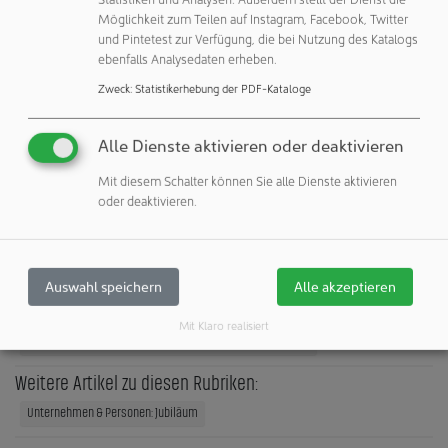
berichtet Jürgen Eisenreich, Referent Kompressoren,
Möglichkeit zum Teilen auf Instagram, Facebook, Twitter
und Pintetest zur Verfügung, die bei Nutzung des Katalogs
Druckluft- und Vakuumtechnik beim VDMA.
ebenfalls Analysedaten erheben.
Dieses langjährige Engagement unterstreicht die
Zweck
:
Statistikerhebung der PDF-Kataloge
Bedeutung des Netzwerks und die Rolle von Pfeiffer
Vacuum+Fab Solutions als Impulsgeber in der Branche.
Alle Dienste aktivieren oder deaktivieren
Mit diesem Schalter können Sie alle Dienste aktivieren
oder deaktivieren.
Pfeiffer Vacuum+Fab Solutions
35614 Asslar
Deutschland
Auswahl speichern
Alle akzeptieren
Veröffentlichungen:
Mit Klaro realisiert
Weitere Veröffentlichungen dieses Unternehmens / Autors
Weitere Artikel zu diesen Rubriken:
Unternehmen & Personen: Jubiläum