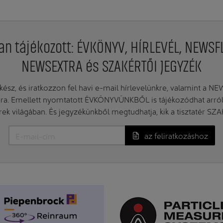
an tájékozott: ÉVKÖNYV, HÍRLEVÉL, NEWSF
NEWSEXTRA és SZAKÉRTŐI JEGYZÉK
ész, és iratkozzon fel havi e-mail hírlevelünkre, valamint a N
. Emellett nyomtatott ÉVKÖNYVÜNKBŐL is tájékozódhat arról, 
erek világában. És jegyzékünkből megtudhatja, kik a tisztatér SZ
az feliratkozáshoz