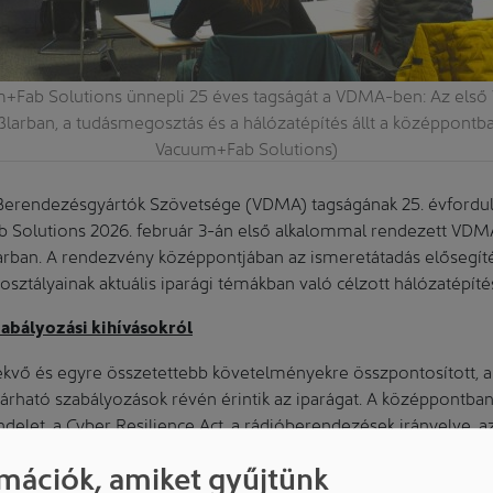
m+Fab Solutions ünnepli 25 éves tagságát a VDMA-ben: Az el
ßlarban, a tudásmegosztás és a hálózatépítés állt a középpontban
Vacuum+Fab Solutions)
erendezésgyártók Szövetsége (VDMA) tagságának 25. évfordul
b Solutions 2026. február 3-án első alkalommal rendezett VDM
larban. A rendezvény középpontjában az ismeretátadás elősegítés
ztályainak aktuális iparági témákban való célzott hálózatépítése
zabályozási kihívásokról
vő és egyre összetettebb követelményekre összpontosított, am
árható szabályozások révén érintik az iparágat. A középpontban 
ndelet, a Cyber Resilience Act, a rádióberendezések irányelve, a
sai.
mációk, amiket gyűjtünk