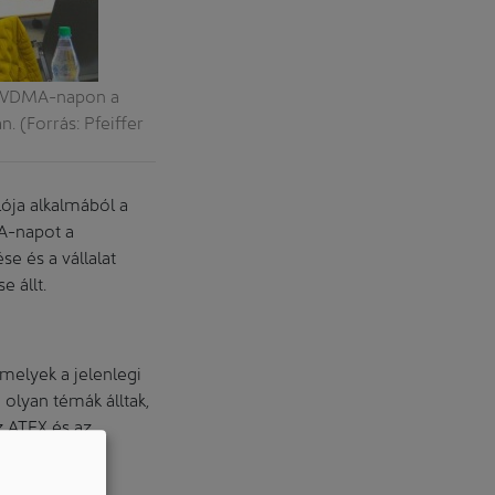
ső VDMA-napon a
. (Forrás: Pfeiffer
ója alkalmából a
A-napot a
e és a vállalat
 állt.
elyek a jelenlegi
olyan témák álltak,
z ATEX és az