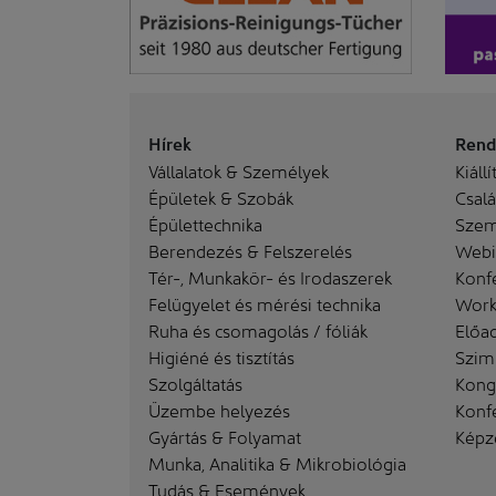
Hírek
Rend
Vállalatok & Személyek
Kiállí
Épületek & Szobák
Család
Épülettechnika
Szem
Berendezés & Felszerelés
Webi
Tér-, Munkakör- és Irodaszerek
Konf
Felügyelet és mérési technika
Work
Ruha és csomagolás / fóliák
Előa
Higiéné és tisztítás
Szim
Szolgáltatás
Kong
Üzembe helyezés
Konf
Gyártás & Folyamat
Képz
Munka, Analitika & Mikrobiológia
Tudás & Események