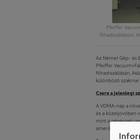
Pfeiffer Vacuu
főhadiszálláson, A
Az Német Gép- és B
Pfeiffer Vacuum+Fa
főhadiszállásán, As
különböző szakmai os
Csere a jelenlegi s
A VDMA-nap a növek
és a közeljövőben v
mint a gépészeti re
amerikai vámok hatá
Infor