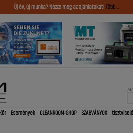
Új év, új munka? Nézze meg az ajánlatokat!
Több ...
Ker
Kör
Események
CLEANROOM-SHOP
SZABVÁNYOK
tisztvisel