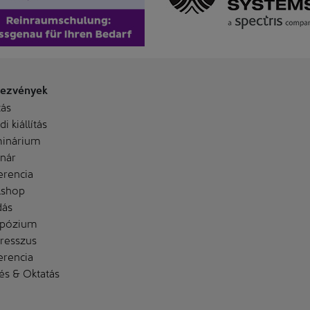
ezvények
tás
i kiállítás
inárium
nár
erencia
shop
dás
pózium
resszus
erencia
és & Oktatás