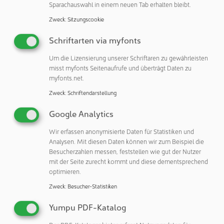
Sparachauswahl in einem neuen Tab erhalten bleibt.
vertreten durch Markus Märtens und viele ehemalige
Zweck
:
Sitzungscookie
Wegbegleiter.
Schriftarten via myfonts
Mit einem Glas Sekt oder Kölsch in der Hand stieß die
Geschäftsleitung mit ihren Gästen und der Belegschaft auf
Um die Lizensierung unserer Schriftaren zu gewährleisten
diesen bedeutenden Meilenstein an.
misst myfonts Seitenaufrufe und überträgt Daten zu
myfonts.net.
Die Aussichten für die Zukunft sind vielversprechend. So
Zweck
:
Schriftendarstellung
plant die Geschäftsleitung aktuell, den Standort Leverkusen
zu vergrößern. Durch weitere Um- und Anbauten soll sich
Google Analytics
die Fläche bis 2026 verdoppeln, um somit die gesamte
Wir erfassen anonymisierte Daten für Statistiken und
Kompetenz unter einem Dach zu vereinen.
Analysen. Mit diesen Daten können wir zum Beispiel die
Besucherzahlen messen, feststellen wie gut der Nutzer
mit der Seite zurecht kommt und diese dementsprechend
optimieren.
Zweck
:
Besucher-Statistiken
EnviroFALK PharmaWaterSystems GmbH
Yumpu PDF-Katalog
Maybachstraße 29
51381 Leverkusen