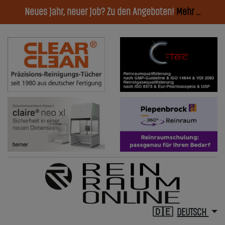
Neues Jahr, neuer Job? Zu den Angeboten!
Mehr ...
DEUTSCH