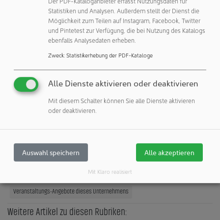
Der PDF-Kataloganbieter erfasst Nutzungsdaten für
Deutschland
Statistiken und Analysen. Außerdem stellt der Dienst die
Telefon: +49 2171 7675 0
Möglichkeit zum Teilen auf Instagram, Facebook, Twitter
und Pintetest zur Verfügung, die bei Nutzung des Katalogs
eMail:
info@envirofalk-pharma.com
ebenfalls Analysedaten erheben.
Internet:
http://www.envirofalk-pharma.com
Zweck
:
Statistikerhebung der PDF-Kataloge
Unternehmensprofil
Alle Dienste aktivieren oder deaktivieren
zeigen
Mit diesem Schalter können Sie alle Dienste aktivieren
Kontakte
oder deaktivieren.
zeigen
Veröffentlichungen:
Auswahl speichern
Alle akzeptieren
Weitere Veröffentlichungen dieses Unternehmens / Autors
Mit Klaro realisiert
Veranstaltungen:
Veranstaltungs-Angebote dieses Unternehmens
Weitere Artikel zu diesen Rubriken: