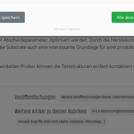
. Sobald ein gassensitives Material in Kontakt mit dem Analyt
ektrischen Eigenschaften.
 speichern
Alle akze
raunhofer IPMS bieten eine einfache Möglichkeit diese zu erfa
Mit Klaro realisiert
n zum Beispiel hinsichtlich Sensitivität und Drift bewertet und 
r Abscheideparameter, optimiert werden. Durch die Herstellun
 die Substrate auch eine interessante Grundlage für eine produkt
wickelten Prober können die Teststrukturen einfach kontaktier
Veröffentlichungen:
Weitere Veröffentlichungen dieses Unternehmens 
Weitere Artikel zu diesen Rubriken:
F+E & Interessengemeinscha
Aktuelle Begriffe: Elektronik (Wafer, Halbleiter, Mikrochips,...)