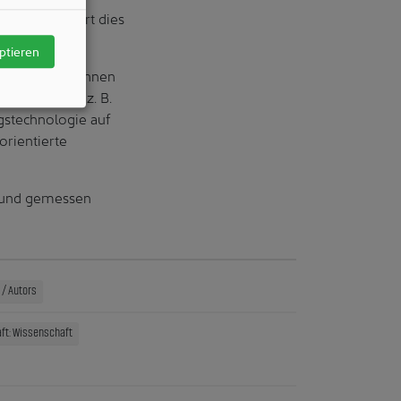
en kommt, führt dies
ptieren
ssen. Damit können
anschließend, z. B.
gstechnologie auf
orientierte
t und gemessen
/ Autors
ft: Wissenschaft