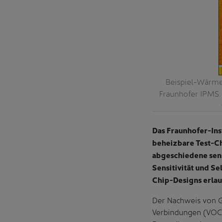
 IPMS. © Fraunhofer IPMS / Photo of a test
Beispiel-Wärme
hofer IPMS. © Fraunhofer IPMS
Fraunhofer IPMS. 
Das Fraunhofer-Ins
beheizbare Test-Ch
abgeschiedene sen
Sensitivität und Se
Chip-Designs erlau
Der Nachweis von G
Verbindungen (VOC)