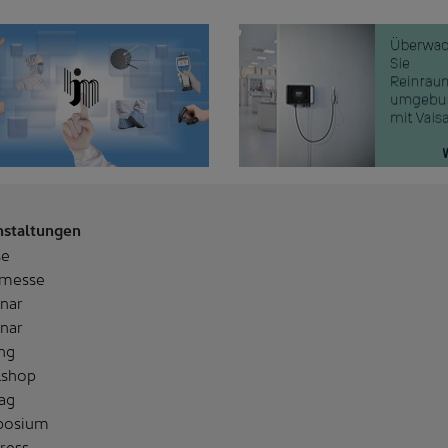
nstaltungen
se
messe
nar
nar
ng
shop
ag
posium
ress