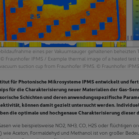
bildaufnahme eines per Vakuumsauger gehaltenen beheizten Te
© Fraunhofer IPMS / Example thermal image of a heated test s
vacuum suction cup from Fraunhofer IPMS. © Fraunhofer IPM
titut für Photonische Mikrosysteme IPMS entwickelt und ferti
ips für die Charakterisierung neuer Materialien der Gas-Sens
sorische Schichten und deren anwendungsspezifische Parame
lektivität, können damit gezielt untersucht werden. Individuel
ben die optimale und hochgenaue Charakterisierung dieser 
asen wie beispielsweise NO2, NH3, CO, H2S oder flüchtigen o
 wie Aceton, Formaldehyd und Methanol ist von großer Bedeut