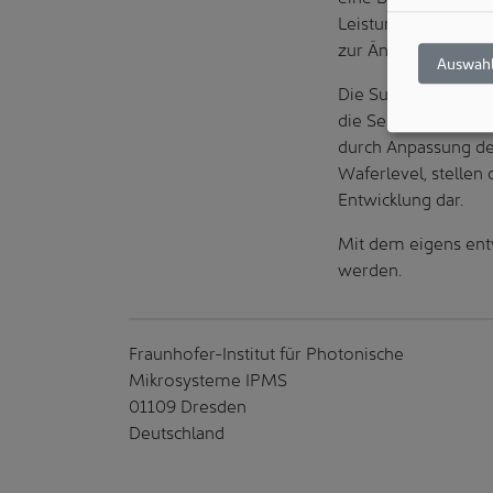
Leistungsparametern
zur Änderung der el
Auswahl
Die Substrate des F
die Sensormaterialie
durch Anpassung de
Waferlevel, stellen
Entwicklung dar.
Mit dem eigens ent
werden.
Fraunhofer-Institut für Photonische
Mikrosysteme IPMS
01109 Dresden
Deutschland