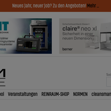
Neues Jahr, neuer Job? Zu den Angeboten!
Mehr ...
Suc
ol
Veranstaltungen
REINRAUM-SHOP
NORMEN
cleansma