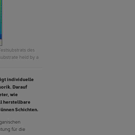
stsubstrats des
Foto von Testsubstraten, links eines mit 
ubstrate held by a
IPMS / Photo of test substrate, left with
S
gt individuelle
orik. Darauf
ter, wie
l herstellbare
dünnen Schichten.
rganischen
ung für die