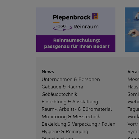
News
Vera
Unternehmen & Personen
Mes
Gebäude & Räume
Haus
Gebäudetechnik
Semi
Einrichtung & Ausstattung
Webi
Raum-, Arbeits- & Büromaterial
Tagu
Monitoring & Messtechnik
Work
Bekleidung & Verpackung / Folien
Vortr
Hygiene & Reinigung
Sym
Dienstleistung
Kong