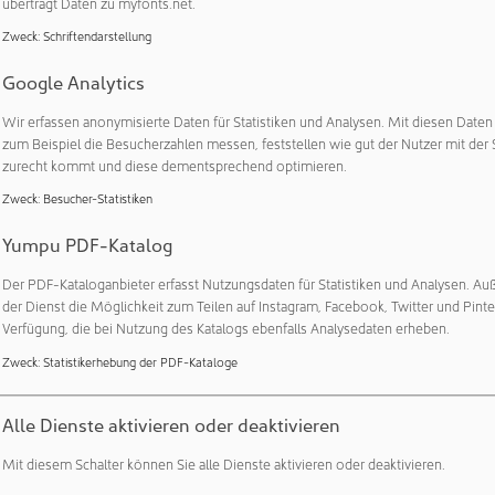
überträgt Daten zu myfonts.net.
untersucht werden. Um die Technologie individuell weiterzuen
nen auch vordesignte Chips für Messungen zur Verfügung stellen
Zweck
:
Schriftendarstellung
ter der Gruppe Gas Sensors and Systems.
Google Analytics
rate des Fraunhofer IPMS
Wir erfassen anonymisierte Daten für Statistiken und Analysen. Mit diesen Date
zum Beispiel die Besucherzahlen messen, feststellen wie gut der Nutzer mit der 
IPMS gefertigten Chip-Substrate bieten hochgenaue Strukturen 
zurecht kommt und diese dementsprechend optimieren.
s damit eine vielversprechende Grundlage für die reproduzierb
Zweck
:
Besucher-Statistiken
im Rahmen von FuE-Fragestellungen und Qualifizierung gegebe
en die Verwendung kundenspezifischer Designs. Elektrodenstruk
Yumpu PDF-Katalog
analweiten und -längen, können auf einem Chip aufgebracht we
Der PDF-Kataloganbieter erfasst Nutzungsdaten für Statistiken und Analysen. Au
ch die idealen Parameter genutzt werden können.
der Dienst die Möglichkeit zum Teilen auf Instagram, Facebook, Twitter und Pinte
Verfügung, die bei Nutzung des Katalogs ebenfalls Analysedaten erheben.
olgt regulär im Reinraum auf Siliziumwafern mit thermischem S
re Oxide wie Hafniumdioxid (HfO2) als Dielektrikum zur Verfüg
Zweck
:
Statistikerhebung der PDF-Kataloge
bestimmen die sensitiven Materialien die Leistungsfähigkeit d
und Prozessentwickler können Halbleiterschichten aus einer Lö
Alle Dienste aktivieren oder deaktivieren
der physikalischen (PVD) Gasphasenabscheideverfahren auf de
gende elektrische Charakterisierung ermöglicht die Aufnahme v
Mit diesem Schalter können Sie alle Dienste aktivieren oder deaktivieren.
and von Leitfähigkeit, Ladungsträgerbeweglichkeit und andere